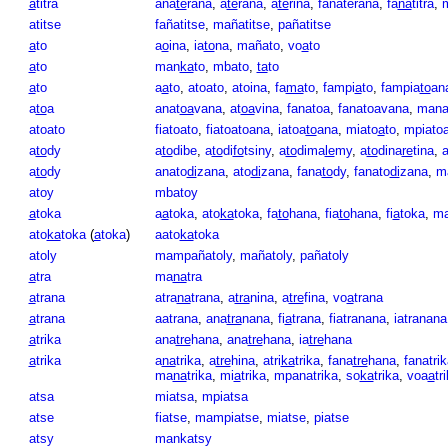
a
titra
ana
te
rana
,
a
te
rana
,
a
te
rina
,
fanaterana
,
fa
na
titra
,
atitse
fañatitse
,
mañatitse
,
pañatitse
a
to
a
o
ina
,
ia
to
na
,
mañato
,
vo
a
to
a
to
man
ka
to
,
mbato
,
ta
to
a
to
a
a
to
,
atoato
,
atoina
,
fa
ma
to
,
fampi
a
to
,
fampia
to
an
a
to
a
anat
oa
vana
,
at
oa
vina
,
fanatoa
,
fanatoavana
,
man
atoato
fiatoato
,
fiatoatoana
,
iatoa
to
ana
,
miato
a
to
,
mpiatoa
a
to
dy
a
to
dibe
,
a
to
di
fo
tsiny
,
a
to
dima
le
my
,
a
to
dina
re
tina
,
a
a
to
dy
anato
di
zana
,
ato
di
zana
,
fana
to
dy
,
fanato
di
zana
,
m
atoy
mbatoy
a
toka
a
a
toka
,
ato
ka
toka
,
fa
to
hana
,
fia
to
hana
,
fi
a
toka
,
m
ato
ka
toka
(
a
toka
)
aato
ka
toka
atoly
mampañatoly
,
mañatoly
,
pañatoly
a
tra
ma
na
tra
a
trana
atra
na
trana
,
a
tra
nina
,
a
tre
fina
,
vo
a
trana
a
trana
aatrana
,
ana
tra
nana
,
fi
a
trana
,
fiatranana
,
iatranana
a
trika
ana
tre
hana
,
ana
tre
hana
,
ia
tre
hana
a
trika
a
na
trika
,
a
tre
hina
,
atri
ka
trika
,
fana
tre
hana
,
fanatrik
ma
na
trika
,
mi
a
trika
,
mpanatrika
,
so
ka
trika
,
voa
a
tr
atsa
miatsa
,
mpiatsa
atse
fiatse
,
mampiatse
,
miatse
,
piatse
atsy
mankatsy