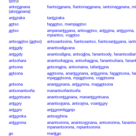
(
vi
ly
))
antsi
na
nana
fiantsi
na
nana
,
fiantsina
na
nana
,
iantsina
na
nana
,
mi
(
atsi
na
nana
)
an
tsi
raka
tan
tsi
raka
an
tso
fa
nan
tso
,
mampi
an
tso
an
tso
ampanan
tso
ana
,
antso
an
tso
,
an
tso
ina
,
an
tso
vina
,
mpiantso
,
vo
an
tso
antso
an
tso
(
an
tso
)
antsoantsoina
,
fiantsoantso
,
fiantsoan
tso
ana
,
iant
an
tso
dy
anantsodi
a
vana
an
tso
dy
anantsodi
a
na
,
antso
di
na
,
fanantsody
,
fanantsodia
antsohara
anantsoha
ra
na
,
antsoha
rai
na
,
fanantsohara
,
fanan
a
ntsona
a
ntson
ai
na
,
antsonaina
,
tafan
tso
na
an
tsona
a
an
tsona
,
anan
tso
nana
,
an
tso
nina
,
fa
nan
tsona
,
fa
mpa
nan
tsona
,
mpi
an
tsona
,
vo
an
tsona
a
ntsona
anan
tso
nana
,
an
tso
nina
,
ma
nan
tsona
antsonantsoña
manantsoñantsoña
an
tso
ntsana
anantson
tsa
nana
,
manan
tso
ntsana
an
tso
ry
anantso
ri
ana
,
antso
ri
na
,
voan
tso
ry
an
tso
ro
an
tso
romb
oa
njo
an
tso
roka
antso
ro
hina
an
tso
rona
anantsorona
,
anantso
ro
nana
,
antsoronina
,
fanants
mpanantsorona
,
mpiantsorona
a
o
man
ka
o