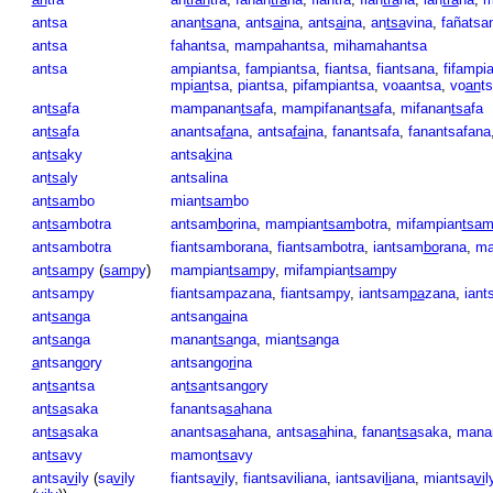
antsa
anan
tsa
na
,
ants
ai
na
,
ants
ai
na
,
an
tsa
vina
,
fañatsa
antsa
fahantsa
,
mampahantsa
,
mihamahantsa
antsa
ampiantsa
,
fampiantsa
,
fiantsa
,
fiantsana
,
fifampi
mpi
an
tsa
,
piantsa
,
pifampiantsa
,
voaantsa
,
vo
an
t
an
tsa
fa
mampanan
tsa
fa
,
mampifanan
tsa
fa
,
mifanan
tsa
fa
an
tsa
fa
anantsa
fa
na
,
antsa
fai
na
,
fanantsafa
,
fanantsafana
an
tsa
ky
antsa
ki
na
an
tsa
ly
antsalina
an
tsam
bo
mian
tsam
bo
an
tsa
mbotra
antsam
bo
rina
,
mampian
tsam
botra
,
mifampian
tsa
antsambotra
fiantsamborana
,
fiantsambotra
,
iantsam
bo
rana
,
ma
an
tsam
py
(
sam
py
)
mampian
tsam
py
,
mifampian
tsam
py
antsampy
fiantsampazana
,
fiantsampy
,
iantsam
pa
zana
,
iant
ant
san
ga
antsang
ai
na
ant
san
ga
manan
tsa
nga
,
mian
tsa
nga
a
ntsan
go
ry
antsango
ri
na
an
tsa
ntsa
an
tsa
ntsan
go
ry
an
tsa
saka
fanantsa
sa
hana
an
tsa
saka
anantsa
sa
hana
,
antsa
sa
hina
,
fanan
tsa
saka
,
mana
an
tsa
vy
mamon
tsa
vy
antsa
vi
ly
(
sa
vi
ly
fiantsa
vi
ly
,
fiantsaviliana
,
iantsavi
li
ana
,
miantsa
vi
l