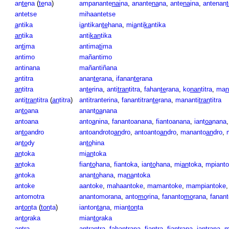
an
te
na
(
te
na
)
ampanante
nai
na
,
anante
na
na
,
ante
na
ina
,
antenan
t
antetse
mihaantetse
a
ntika
i
a
ntikan
te
hana
,
mi
a
nti
ka
ntika
an
tika
anti
kan
tika
an
ti
ma
antima
ti
ma
antimo
mañantimo
antinana
mañantiñana
a
ntitra
anan
te
rana
,
ifanan
te
rana
an
titra
an
te
rina
,
anti
tran
titra
,
fahan
te
rana
,
ko
nan
titra
,
ma
n
anti
tran
titra
(
an
titra
)
antitranterina
,
fanantitran
te
rana
,
mananti
tran
titra
an
to
ana
anant
oa
nana
antoana
anto
a
nina
,
fanantoanana
,
fiantoanana
,
iant
oa
nana
an
to
andro
antoandroto
an
dro
,
antoanto
an
dro
,
mananto
an
dro
,
an
to
dy
an
to
hina
an
toka
mi
an
toka
an
toka
fian
to
hana
,
fiantoka
,
ian
to
hana
,
mi
an
toka
,
mpiant
a
ntoka
anan
to
hana
,
ma
na
ntoka
antoke
aantoke
,
mahaantoke
,
mamantoke
,
mampiantoke
antomotra
anantomorana
,
anto
mo
rina
,
fananto
mo
rana
,
fanan
an
ton
ta
(
ton
ta
)
ianton
ta
na
,
mian
ton
ta
an
to
raka
mian
to
raka
an
tra
an
tran
tra
,
fahan
tra
na
,
fiantra
,
fian
tra
na
,
ian
tra
na
,
m