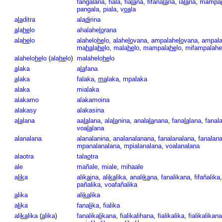
fangalàna
,
fiala
,
fia
la
na
,
fifana
la
na
,
ia
la
na
,
mampa
pangala
,
piala
,
v
oa
la
a
la
ditra
ala
di
rina
a
la
he
lo
ahalahe
lo
rana
ala
he
lo
alahelo
he
lo
,
alahe
lo
vana
,
ampalahe
lo
vana
,
ampal
ma
ha
la
he
lo
,
mala
he
lo
,
mampala
he
lo
,
mifampalahe
alahelo
he
lo
(
ala
he
lo
)
malahelo
he
lo
a
laka
a
la
fana
a
laka
falaka
,
ma
laka
,
mpalaka
alaka
mialaka
alakamo
alakamoina
alakasy
alakasina
a
la
lana
aa
la
lana
,
ala
la
nina
,
anala
la
nana
,
fana
la
lana
,
fanal
voa
la
lana
alanalana
alanalanina
,
analanalanana
,
fanalanalana
,
fanalan
mpanalanalana
,
mpialanalana
,
voalanalana
alaotra
tala
o
tra
ale
mañale
,
miale
,
mihaale
a
lik
a
alik
ai
na
,
ali
ka
lika
,
anali
ka
na
,
fanalikana
,
fifañalika
pañalika
,
voafañalika
a
lika
ali
ka
lika
a
li
ka
fana
li
ka
,
fialika
ali
ka
lika
(
a
lika
)
fanalika
li
kana
,
fialikalihana
,
fialikalika
,
fialikalikana