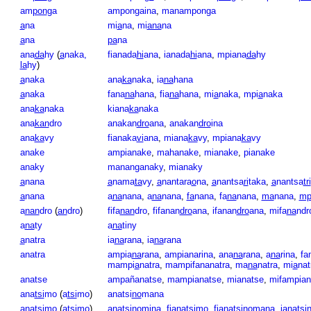
am
pon
ga
ampongaina
,
manamponga
a
na
mi
a
na
,
mi
ana
na
a
na
pa
na
ana
da
hy
(
a
naka,
fianada
hi
ana
,
ianada
hi
ana
,
mpiana
da
hy
la
hy
)
a
naka
ana
ka
naka
,
ia
na
hana
a
naka
fana
na
hana
,
fia
na
hana
,
mi
a
naka
,
mpi
a
naka
ana
ka
naka
kiana
ka
naka
ana
kan
dro
anakan
dro
ana
,
anakan
dro
ina
ana
ka
vy
fianaka
vi
ana
,
miana
ka
vy
,
mpiana
ka
vy
anake
ampianake
,
mahanake
,
mianake
,
pianake
anaky
mananganaky
,
mianaky
a
nana
a
nama
ta
vy
,
a
nantara
o
na
,
a
nantsa
ri
taka
,
a
nantsa
tri
a
nana
a
na
nana
,
a
na
nana
,
fa
nana
,
fa
na
nana
,
ma
nana
,
mp
a
nan
dro
(
an
dro
)
fifa
nan
dro
,
fifanan
dro
ana
,
ifanan
dro
ana
,
mifa
na
ndr
a
na
ty
a
na
tiny
a
natra
ia
na
rana
,
ia
na
rana
anatra
ampia
na
rana
,
ampianarina
,
ana
na
rana
,
a
na
rina
,
fa
mampi
a
natra
,
mampifananatra
,
ma
na
natra
,
mi
a
nat
anatse
ampañanatse
,
mampianatse
,
mianatse
,
mifampian
ana
tsi
mo
(
a
tsi
mo
)
anatsi
no
mana
ana
tsi
mo
(
a
tsi
mo
)
anatsi
no
mina
,
fiana
tsi
mo
,
fianatsi
no
mana
,
ianatsi