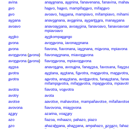
avina
ana
ve
nana
,
a
ve
nina
,
fanavenana
,
fanavina
,
mahav
a
vo
ha
a
vo
,
ha
a
vo
,
mampifa
na
vo
,
mifa
na
vo
a
vo
avoavo
,
ha
vo
ana
,
mampiavo
,
mifampiavo
,
mihami
a
vo
ana
anav
oa
nana
,
av
oa
nina
,
a
vo
an
tsa
ra
,
mana
vo
ana
avoavo
anavoa
vo
ana
,
avoa
vo
ina
,
fanavoavo
,
fanavoavoa
mpiavoavo
a
vo
ko
a
vo
kompa
pa
ngo
a
vona
avo
na
vona
,
iavona
vo
nana
a
vona
fiavona
,
fiavonana
,
ia
vo
nana
,
mi
a
vona
,
mpiavona
avo
na
vona
(
a
vona
)
fiavona
vo
nana
,
miavo
na
vona
avo
na
vona
(
a
vona
)
fiavo
na
vona
,
mpiavo
na
vona
a
vo
sa
anavo
sa
na
,
avos
ai
na
,
fana
vo
sa
,
favosana
,
fia
vo
s
a
votra
a
vo
tana
,
a
vo
tana
,
fi
a
votra
,
ma
na
votra
,
ma
na
votra
a
votra
a
a
votra
,
ana
vo
tana
,
avo
tra
votra
,
fana
vo
tana
,
fana
mifampi
a
votra
,
mifa
na
votra
,
mpa
na
votra
,
mpiavotr
avotra
fiavotra
,
vo
a
votra
avotry
avota
avotse
aavotse
,
mahavotse
,
mampañavotse
,
mifañavots
avovona
fiavovona
,
mia
vo
vona
a
za
ry
azarina
,
voa
za
ry
azo
fiazoa
,
mihaazo
,
pahazo
,
piazo
a
zo
ahaza
ho
ana
,
aha
zo
ana
,
ampahazo
,
a
z
oa
zo
,
fahaz