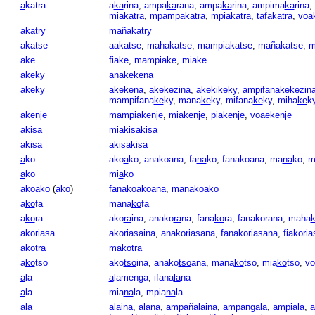
a
katra
a
ka
rina
,
ampa
ka
rana
,
ampa
ka
rina
,
ampima
ka
rina
,
mi
a
katra
,
mpam
pa
katra
,
mpiakatra
,
ta
fa
katra
,
vo
a
akatry
mañakatry
akatse
aakatse
,
mahakatse
,
mampiakatse
,
mañakatse
,
m
ake
fiake
,
mampiake
,
miake
a
ke
ky
anake
ke
na
a
ke
ky
ake
ke
na
,
ake
ke
zina
,
akeki
ke
ky
,
ampifanake
ke
zin
mampifana
ke
ky
,
mana
ke
ky
,
mifana
ke
ky
,
miha
ke
k
akenje
mampiakenje
,
miakenje
,
piakenje
,
voaekenje
a
ki
sa
mia
ki
sa
ki
sa
akisa
akisakisa
a
ko
ako
a
ko
,
anakoana
,
fa
na
ko
,
fanakoana
,
ma
na
ko
,
m
a
ko
mi
a
ko
ako
a
ko
(
a
ko
)
fanakoa
ko
ana
,
manakoako
a
ko
fa
mana
ko
fa
a
ko
ra
ako
ra
ina
,
anako
ra
na
,
fana
ko
ra
,
fanakorana
,
maha
akoriasa
akoriasaina
,
anakoriasana
,
fanakoriasana
,
fiakori
a
kotra
ma
kotra
a
ko
tso
ako
tso
ina
,
anako
tso
ana
,
mana
ko
tso
,
mia
ko
tso
,
vo
a
la
a
lamenga
,
ifana
la
na
a
la
mia
na
la
,
mpia
na
la
a
la
a
lai
na
,
a
la
na
,
ampaña
la
ina
,
ampangala
,
ampiala
,
a