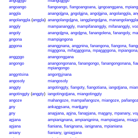
ango
an
go
miango
an
go
angoango
fiangoango
,
fiangoangoana
,
i
a
ngoan
go
ana
,
mpiang
an
go
la
anango
la
na
,
a
ngol
ai
na
,
ango
la
ina
,
angolan
go
la
,
an
angolan
go
la
(
an
go
la
)
anangolango
la
na
,
ian
go
lango
la
na
,
manangolan
go
la
an
go
ly
mampanan
go
ly
,
mampifanan
go
ly
,
mifanan
go
ly
,
vo
angoly
anango
le
na
,
ango
le
na
,
fanangolena
,
fanangoly
,
ma
a
ngona
mampi
a
ngona
an
gona
anan
go
nana
,
an
go
nina
,
fanangona
,
fiangona
,
fian
g
mi
an
gona
,
mifa
nan
gona
,
mpa
nan
gona
,
mpiangona
an
gon
go
anangon
go
ana
angongo
anangongonana
,
fanangongo
,
fanangongonana
,
fi
mpiangongo
an
go
ntsina
angon
tsi
nana
angosoly
miangosoly
an
go
ty
angotin
go
ty
,
fiangoty
,
fiangotiana
,
iango
ti
ana
,
mian
angotin
go
ty
(
an
go
ty
)
iangotingo
ti
ana
,
miangotin
go
ty
angoze
mahangoze
,
mampañangoze
,
miangoze
,
pañango
a
ny
anka
ne
sana
,
man
ka
ny
a
ny
ana
ni
ana
,
a
ni
na
,
fana
ni
ana
,
ma
na
ny
,
mpanany
,
vo
a
ni
ana
ampiani
a
nana
,
ampiani
a
nina
,
mampia
ni
ana
,
mia
ni
a
ni
ana
fianiana
,
fiani
a
nana
,
iani
a
nana
,
mpianiana
aniany
fianiany
,
i
a
nia
ni
ana