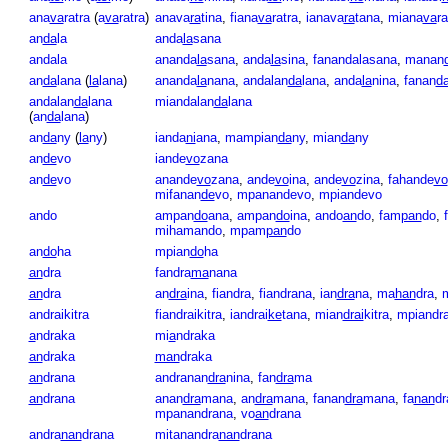
ana
va
ratra
(
a
va
ratra
)
anava
ra
tina
,
fiana
va
ratra
,
ianava
ra
tana
,
miana
va
ra
an
da
la
anda
la
sana
andala
ananda
la
sana
,
anda
la
sina
,
fanandalasana
,
manan
an
da
lana
(
la
lana
)
ananda
la
nana
,
andalan
da
lana
,
anda
la
nina
,
fanan
d
andalan
da
lana
miandalan
da
lana
(
an
da
lana
)
an
da
ny
(
la
ny
)
ianda
ni
ana
,
mampian
da
ny
,
mian
da
ny
an
de
vo
iande
vo
zana
an
de
vo
anande
vo
zana
,
ande
vo
ina
,
ande
vo
zina
,
fahande
vo
mifanan
de
vo
,
mpanandevo
,
mpiandevo
ando
ampan
do
ana
,
ampan
do
ina
,
ando
an
do
,
fam
pan
do
,
mihamando
,
mpam
pan
do
an
do
ha
mpian
do
ha
an
dra
fandra
ma
nana
an
dra
an
dra
ina
,
fiandra
,
fiandrana
,
ian
dra
na
,
ma
han
dra
,
andraikitra
fiandraikitra
,
iandrai
ke
tana
,
mian
drai
kitra
,
mpiandra
a
ndraka
mi
a
ndraka
an
draka
man
draka
an
drana
andranan
dra
nina
,
fan
dra
ma
an
drana
anan
dra
mana
,
an
dra
mana
,
fanan
dra
mana
,
fa
nan
dr
mpanandrana
,
vo
an
drana
andra
nan
drana
mitanandra
nan
drana