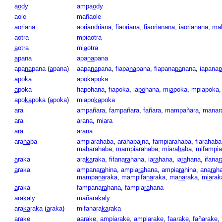
a
o
dy
ampa
o
dy
aole
mañaole
ao
ri
ana
aorian
dri
ana
,
fiao
ri
ana
,
fiaori
a
nana
,
iaori
a
nana
,
ma
aotra
mpiaotra
a
otra
mi
a
otra
a
pana
apa
na
pana
apa
na
pana
(
a
pana
)
aapa
na
pana
,
fiapa
na
pana
,
fiapana
pa
nana
,
iapana
p
a
poka
apo
ka
poka
a
poka
fiapohana
,
fiapoka
,
ia
po
hana
,
mi
a
poka
,
mpiapoka
apo
ka
poka
(
a
poka
)
miapo
ka
poka
ara
ampañara
,
fampañara
,
fañara
,
mampañara
,
manar
ara
arana
,
miara
ara
arana
ara
ha
ba
ampiarahaba
,
arahaba
i
na
,
fampiarahaba
,
fiarahaba
maharahaba
,
mampiarahaba
,
miara
ha
ba
,
mifampia
a
raka
ara
ka
raka
,
fifana
ra
hana
,
ia
ra
hana
,
ia
ra
hana
,
ifana
r
a
raka
ampana
ra
hina
,
ampia
ra
hana
,
ampia
ra
hina
,
ana
ra
h
mampa
na
raka
,
mampifa
na
raka
,
ma
na
raka
,
m
ia
rak
a
raka
fampana
ra
hana
,
fampia
ra
hana
ara
ka
ly
mañara
ka
ly
ara
ka
raka
(
a
raka
)
mifanara
ka
raka
arake
aarake
,
ampiarake
,
ampiarake
,
faarake
,
fañarake
,