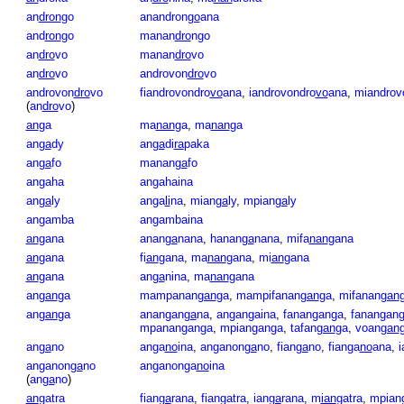
an
dron
go
anandron
go
ana
and
ron
go
manan
dro
ngo
an
dro
vo
manan
dro
vo
an
dro
vo
androvon
dro
vo
androvon
dro
vo
fiandrovondro
vo
ana
,
iandrovondro
vo
ana
,
miandrov
(
an
dro
vo
)
an
ga
ma
nan
ga
,
ma
nan
ga
an
ga
dy
an
ga
di
ra
paka
an
ga
fo
manan
ga
fo
angaha
angahaina
an
ga
ly
anga
li
na
,
mian
ga
ly
,
mpian
ga
ly
angamba
angambaina
an
gana
anan
ga
nana
,
hanan
ga
nana
,
mifa
nan
gana
an
gana
fi
an
gana
,
ma
nan
gana
,
mi
an
gana
an
gana
an
ga
nina
,
ma
nan
gana
an
gan
ga
mampanan
gan
ga
,
mampifanan
gan
ga
,
mifanan
gan
an
gan
ga
anangan
ga
na
,
angangaina
,
fananganga
,
fanangan
mpananganga
,
mpianganga
,
tafan
gan
ga
,
voan
gan
an
ga
no
anga
no
ina
,
anganon
ga
no
,
fian
ga
no
,
fianga
no
ana
,
i
anganon
ga
no
anganonga
no
ina
(
an
ga
no
)
an
gatra
fian
ga
rana
,
fiangatra
,
ian
ga
rana
,
m
ian
gatra
,
mpiang