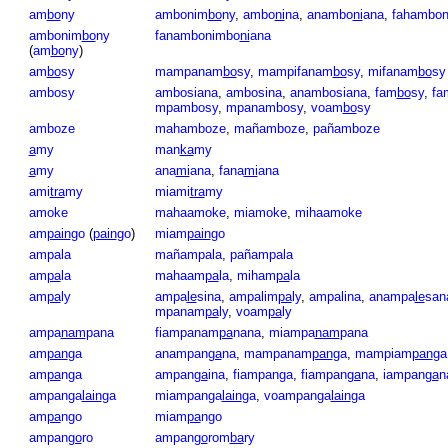
am
bo
ny
ambonim
bo
ny
,
ambo
ni
na
,
anambo
ni
ana
,
fahambon
ambonim
bo
ny
fanambonimbo
ni
ana
(
am
bo
ny
)
am
bo
sy
mampanam
bo
sy
,
mampifanam
bo
sy
,
mifanam
bo
sy
ambosy
ambosiana
,
ambosina
,
anambosiana
,
fam
bo
sy
,
fa
mpambosy
,
mpanambosy
,
voam
bo
sy
amboze
mahamboze
,
mañamboze
,
pañamboze
a
my
man
ka
my
a
my
ana
mi
ana
,
fana
mi
ana
ami
tra
my
miami
tra
my
amoke
mahaamoke
,
miamoke
,
mihaamoke
am
pain
go
(
pain
go
)
miam
pain
go
ampala
mañampala
,
pañampala
am
pa
la
mahaam
pa
la
,
miham
pa
la
am
pa
ly
ampa
le
sina
,
ampalim
pa
ly
,
ampalina
,
anampa
le
san
mpanam
pa
ly
,
voam
pa
ly
ampa
nam
pana
fiampanam
pa
nana
,
miampa
nam
pana
am
pan
ga
anampan
ga
na
,
mampanam
pan
ga
,
mampiam
pan
ga
am
pa
nga
ampan
ga
ina
,
fiampanga
,
fiampan
ga
na
,
iampan
ga
n
ampanga
lain
ga
miampanga
lain
ga
,
voampanga
lain
ga
am
pa
ngo
miam
pa
ngo
ampan
go
ro
ampan
go
rom
ba
ry