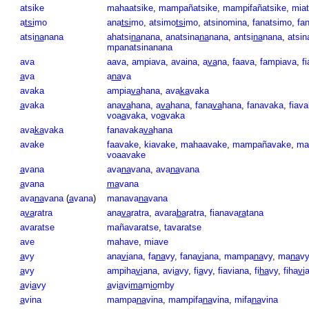
atsike
mahaatsike
,
mampañatsike
,
mampifañatsike
,
mia
a
tsi
mo
ana
tsi
mo
,
atsimo
tsi
mo
,
atsinomina
,
fanatsimo
,
fa
atsi
na
nana
ahatsi
na
nana
,
anatsina
na
nana
,
antsi
na
nana
,
atsin
mpanatsinanana
ava
aava
,
ampiava
,
avaina
,
a
va
na
,
faava
,
fampiava
,
f
a
va
a
na
va
avaka
ampia
va
hana
,
ava
ka
vaka
a
vaka
ana
va
hana
,
a
va
hana
,
fana
va
hana
,
fanavaka
,
fiav
voa
a
vaka
,
vo
a
vaka
ava
ka
vaka
fanavaka
va
hana
avake
faavake
,
kiavake
,
mahaavake
,
mampañavake
,
ma
voaavake
a
vana
ava
na
vana
,
ava
na
vana
a
vana
ma
vana
ava
na
vana
(
a
vana
)
manava
na
vana
a
va
ratra
ana
va
ratra
,
avara
ba
ratra
,
fianava
ra
tana
avaratse
mañavaratse
,
tavaratse
ave
mahave
,
miave
a
vy
ana
vi
ana
,
fa
na
vy
,
fana
vi
ana
,
mampa
na
vy
,
ma
na
vy
a
vy
ampiha
vi
ana
,
avi
a
vy
,
fi
a
vy
,
fiaviana
,
fi
ha
vy
,
fiha
vi
a
vi
a
vy
a
vi
a
vi
ma
m
io
mby
a
vina
mampa
na
vina
,
mampifa
na
vina
,
mifa
na
vina