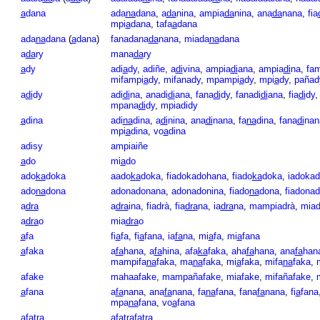
a
dana
ada
na
dana
,
a
da
nina
,
ampia
da
nina
,
ana
da
nana
,
fia
mpi
a
dana
,
tafa
a
dana
ada
na
dana
(
a
dana
)
fanadana
da
nana
,
miada
na
dana
a
da
ry
mana
da
ry
a
dy
adi
a
dy
,
adiñe
,
a
di
vina
,
ampia
di
ana
,
ampia
di
na
,
fam
mifampi
a
dy
,
mifanady
,
mpampi
a
dy
,
mpi
a
dy
,
pañad
a
di
dy
adi
di
na
,
anadi
di
ana
,
fana
di
dy
,
fanadi
di
ana
,
fia
di
dy
mpana
di
dy
,
mpiadidy
a
dina
adi
na
dina
,
a
di
nina
,
ana
di
nana
,
fa
na
dina
,
fana
di
nan
mpi
a
dina
,
vo
a
dina
adisy
ampiaiñe
a
do
mi
a
do
ado
ka
doka
aado
ka
doka
,
fiadokadohana
,
fiado
ka
doka
,
iadoka
ado
na
dona
adonadonana
,
adonadonina
,
fiado
na
dona
,
fiadona
a
dra
a
dra
ina
,
fiadrà
,
fia
dra
na
,
ia
dra
na
,
mampiadrà
,
miad
a
dra
o
mia
dra
o
a
fa
fi
a
fa
,
fi
a
fana
,
ia
fa
na
,
mi
a
fa
,
mi
a
fana
a
faka
a
fa
hana
,
a
fa
hina
,
afa
ka
faka
,
aha
fa
hana
,
ana
fa
han
mampifa
na
faka
,
ma
na
faka
,
mi
a
faka
,
mifa
na
faka
,
afake
mahaafake
,
mampañafake
,
miafake
,
mifañafake
,
a
fana
a
fa
nana
,
ana
fa
nana
,
fa
na
fana
,
fana
fa
nana
,
fi
a
fana
mpa
na
fana
,
vo
a
fana
afatra
afa
tra
fatra