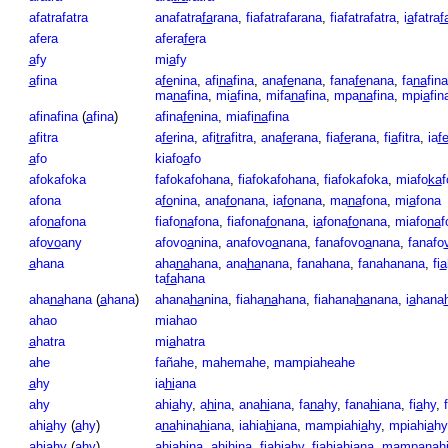
afatrafatra
anafatra
fa
rana
,
fiafatrafarana
,
fiafatrafatra
,
i
a
fatra
f
afera
afera
fe
ra
a
fy
mi
a
fy
a
fina
a
fe
nina
,
afi
na
fina
,
ana
fe
nana
,
fana
fe
nana
,
fa
na
fina
ma
na
fina
,
mi
a
fina
,
mifa
na
fina
,
mpa
na
fina
,
mpi
a
fin
afinafina
(
a
fina
)
afina
fe
nina
,
miafi
na
fina
a
fitra
a
fe
rina
,
afi
tra
fitra
,
ana
fe
rana
,
fia
fe
rana
,
fi
a
fitra
,
ia
f
a
fo
kiafo
a
fo
afokafoka
fafokafohana
,
fiafokafohana
,
fiafokafoka
,
miafo
ka
f
afona
a
fo
nina
,
ana
fo
nana
,
ia
fo
nana
,
ma
na
fona
,
mi
a
fona
afo
na
fona
fiafo
na
fona
,
fiafona
fo
nana
,
i
a
fona
fo
nana
,
miafo
na
f
afo
vo
any
afovo
a
nina
,
anafovo
a
nana
,
fanafovo
a
nana
,
fanafo
a
hana
aha
na
hana
,
ana
ha
nana
,
fanahana
,
fanahanana
,
fi
a
ta
fa
hana
aha
na
hana
(
a
hana
)
ahana
ha
nina
,
fiaha
na
hana
,
fiahana
ha
nana
,
i
a
hana
ahao
miahao
a
hatra
mi
a
hatra
ahe
fañahe
,
mahemahe
,
mampiaheahe
a
hy
ia
hi
ana
ahy
ahi
a
hy
,
a
hi
na
,
ana
hi
ana
,
fa
na
hy
,
fana
hi
ana
,
fi
a
hy
,
ahi
a
hy
(
a
hy
)
a
na
hina
hi
ana
,
iahia
hi
ana
,
mampiahi
a
hy
,
mpiahi
a
hy
ahiahy
(
a
hy
)
ahia
hi
na
,
ahi
hi
na
,
fiahi
a
hy
,
fiahia
hi
ana
,
mampanah