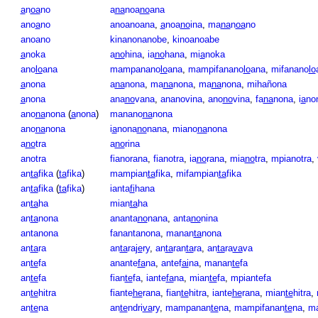
a
n
oa
no
a
na
noa
no
ana
ano
a
no
anoanoana
,
a
noa
no
ina
,
ma
na
n
oa
no
anoano
kinanonanobe
,
kinoanoabe
a
noka
a
no
hina
,
ia
no
hana
,
mi
a
noka
ano
lo
ana
mampanano
lo
ana
,
mampifanano
lo
ana
,
mifanano
lo
a
nona
a
na
nona
,
ma
na
nona
,
ma
na
nona
,
mihañona
a
nona
ana
no
vana
,
ananovina
,
ano
no
vina
,
fa
na
nona
,
i
a
no
ano
na
nona
(
a
nona
)
manano
na
nona
ano
na
nona
i
a
nona
no
nana
,
miano
na
nona
a
no
tra
a
no
rina
anotra
fianorana
,
fianotra
,
ia
no
rana
,
mia
no
tra
,
mpianotra
,
an
ta
fika
(
ta
fika
)
mampian
ta
fika
,
mifampian
ta
fika
an
ta
fika
(
ta
fika
)
ianta
fi
hana
an
ta
ha
mian
ta
ha
an
ta
nona
ananta
no
nana
,
anta
no
nina
antanona
fanantanona
,
manan
ta
nona
an
ta
ra
an
ta
ra
je
ry
,
an
ta
ran
ta
ra
,
an
ta
ra
va
va
an
te
fa
anante
fa
na
,
antef
ai
na
,
manan
te
fa
an
te
fa
fian
te
fa
,
iante
fa
na
,
mian
te
fa
,
mpiantefa
an
te
hitra
fiante
he
rana
,
fian
te
hitra
,
iante
he
rana
,
mian
te
hitra
,
an
te
na
an
te
ndri
va
ry
,
mampanan
te
na
,
mampifanan
te
na
,
m