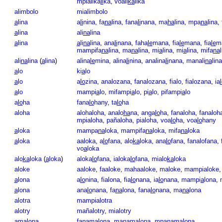
mpialika
li
ka
,
voali
ka
lika
alimbolo
mialimbolo
a
lina
a
li
nina
,
fa
na
lina
,
fana
li
nana
,
ma
ha
lina
,
mpa
na
lina
,
a
lina
ali
na
lina
a
lina
a
li
na
lina
,
ana
li
nana
,
faha
le
mana
,
fia
le
mana
,
fia
le
m
mampifa
na
lina
,
ma
na
lina
,
mi
a
lina
,
mi
a
lina
,
mifa
na
ali
na
lina
(
a
lina
)
alina
le
mina
,
alina
li
nina
,
analina
li
nana
,
manali
na
lina
a
lo
ki
a
lo
a
lo
a
lo
zina
,
analozana
,
fanalozana
,
fialo
,
fialozana
,
ia
a
lo
mampi
a
lo
,
mifampi
a
lo
,
pi
a
lo
,
pifampi
a
lo
a
lo
ha
fana
lo
hany
,
ta
lo
ha
aloha
alohaloha
,
analo
ha
na
,
anga
lo
ha
,
fanaloha
,
fanaloh
mpialoha
,
pañaloha
,
pialoha
,
voa
lo
ha
,
voa
lo
hany
a
loka
mampa
na
loka
,
mampifa
na
loka
,
mifa
na
loka
a
loka
aaloka
,
a
lo
fana
,
alo
ka
loka
,
ana
lo
fana
,
fanalofana
,
vo
a
loka
alo
ka
loka
(
a
loka
)
aloka
lo
fana
,
ialoka
lo
fana
,
mialo
ka
loka
aloke
aaloke
,
faaloke
,
mahaaloke
,
maloke
,
mampialoke
a
lona
a
lo
nina
,
fialona
,
fia
lo
nana
,
ia
lo
nana
,
mampi
a
lona
,
a
lona
ana
lo
nana
,
fa
na
lona
,
fana
lo
nana
,
ma
na
lona
alotra
mampialotra
alotry
mañalotry
,
mialotry
a
ma
lona
fana
ma
lona
,
mana
ma
lona
,
mpana
ma
lona