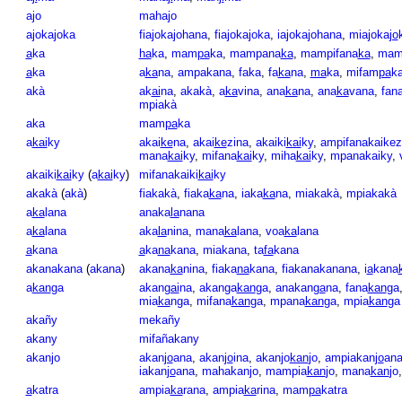
ajo
mahajo
ajokajoka
fiajokajohana
,
fiajokajoka
,
iajokajohana
,
miajoka
jo
a
ka
ha
ka
,
mam
pa
ka
,
mampana
ka
,
mampifana
ka
,
mam
a
ka
a
ka
na
,
ampakana
,
faka
,
fa
ka
na
,
ma
ka
,
mifam
pa
k
akà
ak
ai
na
,
akakà
,
a
ka
vina
,
ana
ka
na
,
ana
ka
vana
,
fan
mpiakà
aka
mam
pa
ka
a
kai
ky
akai
ke
na
,
akai
ke
zina
,
akaiki
kai
ky
,
ampifanakaikez
mana
kai
ky
,
mifana
kai
ky
,
miha
kai
ky
,
mpanakaiky
,
akaiki
kai
ky
(
a
kai
ky
)
mifanakaiki
kai
ky
akakà
(
akà
)
fiakakà
,
fiaka
ka
na
,
iaka
ka
na
,
miakakà
,
mpiakakà
a
ka
lana
anaka
la
nana
a
ka
lana
aka
la
nina
,
mana
ka
lana
,
voa
ka
lana
a
kana
a
ka
na
kana
,
miakana
,
ta
fa
kana
akanakana
(
akana
)
akana
ka
nina
,
fiaka
na
kana
,
fiakanakanana
,
i
a
kana
a
kan
ga
akan
gai
na
,
akanga
kan
ga
,
anakan
ga
na
,
fana
kan
ga
mia
ka
nga
,
mifana
kan
ga
,
mpana
kan
ga
,
mpia
kan
ga
akañy
mekañy
akany
mifañakany
akanjo
akan
jo
ana
,
akan
jo
ina
,
akanjo
kan
jo
,
ampiakan
jo
an
iakan
jo
ana
,
mahakanjo
,
mampia
kan
jo
,
mana
kan
jo
a
katra
ampia
ka
rana
,
ampia
ka
rina
,
mam
pa
katra