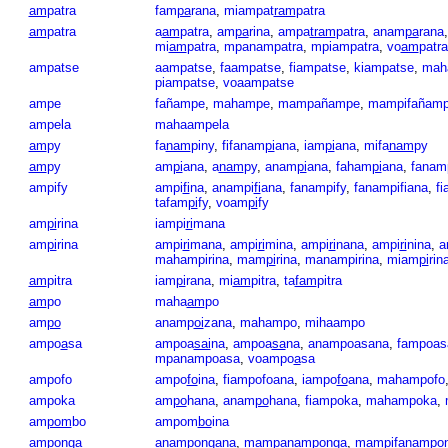
am
patra
fam
pa
rana
,
miampat
ram
patra
am
patra
a
am
patra
,
am
pa
rina
,
ampa
tram
patra
,
anam
pa
rana
mi
am
patra
,
mpanampatra
,
mpiampatra
,
vo
am
patra
ampatse
aampatse
,
faampatse
,
fiampatse
,
kiampatse
,
mah
piampatse
,
voaampatse
ampe
fañampe
,
mahampe
,
mampañampe
,
mampifañam
ampela
mahaampela
am
py
fa
nam
piny
,
fifanam
pi
ana
,
iam
pi
ana
,
mifa
nam
py
am
py
am
pi
ana
,
a
nam
py
,
anam
pi
ana
,
faham
pi
ana
,
fanam
ampify
ampi
fi
na
,
anampi
fi
ana
,
fanampify
,
fanampifiana
,
fi
tafam
pi
fy
,
voam
pi
fy
am
pi
rina
iampi
ri
mana
am
pi
rina
ampi
ri
mana
,
ampi
ri
mina
,
ampi
ri
nana
,
ampi
ri
nina
,
a
mahampirina
,
mam
pi
rina
,
manampirina
,
miam
pi
rin
am
pitra
iam
pi
rana
,
mi
am
pitra
,
ta
fam
pitra
am
po
maha
am
po
am
po
anamp
oi
zana
,
mahampo
,
mihaampo
ampo
a
sa
ampoa
sai
na
,
ampoa
sa
na
,
anampoasana
,
fampoas
mpanampoasa
,
voampo
a
sa
ampofo
ampo
fo
ina
,
fiampofoana
,
iampo
fo
ana
,
mahampofo
ampoka
am
po
hana
,
anam
po
hana
,
fiampoka
,
mahampoka
,
am
pom
bo
ampom
bo
ina
am
pon
ga
anampon
ga
na
,
mampanam
pon
ga
,
mampifanam
po