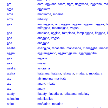
a
ro
aaro
,
a
ro
vana
,
faaro
,
fi
a
ro
,
fia
ro
vana
,
ia
ro
vana
,
ma
a
ro
a
a
ro
akatra
aroa
mankaroa
,
mbaroa
aroy
mbaroy
a
sa
ampia
sa
ina
,
ampia
sa
na
,
a
sa
ina
,
a
sa
ina
,
fa
na
sa
,
f
mifa
na
sa
,
mpamp
ia
sa
,
vo
a
sa
a
sa
ampiasa
,
a
sa
ina
,
fampiasa
,
fampia
sa
na
,
fia
sa
na
,
a
sa
ana
sa
na
,
vo
a
sa
a
sa
ana
sa
na
asaha
asah
ai
na
,
fanasaha
,
mahasaha
,
mana
sa
ha
,
maña
a
sa
ra
a
sa
ram
ai
mbo
,
a
sa
ram
ai
zina
,
a
sa
ra
ma
nitra
a
sy
ia
si
ana
a
sy
mi
a
sy
a
si
dra
asidr
ai
na
atatra
fiatarana
,
fiatatra
,
ia
ta
rana
,
mi
a
tatra
,
mpiatatra
a
ty
a
tini
me
rina
,
manka
ty
a
ty
a
na
ty
,
mbaty
a
ty
a
na
ty
atiaty
fiatiaty
,
fiatiatiana
,
iatiatiana
,
miati
a
ty
atikatika
miati
ka
tika
atike
mañatike
,
mbatike