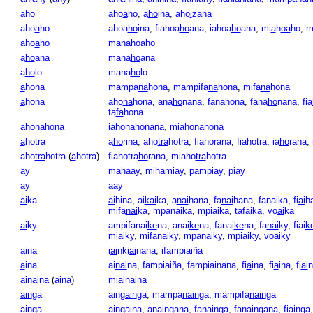
aho
aho
a
ho
,
a
ho
ina
,
aho
i
zana
aho
a
ho
ahoa
ho
ina
,
fiahoa
ho
ana
,
iahoa
ho
ana
,
mi
a
h
oa
ho
,
m
aho
a
ho
manahoaho
a
ho
ana
mana
ho
ana
a
ho
lo
mana
ho
lo
a
hona
mampa
na
hona
,
mampifa
na
hona
,
mifa
na
hona
a
hona
aho
na
hona
,
ana
ho
nana
,
fanahona
,
fana
ho
nana
,
fia
ta
fa
hona
aho
na
hona
i
a
hona
ho
nana
,
miaho
na
hona
a
hotra
a
ho
rina
,
aho
tra
hotra
,
fiahorana
,
fiahotra
,
ia
ho
rana
,
aho
tra
hotra
(
a
hotra
)
fiahotra
ho
rana
,
miaho
tra
hotra
ay
mahaay
,
mihamiay
,
pampiay
,
piay
ay
aay
ai
ka
ai
hina
,
ai
kai
ka
,
a
nai
hana
,
fa
nai
hana
,
fanaika
,
fi
ai
h
mifa
nai
ka
,
mpanaika
,
mpiaika
,
tafaika
,
vo
ai
ka
ai
ky
ampifanai
ke
na
,
anai
ke
na
,
fanai
ke
na
,
fa
nai
ky
,
fiai
k
mi
ai
ky
,
mifa
nai
ky
,
mpanaiky
,
mpi
ai
ky
,
vo
ai
ky
aina
i
ai
nki
ai
nana
,
ifampiaiña
a
ina
ai
nai
na
,
fampiaiña
,
fampiainana
,
fi
a
ina
,
fi
a
ina
,
fi
ai
n
ai
nai
na
(
ai
na
)
miai
nai
na
ain
ga
ain
gain
ga
,
mampa
nain
ga
,
mampifa
nain
ga
ain
ga
ain
gai
na
,
anain
ga
na
,
fa
nain
ga
,
fanain
ga
na
,
fi
ain
ga