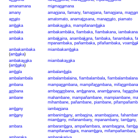
amanamana
mi
a
ma
na
mana
amany
ama
ni
ana
,
famany
,
fama
ni
ana
,
fama
ni
ana
,
ma
ma
n
a
ma
to
amatomato
,
anama
to
sana
,
mana
ma
to
,
piamato
am
ba
ka
ambaka
va
ka
,
mampifanam
ba
ka
ambàka
ambakambàka
,
fiambaka
,
fiambakana
,
iambakana
ambaka
amba
ka
ina
,
anamba
ka
na
,
fambaka
,
fanambaka
,
f
mpanambaka
,
pañambaka
,
pifañambaka
,
voam
ba
ambakambaka
miambakam
ba
ka
(
am
ba
ka
)
ambaka
va
ka
miambaka
va
ka
(
am
ba
ka
)
am
ba
la
ambalam
ba
la
ambalambala
ambalambalaina
,
fiambalambala
,
fiambalambalana
a
mbana
mampa
na
mbana
,
mampifa
na
mbana
,
mifa
na
mbana
am
bana
amba
nam
bana
,
am
ba
nana
,
anam
ba
nana
,
fa
nam
ba
ambane
mahambane
,
mampañambane
,
mampiambane
,
ma
mihambane
,
pañambane
,
piambane
,
pifampañamb
am
ba
ny
iamba
ni
ana
am
ba
ny
ambanim
ba
ny
,
amba
ni
na
,
anamba
ni
ana
,
fahamban
miam
ba
ny
,
mifanambany
,
mpanambany
,
tam
ba
ny
ambara
ambaram
ba
ra
,
ampañambara
,
anamba
ra
na
,
fam
ba
mampifanam
ba
ra
,
manam
ba
ra
,
mifampañambara
,
am
ba
raka
am
ba
raka
ri
va