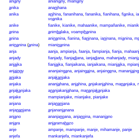
ani
a
ny
aniani
a
ny
,
miani
a
ny
a
nika
ana
ni
hana
anika
a
ni
hina
,
fananihana
,
fananika
,
fianihana
,
fi
a
nika
,
i
vo
a
nika
anike
fianike
,
kianike
,
mahaanike
,
mampañanike
,
miani
a
nina
a
nim
ba
laka
,
voampi
ha
nina
a
nina
ani
na
nina
,
fianina
,
fia
ni
nana
,
ia
ni
nana
,
mi
a
nina
,
mp
ani
na
nina
(
a
nina
)
miani
na
nina
anja
aanja
,
ampianja
,
faanja
,
fampianja
,
fianja
,
mahaan
anjady
fianjady
,
fianja
di
ana
,
ianja
di
ana
,
mahanjady
,
mian
j
an
jai
ka
fian
jai
ka
,
fianjaikana
,
ianjaikana
,
mian
jai
ka
,
mpianj
an
jain
gy
ananjain
ga
na
,
anjaing
ai
na
,
anjain
ge
na
,
mananj
ai
ng
an
jaka
anja
kan
jaka
anjaka
anan
ja
hana
,
an
ja
hina
,
a
njakan
ja
hina
,
ma
na
njaka
,
a
nja
ka
njaka
a
na
njakan
ja
hana
,
ma
na
nja
ka
njaka
anjake
mampianjake
,
mianjake
,
pianjake
anjana
anja
nan
jana
anja
nan
jana
a
njanan
ja
nana
an
ja
no
ananja
no
ana
,
anja
no
ina
,
manan
ja
no
an
ja
ra
an
ja
rama
ha
zo
anje
ampanje
,
mampanje
,
manje
,
mihamanje
,
panje
anjefa
mankanjefa
,
miankanjefa