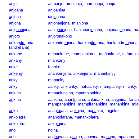
anjo
ampanjo
,
ampianjo
,
mampanjo
,
panjo
an
jo
ana
anjo
a
nina
a
njona
ian
jo
nana
an
jona
anjo
nan
jona
,
mi
an
jona
anjo
nan
jona
aanjo
nan
jona
,
fianjonan
jo
nana
,
ianjonan
jo
nana
,
ma
an
jo
ro
an
jo
rona
ko
ho
ankan
dre
fana
ankandre
fa
nina
,
fiankan
dre
fana
,
fiankandre
fa
nana
(
an
dre
fana
)
ankane
mahankane
,
mampiankane
,
mañankane
,
mifampia
an
ka
ny
mian
ka
ny
anke
faanke
an
ke
njy
ananken
je
na
,
anken
je
na
,
manan
ke
njy
an
ky
ma
nan
ky
anky
aanky
,
ankianky
,
mahaanky
,
mampianky
,
mianky
,
a
nkina
ma
na
nkin
ai
na
,
mpampi
an
kina
an
kina
aankina
,
anan
ki
nana
,
ankinankina
,
an
ki
nina
,
fanan
mampa
nan
kina
,
mampifa
nan
kina
,
ma
nan
kina
,
mi
a
an
ko
anan
ko
ana
,
an
ko
ina
,
ma
na
nko
,
mi
a
nko
an
ko
latra
ananko
la
rana
,
manan
ko
latra
ankolatra
anko
la
rina
ano
no
ina
ano
ana
no
vana
,
a
no
ina
,
anovina
,
ma
na
no
,
mpanano