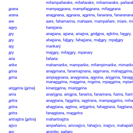
mifampañarake
,
mifañarake
,
mihamiarake
,
pañara
a
rana
mampa
na
rana
,
mampifa
na
rana
,
mifa
na
rana
arana
ana
ra
nana
,
a
ra
nana
,
a
ra
nina
,
fanarana
,
fanaranan
are
aare
,
fahamarina
,
mahaare
,
mampañare
,
miare
,
mi
a
re
ry
hare
ri
ana
a
ry
ana
ri
ana
,
a
ri
ana
,
aria
ri
na
,
a
rid
ai
na
,
a
ri
kitra
,
fa
na
ry
,
a
ry
aha
ri
ana
,
fa
ha
ry
,
faha
ri
ana
,
ma
ha
ry
,
mpa
ha
ry
a
ry
mankarỳ
a
ry
ma
na
ry
,
mifa
na
ry
,
mpanary
aria
fañaria
arike
mahamarike
,
mamparike
,
mifampimarike
,
mimarik
a
rina
ana
re
mana
,
fanama
ri
nana
,
ia
re
mana
,
maha
ma
rina
a
rina
ampia
re
nana
,
ana
re
nana
,
a
re
nina
,
ari
na
rina
,
fana
re
mana
ma
rina
,
ma
na
rina
,
mi
a
rina
,
mpa
na
rina
,
mpiar
ari
na
rina
(
a
rina
)
kinari
na
rina
,
miari
na
rina
arira
anari
ra
na
,
arir
ai
na
,
fanarira
,
fanarirana
,
fiarira
,
fiari
a
ritra
ana
re
tana
,
fa
na
ritra
,
ia
re
trana
,
mampa
na
ritra
,
mih
a
ritra
aha
re
tana
,
a
re
tina
,
ari
tra
ritra
,
faha
re
tana
,
fia
re
tana
a
ritra
fana
re
tana
,
ma
na
ritra
aritra
ri
tra
(
a
ritra
)
maharitra
ri
tra
a
ri
vo
ampañarivo
,
arivoa
ri
vo
,
faha
ri
vo
,
ina
ri
vo
,
mahapaña
aro
aro
mby
,
pañaro