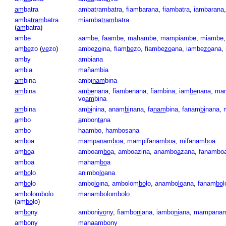
am
batra
ambatrambatra
,
fiambarana
,
fiambatra
,
iambarana
amba
tram
batra
miamba
tram
batra
(
am
batra
)
ambe
aambe
,
faambe
,
mahambe
,
mampiambe
,
miambe
am
be
zo
(
ve
zo
)
ambe
zo
ina
,
fiam
be
zo
,
fiambe
zo
ana
,
iambe
zo
ana
,
amby
ambiana
ambia
mañambia
am
bina
ambi
nam
bina
am
bina
am
be
nana
,
fiambenana
,
fiambina
,
iam
be
nana
,
ma
vo
am
bina
am
bina
am
bi
nina
,
anam
bi
nana
,
fa
nam
bina
,
fanam
bi
nana
,
a
mbo
a
mbon
ta
na
ambo
haambo
,
hambosana
am
bo
a
mampanam
bo
a
,
mampifanam
bo
a
,
mifanam
bo
a
am
bo
a
amboam
bo
a
,
amboazina
,
anambo
a
zana
,
fanambo
amboa
maham
bo
a
am
bo
lo
animbo
lo
ana
am
bo
lo
ambo
lo
ina
,
ambolom
bo
lo
,
anambo
lo
ana
,
fanam
bo
l
ambolom
bo
lo
manambolom
bo
lo
(
am
bo
lo
)
am
bo
ny
amboni
vo
ny
,
fiambo
ni
ana
,
iambo
ni
ana
,
mampana
ambony
mahaambony