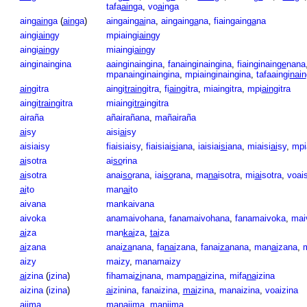
tafa
ain
ga
,
vo
ai
nga
ain
gain
ga
(
ain
ga
)
aingain
gai
na
,
aingain
ga
na
,
fiaingain
ga
na
aingi
ain
gy
mpiaingi
ain
gy
aingi
ain
gy
miaingi
ain
gy
ainginaingina
aainginaingina
,
fanainginaingina
,
fiainginain
ge
nana
mpanainginaingina
,
mpiainginaingina
,
tafaaingi
nain
ain
gitra
aingi
train
gitra
,
fi
ain
gitra
,
miaingitra
,
mpi
ain
gitra
aingi
train
gitra
miaingi
tra
ingitra
airaña
añairañana
,
mañairaña
ai
sy
aisi
ai
sy
aisiaisy
fiaisiaisy
,
fiaisiai
si
ana
,
iaisiai
si
ana
,
miaisi
ai
sy
,
mpi
ai
sotra
ai
so
rina
ai
sotra
anai
so
rana
,
iai
so
rana
,
ma
na
isotra
,
mi
ai
sotra
,
voais
ai
to
man
ai
to
aivana
mankaivana
aivoka
anamaivohana
,
fanamaivohana
,
fanamaivoka
,
mai
ai
za
man
kai
za
,
tai
za
ai
zana
anai
za
nana
,
fa
nai
zana
,
fanai
za
nana
,
man
ai
zana
,
m
aizy
maizy
,
manamaizy
ai
zina
(
i
zina
)
fihamai
zi
nana
,
mampa
na
izina
,
mifa
na
izina
aizina
(
izina
)
ai
zinina
,
fanaizina
,
mai
zina
,
manaizina
,
voaizina
a
ji
ma
mana
ji
ma
,
man
ji
ma