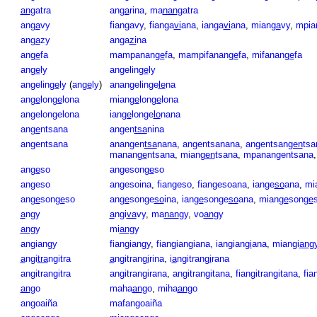
an
gatra
an
ga
rina
,
ma
nan
gatra
an
ga
vy
fiangavy
,
fianga
vi
ana
,
ianga
vi
ana
,
mian
ga
vy
,
mpia
an
ga
zy
anga
zi
na
an
ge
fa
mampanan
ge
fa
,
mampifanan
ge
fa
,
mifanan
ge
fa
an
ge
ly
angelin
ge
ly
angelin
ge
ly
(
an
ge
ly
)
anangelinge
le
na
an
ge
lon
ge
lona
mian
ge
lon
ge
lona
angelongelona
ian
ge
longe
lo
nana
an
ge
ntsana
angen
tsa
nina
angentsana
anangen
tsa
nana
,
angentsanana
,
angentsan
gen
tsa
manan
ge
ntsana
,
mian
gen
tsana
,
mpanangentsana
an
ge
so
angeson
ge
so
angeso
angesoina
,
fiangeso
,
fiangesoana
,
iange
so
ana
,
mi
an
ge
son
ge
so
an
ge
songe
so
ina
,
ian
ge
songe
so
ana
,
mian
ge
son
ge
a
ngy
a
ngi
va
vy
,
ma
nan
gy
,
vo
an
gy
an
gy
mi
an
gy
angiangy
fiangiangy
,
fiangiangiana
,
iangian
gi
ana
,
miangi
an
g
a
ngi
tra
ngitra
a
ngitran
gi
rina
,
i
a
ngitran
gi
rana
angitrangitra
angitrangirana
,
angitrangitana
,
fiangitrangitana
,
fia
an
go
maha
an
go
,
miha
an
go
angoaiña
mafangoaiña