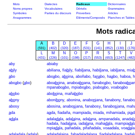
Mots
Dialectes
Radicaux
Dictionnaires
Noms propres
Vocabulaires
Dérivés
Grammaires
Symboles
Parties du discours
Proverbes
Articles
Anagrammes
Eléments/Composés
Planches et Tables
Mots radica
A
B
D
E
F
G
H
I
J
(591)
(402)
(320)
(187)
(531)
(141)
(852)
(130)
(176
L
M
N
O
P
R
S
T
V
(431)
(226)
(101)
(198)
(217)
(553)
(653)
(1247)
(482
aby
abiaby
a
bi
ly
abiliana
,
fia
bi
ly
,
fiabi
li
ana
,
habi
li
ana
,
iabi
li
ana
,
mia
b
a
bo
abo
a
bo
,
a
bo
ina
,
aboñabo
,
fa
na
bo
,
ha
a
bo
,
haboa
,
h
abo
a
bo
(
a
bo
)
aboa
bo
ina
,
anaboa
bo
ana
,
fanabo
a
bo
,
fanaboa
bo
a
mpanabo
a
bo
,
mpiabo
a
bo
,
piabo
a
bo
,
voabo
a
bo
a
bo
bo
abo
bo
ina
,
maña
bo
bo
a
bo
ny
aboni
bo
ny
,
abonina
,
anabo
ni
ana
,
fanabony
,
fanabo
abosy
abosina
,
anabo
si
ana
,
fanabosy
,
fanabo
si
ana
,
mah
a
da
a
a
da
,
fiadaña
,
mampiada
,
miada
,
mihamiada
,
pi
a
d
a
da
la
adala
da
la
,
ada
la
ina
,
ada
la
na
,
ampanadala
,
anada
l
hadala
,
hada
la
na
,
iada
la
na
,
maha
da
la
,
mampia
da
l
mpia
da
la
,
pañadala
,
pifañadala
,
voaadala
,
voa
da
la
adala
da
la
(
a
da
la
)
adalada
la
ina
,
fahadalada
la
na
,
fiadaladalana
,
hadal