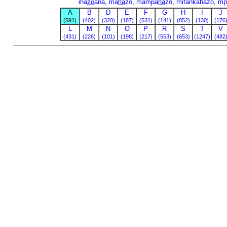
iha
zo
ana
,
ma
ha
zo
,
mampa
ha
zo
,
mifankahazo
,
mp
A
B
D
E
F
G
H
I
J
(591)
(402)
(320)
(187)
(531)
(141)
(852)
(130)
(176
L
M
N
O
P
R
S
T
V
(431)
(226)
(101)
(198)
(217)
(553)
(653)
(1247)
(482