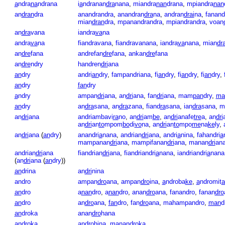
a
ndra
na
ndrana
i
a
ndranan
dra
nana
,
miandra
nan
drana
,
mpiandra
nan
an
dran
dra
anandrandra
,
anandran
dra
na
,
andran
drai
na
,
fanand
mian
dran
dra
,
mpanandrandra
,
mpiandrandra
,
voan
an
dra
vana
iandra
va
na
andra
va
na
fiandravana
,
fiandravanana
,
iandra
va
nana
,
mian
dr
an
dre
fana
andrefan
dre
fana
,
ankan
dre
fana
an
dre
ndry
handren
dri
ana
an
dry
andri
an
dry
,
fampandriana
,
fi
an
dry
,
fi
an
dry
,
fi
an
dry
,
an
dry
fan
dry
a
ndry
ampan
dri
ana
,
an
dri
ana
,
fan
dri
ana
,
mam
pan
dry
,
ma
an
dry
an
dra
sana
,
an
dra
zana
,
fiand
ra
sana
,
ian
dra
sana
,
m
an
dri
ana
andriambavi
ra
no
,
an
dri
am
be
,
an
dri
anafe
tre
a
,
an
dri
an
dri
an
to
mpom
bo
di
vo
na
,
an
dri
an
to
mpo
me
na
ke
ly
,
an
dri
ana
(
an
dry
)
anandri
a
nana
,
andrian
dri
ana
,
andri
a
nina
,
fahandri
a
mampanan
dri
ana
,
mampifanan
dri
ana
,
manan
dri
an
andrian
dri
ana
fiandrian
dri
ana
,
fiandriandri
a
nana
,
iandriandri
a
nana
(
an
dri
ana
(
an
dry
))
an
drina
an
dri
nina
andro
ampan
dro
ana
,
ampan
dro
ina
,
a
ndroba
ke
,
a
ndromit
a
an
dro
a
nan
dro
,
a
nan
dro
,
anan
dro
ana
,
fanandro
,
fanan
dro
an
dro
an
dro
ana
,
fan
dro
,
fan
dro
ana
,
mahampandro
,
man
d
an
droka
anan
dro
hana
an
droka
an
dro
hina
,
ma
nan
droka