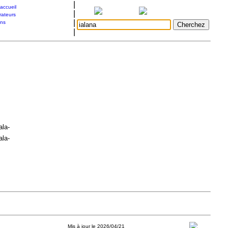
|
accueil
|
rateurs
|
ons
|
ala-
ala-
Mis à jour le 2026/04/21