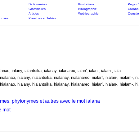
Dictionnaires
Illustrations
Page d'
Grammaires
Bibliographie
Collabo
Articles
Webliographie
Questi
posés
Planches et Tables
alanao, ialany, ialantsika, ialanay, ialanareo, ialan', ialan-, ialam-, iala-
nialanao, nialany, nialantsika, nialanay, nialanareo, nialan', nialan-, nialam-, ni
hialanao, hialany, hialantsika, hialanay, hialanareo, hialan', hialan-, hialam-, hi
mes, phytonymes et autres avec le mot ialana
e mot