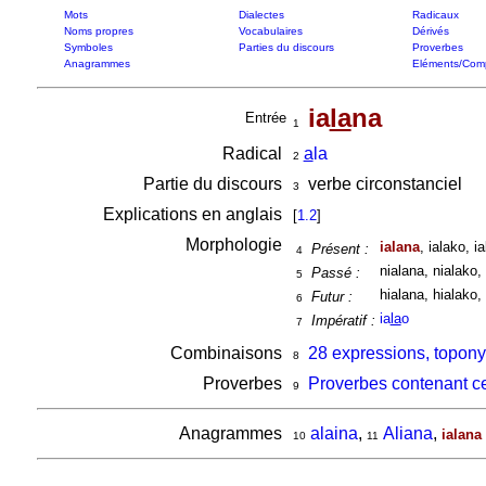
Mots
Dialectes
Radicaux
Noms propres
Vocabulaires
Dérivés
Symboles
Parties du discours
Proverbes
Anagrammes
Eléments/Com
ia
la
na
Entrée
1
Radical
a
la
2
Partie du discours
verbe circonstanciel
3
Explications en anglais
[
1.2
]
Morphologie
ialana
, ialako, i
Présent :
4
nialana, nialako, 
Passé :
5
hialana, hialako, 
Futur :
6
ia
la
o
Impératif :
7
Combinaisons
28 expressions, topony
8
Proverbes
Proverbes contenant c
9
Anagrammes
alaina
,
Aliana
,
ialana
10
11