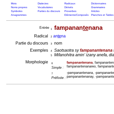
Mots
Dialectes
Radicaux
Dictionnaires
Noms propres
Vocabulaires
Dérivés
Grammaires
Symboles
Parties du discours
Proverbes
Articles
Anagrammes
Eléments/Composés
Planches et Tables
fampanan
te
nana
Entrée
1
Radical
an
te
na
2
Partie du discours
nom
3
Exemples
Saotsaotra sy
fampanantenana
4
Mifanohitra amin' izany anefa, di
5
Morphologie
fampanantenana
, fampananten
6
fampanantenanareo, fampanante
Simple :
-pampanantenana, -pampanante
7
pampanantenanay, -pampanante
Préfixée :