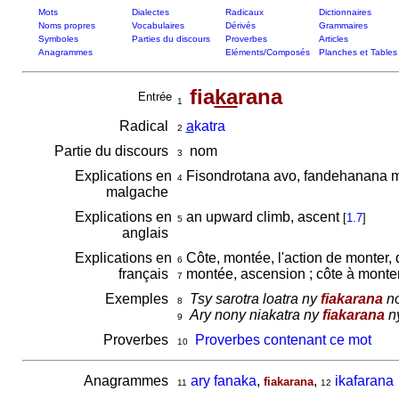
Mots
Dialectes
Radicaux
Dictionnaires
Noms propres
Vocabulaires
Dérivés
Grammaires
Symboles
Parties du discours
Proverbes
Articles
Anagrammes
Eléments/Composés
Planches et Tables
fia
ka
rana
Entrée
1
Radical
a
katra
2
Partie du discours
nom
3
Explications en
Fisondrotana avo, fandehanana
4
malgache
Explications en
an upward climb, ascent
[
1.7
]
5
anglais
Explications en
Côte, montée, l'action de monter, 
6
français
montée, ascension ; côte à monte
7
Exemples
Tsy sarotra loatra ny
fiakarana
no
8
Ary nony niakatra ny
fiakarana
ny
9
Proverbes
Proverbes contenant ce mot
10
Anagrammes
ary fanaka
,
,
ikafarana
fiakarana
11
12