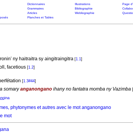
Dictionnaires
Illustrations
Page d'
Grammaires
Bibliographie
Collabo
Articles
Webliographie
Questi
posés
Planches et Tables
onin' ny haitraitra sy aingitraingitra
[
1.1
]
oll, facetious
[
1.2
]
perfétation
[
1.3#44
]
ara somary
anganongano
ihany no fantatra momba ny Vazimba
a
no
ina
ymes, phytonymes et autres avec le mot anganongano
ce mot
gana