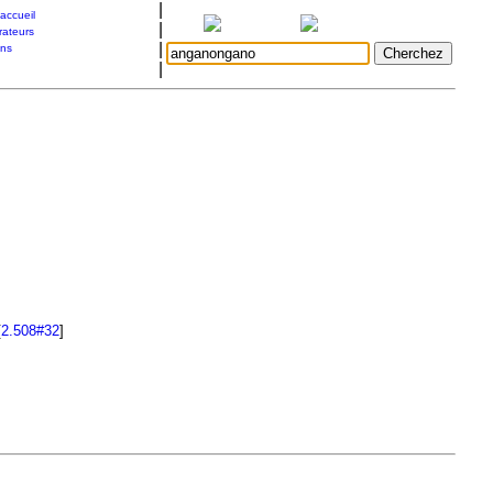
|
accueil
|
rateurs
|
ons
|
[
2.508#32
]