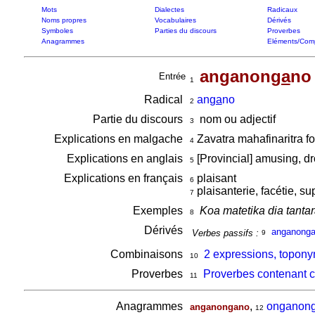
Mots
Dialectes
Radicaux
Noms propres
Vocabulaires
Dérivés
Symboles
Parties du discours
Proverbes
Anagrammes
Eléments/Com
anganon
ga
no
Entrée
1
Radical
an
ga
no
2
Partie du discours
nom ou adjectif
3
Explications en malgache
Zavatra mahafinaritra for
4
Explications en anglais
[Provincial] amusing, dr
5
Explications en français
plaisant
6
plaisanterie, facétie, su
7
Exemples
Koa matetika dia tant
8
Dérivés
anganong
Verbes passifs :
9
Combinaisons
2 expressions, topon
10
Proverbes
Proverbes contenant 
11
Anagrammes
,
onganon
anganongano
12