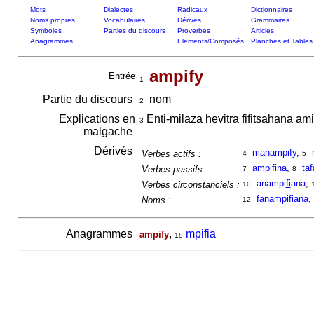
Mots
Dialectes
Radicaux
Dictionnaires
Noms propres
Vocabulaires
Dérivés
Grammaires
Symboles
Parties du discours
Proverbes
Articles
Anagrammes
Eléments/Composés
Planches et Tables
ampify
Entrée
1
Partie du discours
nom
2
Explications en
Enti-milaza hevitra fifitsahana am
3
malgache
Dérivés
manampify
,
Verbes actifs :
4
5
ampi
fi
na
,
ta
Verbes passifs :
7
8
anampi
fi
ana
,
Verbes circonstanciels :
10
fanampifiana
,
Noms :
12
Anagrammes
,
mpifia
ampify
18