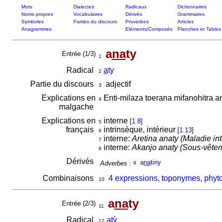
Mots
Dialectes
Radicaux
Dictionnaires
Noms propres
Vocabulaires
Dérivés
Grammaires
Symboles
Parties du discours
Proverbes
Articles
Anagrammes
Eléments/Composés
Planches et Tables
a
na
ty
Entrée (1/3)
1
Radical
a
ty
2
Partie du discours
adjectif
3
Explications en
Enti-milaza toerana mifanohitra a
4
malgache
Explications en
interne
[
1.8
]
5
français
intrinsèque, intérieur
[
1.13
]
6
interne:
Aretina anaty (Maladie in
7
interne:
Akanjo anaty (Sous-vête
8
Dérivés
a
na
tiny
Adverbes :
9
Combinaisons
4 expressions, toponymes, phyto
10
a
na
ty
Entrée (2/3)
11
Radical
atỳ
12