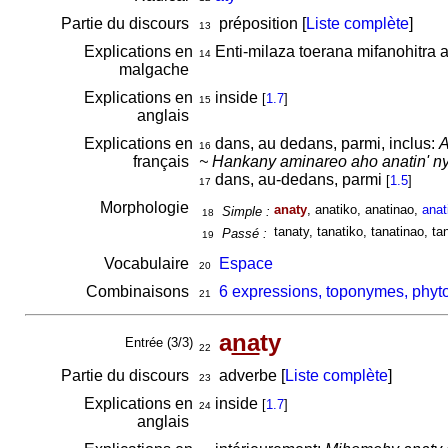
Partie du discours
préposition [
Liste complète
]
13
Explications en
Enti-milaza toerana mifanohitra a
14
malgache
Explications en
inside
[
1.7
]
15
anglais
Explications en
dans, au dedans, parmi, inclus:
A
16
français
~ Hankany aminareo aho anatin' ny 
dans, au-dedans, parmi
[
1.5
]
17
Morphologie
anaty
, anatiko, anatinao,
anat
Simple :
18
tanaty, tanatiko, tanatinao, tan
Passé :
19
Vocabulaire
Espace
20
Combinaisons
6 expressions, toponymes, phyto
21
a
na
ty
Entrée (3/3)
22
Partie du discours
adverbe [
Liste complète
]
23
Explications en
inside
[
1.7
]
24
anglais