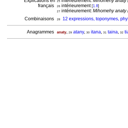
Explications en
intérieurement:
Mihomehy anaty (
25
français
intérieurement
[
1.8
]
26
intérieurement:
Mihomehy anaty (
27
Combinaisons
12 expressions, toponymes, phyt
28
Anagrammes
,
atany
,
itana
,
taina
,
t
anaty
29
30
31
32