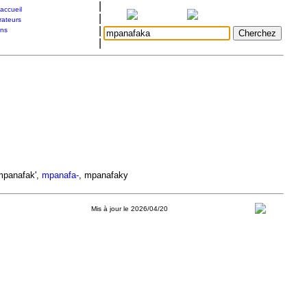
|
accueil
|
rateurs
|
ons
|
mpanafak',
mpanafa-
, mpanafaky
Mis à jour le 2026/04/20