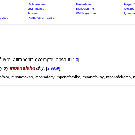
Dictionnaires
Illustrations
Page d'
Grammaires
Bibliographie
Collabo
Articles
Webliographie
Questi
posés
Planches et Tables
délivre, affranchit, exempte, absout
[
1.3
]
y sy
mpanafaka
ahy.
[
2.996#
]
afako, mpanafakao, mpanafany, mpanafatsika, mpanafakay, mpanafakareo, 