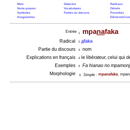
Mots
Dialectes
Radicaux
Noms propres
Vocabulaires
Dérivés
Symboles
Parties du discours
Proverbes
Anagrammes
Eléments/Com
mpa
na
faka
Entrée
1
Radical
a
faka
2
Partie du discours
nom
3
Explications en français
le libérateur, celui qui 
4
Exemples
Fa hianao no mpamonj
5
Morphologie
mpanafaka
, mpan
Simple :
6