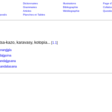
Dictionnaires
Illustrations
Page d'
Grammaires
Bibliographie
Collabo
Articles
Webliographie
Questi
posés
Planches et Tables
sa-kazo, karavasy, kotopia...
[
1.1
]
nan
da
la
da
la
sina
anda
la
sana
nandalasana