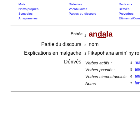
Mots
Dialectes
Radicaux
Noms propres
Vocabulaires
Dérivés
Symboles
Parties du discours
Proverbes
Anagrammes
Eléments/Com
an
da
la
Entrée
1
Partie du discours
nom
2
Explications en malgache
Fikapohana amin' ny rot
3
Dérivés
ma
Verbes actifs :
4
an
Verbes passifs :
5
an
Verbes circonstanciels :
6
fa
Noms :
7