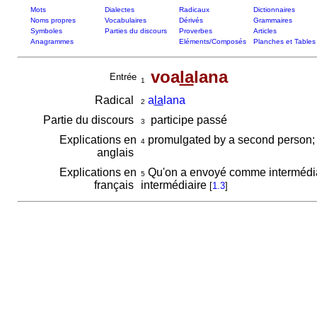
Mots
Dialectes
Radicaux
Dictionnaires
Noms propres
Vocabulaires
Dérivés
Grammaires
Symboles
Parties du discours
Proverbes
Articles
Anagrammes
Eléments/Composés
Planches et Tables
voa
la
lana
Entrée
1
Radical
a
la
lana
2
Partie du discours
participe passé
3
Explications en
promulgated by a second person;
4
anglais
Explications en
Qu'on a envoyé comme intermédiair
5
français
intermédiaire
[
1.3
]