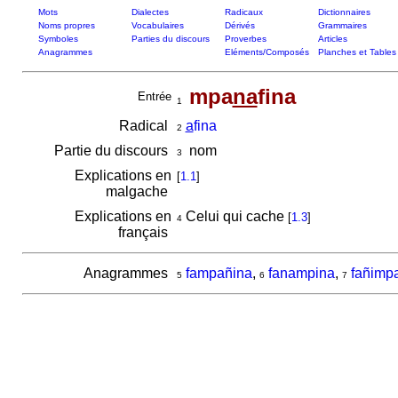
Mots
Dialectes
Radicaux
Dictionnaires
Noms propres
Vocabulaires
Dérivés
Grammaires
Symboles
Parties du discours
Proverbes
Articles
Anagrammes
Eléments/Composés
Planches et Tables
mpa
na
fina
Entrée
1
Radical
a
fina
2
Partie du discours
nom
3
Explications en
[
1.1
]
malgache
Explications en
Celui qui cache
[
1.3
]
4
français
Anagrammes
fampañina
,
fanampina
,
fañimp
5
6
7