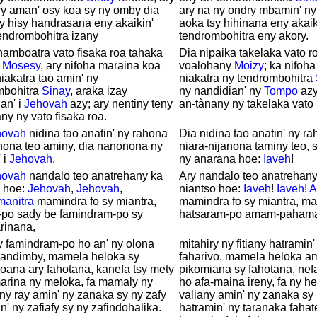
y aman' osy koa sy ny omby dia
ary na ny ondry mbamin' n
y hisy handrasana eny akaikin'
aoka tsy hihinana eny akaik
endrombohitra izany
tendrombohitra eny akory.
amboatra vato fisaka roa tahaka
Dia nipaika takelaka vato r
o
Mosesy
, ary nifoha maraina koa
voalohany
Moizy
; ka nifoh
niakatra tao amin' ny
niakatra ny tendrombohitra
mbohitra
Sinay
, araka izay
ny nandidian' ny
Tompo
azy
an' i
Jehovah
azy; ary nentiny teny
an-tànany ny takelaka vato 
ny ny vato fisaka roa.
hovah
nidina tao anatin' ny rahona
Dia nidina tao anatin' ny r
nona teo aminy, dia nanonona ny
niara-nijanona taminy teo,
 i
Jehovah
.
ny anarana hoe:
Iaveh
!
hovah
nandalo teo anatrehany ka
Ary nandalo teo anatrehan
o hoe:
Jehovah
,
Jehovah
,
niantso hoe:
Iaveh
!
Iaveh
!
A
manitra
mamindra fo sy miantra,
mamindra fo sy miantra, ma
-po sady be famindram-po sy
hatsaram-po amam-pahama
rinana,
y famindram-po ho an' ny olona
mitahiry ny fitiany hatramin
mandimby, mamela heloka sy
faharivo, mamela heloka 
oana ary fahotana, kanefa tsy mety
pikomiana sy fahotana, nef
rina ny meloka, fa mamaly ny
ho afa-maina ireny, fa ny he
ny ray amin' ny zanaka sy ny zafy
valiany amin' ny zanaka sy 
n' ny zafiafy sy ny zafindohalika.
hatramin' ny taranaka fahat