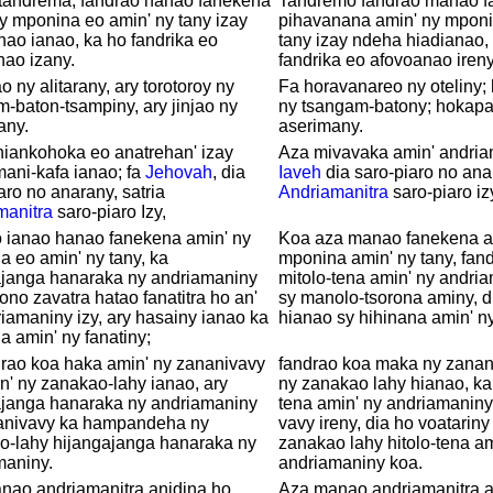
tandrema, fandrao hanao fanekena
Tandremo fandrao manao f
y mponina eo amin' ny tany izay
pihavanana amin' ny mponi
ao ianao, ka ho fandrika eo
tany izay ndeha hiadianao,
nao izany.
fandrika eo afovoanao ireny
o ny alitarany, ary torotoroy ny
Fa horavanareo ny oteliny;
-baton-tsampiny, ary jinjao ny
ny tsangam-batony; hokapa
any.
aserimany.
hiankohoka eo anatrehan' izay
Aza mivavaka amin' andriam
ani-kafa ianao; fa
Jehovah
, dia
Iaveh
dia saro-piaro no anar
aro no anarany, satria
Andriamanitra
saro-piaro iz
manitra
saro-piaro Izy,
o ianao hanao fanekena amin' ny
Koa aza manao fanekena a
 eo amin' ny tany, ka
mponina amin' ny tany, fand
ajanga hanaraka ny andriamaniny
mitolo-tena amin' ny andria
no zavatra hatao fanatitra ho an'
sy manolo-tsorona aminy, d
iamaniny izy, ary hasainy ianao ka
hianao sy hihinana amin' n
a amin' ny fanatiny;
drao koa haka amin' ny zananivavy
fandrao koa maka ny zanan
n' ny zanakao-lahy ianao, ary
ny zanakao lahy hianao, ka
ajanga hanaraka ny andriamaniny
tena amin' ny andriamaniny
anivavy ka hampandeha ny
vavy ireny, dia ho voatarin
o-lahy hijangajanga hanaraka ny
zanakao lahy hitolo-tena am
maniny.
andriamaniny koa.
nao andriamanitra anidina ho
Aza manao andriamanitra a