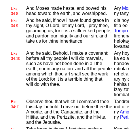
And
Moses made haste, and bowed his
Ary
Mo
Eks
head toward the earth, and worshipped.
ny tany
34:8
And he said, If now I have found grace in
dia hoy
Eks
thy sight, O
Lord, let my
Lord, I pray thee,
fitia e
34:9
go among us; for it is a stiffnecked people;
Tompo
and pardon our iniquity and our sin, and
firenen
take us for thine inheritance.
helokay
lovanao
And he said, Behold, I make a covenant:
Ary hoy
Eks
before all thy people I will do marvels,
ka eo a
34:10
such as have not been done in all the
hanaov
earth, nor in any nation: and all the people
mbola n
among which thou art shall see the work
rehetra
of the
Lord: for it is a terrible thing that I
ary ny 
will do with thee.
hahita 
izay za
fiomba
Observe thou that which I command thee
Tandre
Eks
this day: behold, I drive out before thee the
indro, 
34:11
Amorite, and the
Canaanite, and the
ny
Amor
Hittite, and the
Perizzite, and the
Hivite,
ny
Peri
and the
Jebusite.