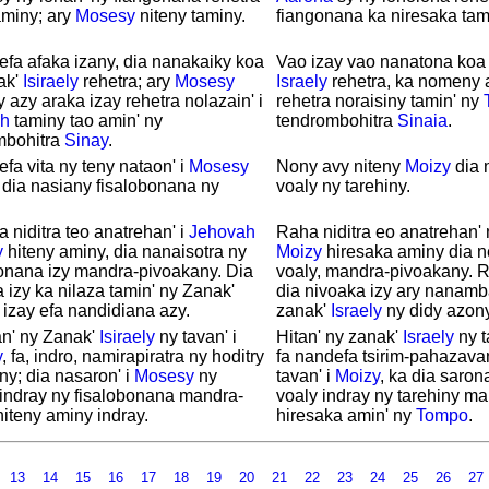
aminy; ary
Mosesy
niteny taminy.
fiangonana ka niresaka tamin
efa afaka izany, dia nanakaiky koa
Vao izay vao nanatona koa 
ak'
Isiraely
rehetra; ary
Mosesy
Israely
rehetra, ka nomeny 
 azy araka izay rehetra nolazain' i
rehetra noraisiny tamin' ny
h
taminy tao amin' ny
tendrombohitra
Sinaia
.
mbohitra
Sinay
.
efa vita ny teny nataon' i
Mosesy
Nony avy niteny
Moizy
dia 
 dia nasiany fisalobonana ny
voaly ny tarehiny.
a niditra teo anatrehan' i
Jehovah
Raha niditra eo anatrehan'
y
hiteny aminy, dia nanaisotra ny
Moizy
hiresaka aminy dia n
onana izy mandra-pivoakany. Dia
voaly, mandra-pivoakany. R
 izy ka nilaza tamin' ny Zanak'
dia nivoaka izy ary nanamb
izay efa nandidiana azy.
zanak'
Israely
ny didy azony
an' ny Zanak'
Isiraely
ny tavan' i
Hitan' ny zanak'
Israely
ny t
y
, fa, indro, namirapiratra ny hoditry
fa nandefa tsirim-pahazava
ny; dia nasaron' i
Mosesy
ny
tavan' i
Moizy
, ka dia saron
indray ny fisalobonana mandra-
voaly indray ny tarehiny ma
hiteny aminy indray.
hiresaka amin' ny
Tompo
.
13
14
15
16
17
18
19
20
21
22
23
24
25
26
27