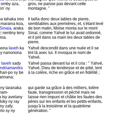
y omby aza,
gros, ne paisse pas devant cette
in' ny
montagne. "
oa tahaka ireo
Il tailla donc deux tables de pierre,
a maraina koa,
semblables aux premières, et, s'étant levé
Sinaia
, araka
de bon matin,
Moïse monta sur le mont
; nentiny teny
Sinaï, comme
Yahvé le lui avait ordonné,
roa.
et il prit dans sa main les deux tables de
pierre.
ahona
Iaveh
ka
Yahvé descendit dans une nuée et il se
 sy nanonona
tint là avec lui. Il invoqua le nom de
Yahvé.
y
Iaveh
sady
Yahvé passa devant lui et il cria : "
Yahvé,
ndriamanitra
Yahvé,
Dieu de tendresse et de pitié, lent
hari-po sy be
à la colère, riche en grâce et en fidélité ;
rinana;
' ny taranaka
qui garde sa grâce à des milliers, tolère
amam-
faute, transgression et péché mais ne
a tsy avelany
laisse rien impuni et châtie les fautes des
loky ny ray
pères sur les enfants et les petits-enfants,
ny zafy,
jusqu'à la troisième et la quatrième
elo sy ny
génération. "