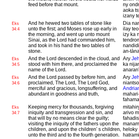
feed before that mount.
ny ondr
aoka ts
izany t
And he hewed two tables of stone like
Dia nan
Eks
unto the first; and
Moses rose up early in
ilay te
34:4
the morning, and went up unto mount
izy ka 
Sinai, as the
Lord had commanded him,
tendro
and took in his hand the two tables of
nandidi
stone.
an-tàna
And the
Lord descended in the cloud, and
Ary
Je
Eks
stood with him there, and proclaimed the
ka nija
34:5
name of the
Lord.
anaran'
And the
Lord passed by before him, and
Ary
Je
Eks
proclaimed, The
Lord, The
Lord
God,
niants
34:6
merciful and gracious, longsuffering, and
Andria
abundant in goodness and truth,
mahari
fahama
Keeping mercy for thousands, forgiving
mitahir
Eks
iniquity and transgression and sin, and
arivo 
34:7
that will by no means clear the guilty;
fahadis
visiting the iniquity of the fathers upon the
manama
children, and upon the children' s children,
heloky 
unto the third and to the fourth generation.
hatrami