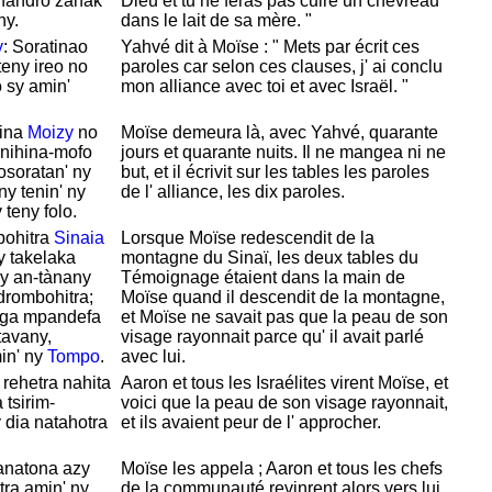
handro zanak'
Dieu et tu ne feras pas cuire un chevreau
ny.
dans le lait de sa mère. "
y
: Soratinao
Yahvé dit à
Moïse : " Mets par écrit ces
 teny ireo no
paroles car selon ces clauses, j' ai conclu
 sy amin'
mon alliance avec toi et avec
Israël. "
lina
Moizy
no
Moïse demeura là, avec
Yahvé, quarante
 nihina-mofo
jours et quarante nuits. Il ne mangea ni ne
osoratan' ny
but, et il écrivit sur les tables les paroles
ny tenin' ny
de l' alliance, les dix paroles.
teny folo.
bohitra
Sinaia
Lorsque
Moïse redescendit de la
y takelaka
montagne du
Sinaï, les deux tables du
y an-tànany
Témoignage étaient dans la main de
drombohitra;
Moïse quand il descendit de la montagne,
nga mpandefa
et
Moïse ne savait pas que la peau de son
tavany,
visage rayonnait parce qu' il avait parlé
in' ny
Tompo
.
avec lui.
rehetra nahita
Aaron et tous les
Israélites virent
Moïse, et
 tsirim-
voici que la peau de son visage rayonnait,
dia natahotra
et ils avaient peur de l' approcher.
anatona azy
Moïse les appela ;
Aaron et tous les chefs
tra amin' ny
de la communauté revinrent alors vers lui,