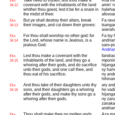
Take heed to thyself, lest thou make a
Koa mi
Eks
covenant with the inhabitants of the land
amin' n
34:12
whither thou goest, lest it be for a snare in
halehan
the midst of thee:
afovoa
But ye shall destroy their altars, break
Fa rava
Eks
their images, and cut down their groves:
tsangam
34:13
aserah
For thou shalt worship no other god: for
Fa tsy 
Eks
the
Lord, whose name is Jealous, is a
andriam
34:14
jealous
God:
saro-pi
Andria
Lest thou make a covenant with the
fandra
Eks
inhabitants of the land, and they go a
mponina
34:15
whoring after their gods, and do sacrifice
hijang
unto their gods, and one call thee, and
sy hamo
thou eat of his sacrifice;
ny andr
hihinan
And thou take of their daughters unto thy
ary an
Eks
sons, and their daughters go a whoring
ho vadi
34:16
after their gods, and make thy sons go a
hijang
whoring after their gods.
ny zan
zanaka
andria
Thou shalt make thee no molten gods.
Aza ma
Eks