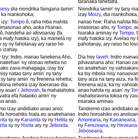
taranaka fahefatra.
sesy
dia niondrika faingana tamin'
Niondrika tamin' ny tany ni
 ka niankohoka;
izay
Moizy
, dia niankohoka,
 izy:
Tompo
ô, raha mba mahita
nanao hoe: Raha nahita fiti
o imasonao aho, aoka Hianao,
imasonao aho, ry
Tompo
, 
ô, handeha ao afovoanay (fa
hiaraka aminay ny
Tompo
,
a mafy hatoka izy), ka mamelà ny
mafy hatoka izy. Avelao ny
 sy ny fahotanay ary raiso ho
pahotanay, ary raiso ho lov
 izahay.
 Izy: Indro, manao fanekena Aho,
Dia hoy
Iaveh
: Indro mana
natrehan' ny olonao rehetra no
pihavanana aho: Hanao z
ako zava-mahagaga, izay tsy
eo anatrehan' ny vahoakana
isy natao tany amin' ny tany
ka tsy mbola nisy nanaovan
 sy tany amin' ny firenena rehetra;
tany aiza na tany aiza, na f
olona rehetra izay itoeranao dia
firenena aiza; ka ny vahoa
ny asan' i
Jehovah
, fa mahatahotra
anao hahita ny asan' ny
To
vatra efa hataoko amin' ny
mahatsiravina tokoa ny zav
ko anao.
miaraka aminao.
mo izay andidiako anao anio;
Tandremo izao andidiako an
efa horoahiko hiala eo anatrehanao
Indro horoahiko eo anoloa
ita
sy ny
Kananita
sy ny
Hetita
sy
Amoreana
, ny
Kananeana
,
zita
sy ny
Hivita
ary ny
Jebosita
.
ny
Ferezeana
, ny
Heveana
Jeboseana
.