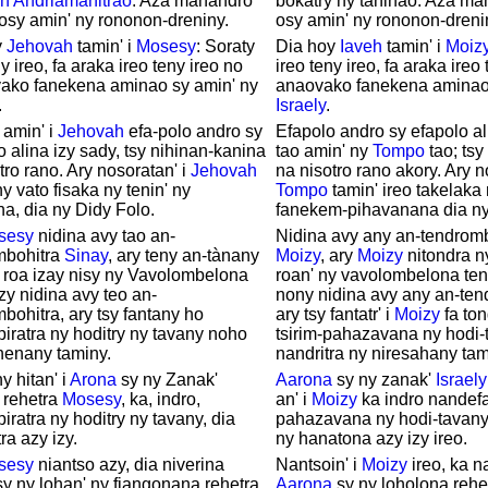
h
Andriamanitrao
. Aza mahandro
bokatry ny taninao. Aza ma
osy amin' ny rononon-dreniny.
osy amin' ny rononon-dreni
y
Jehovah
tamin' i
Mosesy
: Soraty
Dia hoy
Iaveh
tamin' i
Moiz
y ireo, fa araka ireo teny ireo no
ireo teny ireo, fa araka ireo
ako fanekena aminao sy amin' ny
anaovako fanekena aminao
.
Israely
.
 amin' i
Jehovah
efa-polo andro sy
Efapolo andro sy efapolo a
o alina izy sady, tsy nihinan-kanina
tao amin' ny
Tompo
tao; tsy
tro rano. Ary nosoratan' i
Jehovah
na nisotro rano akory. Ary n
ny vato fisaka ny tenin' ny
Tompo
tamin' ireo takelaka 
a, dia ny Didy Folo.
fanekem-pihavanana dia ny 
sesy
nidina avy tao an-
Nidina avy any an-tendrom
mbohitra
Sinay
, ary teny an-tànany
Moizy
, ary
Moizy
nitondra n
 roa izay nisy ny Vavolombelona
roan' ny vavolombelona ten
izy nidina avy teo an-
nony nidina avy any an-ten
bohitra, ary tsy fantany ho
ary tsy fantatr' i
Moizy
fa to
iratra ny hoditry ny tavany noho
tsirim-pahazavana ny hodi-
nenany taminy.
nandritra ny niresahany tam
y hitan' i
Arona
sy ny Zanak'
Aarona
sy ny zanak'
Israely
rehetra
Mosesy
, ka, indro,
an' i
Moizy
ka indro nandefa
iratra ny hoditry ny tavany, dia
pahazavana ny hodi-tavany 
ra azy izy.
ny hanatona azy izy ireo.
sesy
niantso azy, dia niverina
Nantsoin' i
Moizy
ireo, ka n
y ny lohan' ny fiangonana rehetra
Aarona
sy ny loholona rehe