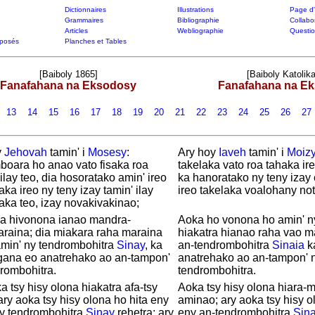
Dictionnaires
Illustrations
Page d'
Grammaires
Bibliographie
Collabo
Articles
Webliographie
Questi
posés
Planches et Tables
[Baiboly 1865]
[Baiboly Katolika
Fanafahana na Eksodosy
Fanafahana na E
13
14
15
16
17
18
19
20
21
22
23
24
25
26
27
y
Jehovah
tamin' i
Mosesy
:
Ary hoy
Iaveh
tamin' i
Moiz
oara ho anao vato fisaka roa
takelaka vato roa tahaka ir
ilay teo, dia hosoratako amin' ireo
ka hanoratako ny teny izay 
saka ireo ny teny izay tamin' ilay
ireo takelaka voalohany not
saka teo, izay novakivakinao;
ka hivonona ianao mandra-
Aoka ho vonona ho amin' ny
raina; dia miakara raha maraina
hiakatra hianao raha vao m
amin' ny tendrombohitra
Sinay
, ka
an-tendrombohitra
Sinaia
k
gana eo anatrehako ao an-tampon'
anatrehako ao an-tampon' 
rombohitra.
tendrombohitra.
a tsy hisy olona hiakatra afa-tsy
Aoka tsy hisy olona hiara-m
ary aoka tsy hisy olona ho hita eny
aminao; ary aoka tsy hisy o
ny tendrombohitra
Sinay
rehetra; ary
eny an-tendrombohitra
Sina