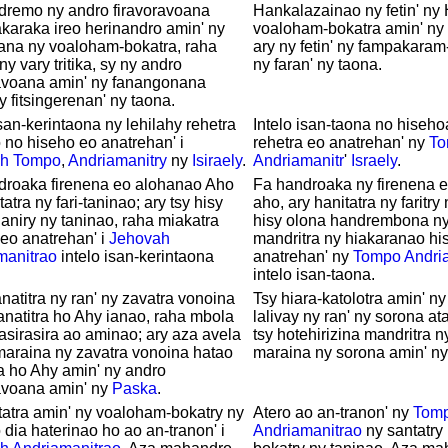
dremo ny andro firavoravoana
Hankalazainao ny fetin' ny 
araka ireo herinandro amin' ny
voaloham-bokatra amin' ny f
ana ny voaloham-bokatra, raha
ary ny fetin' ny fampakaram
ny vary tritika, sy ny andro
ny faran' ny taona.
ravoana amin' ny fanangonana
y fitsingerenan' ny taona.
isan-kerintaona ny lehilahy rehetra
Intelo isan-taona no hiseho
no hiseho eo anatrehan' i
rehetra eo anatrehan' ny
To
h
Tompo
,
Andriamanitry
ny
Isiraely
.
Andriamanitr
'
Israely
.
droaka firenena eo alohanao Aho
Fa handroaka ny firenena 
atra ny fari-taninao; ary tsy hisy
aho, ary hanitatra ny faritry
aniry ny taninao, raha miakatra
hisy olona handrembona ny
eo anatrehan' i
Jehovah
mandritra ny hiakaranao hi
manitrao
intelo isan-kerintaona
anatrehan' ny
Tompo
Andri
intelo isan-taona.
atitra ny ran' ny zavatra vonoina
Tsy hiara-katolotra amin' n
anatitra ho Ahy ianao, raha mbola
lalivay ny ran' ny sorona at
sirasira ao aminao; ary aza avela
tsy hotehirizina mandritra ny
maraina ny zavatra vonoina hatao
maraina ny sorona amin' ny 
ra ho Ahy amin' ny andro
avoana amin' ny
Paska
.
atra amin' ny voaloham-bokatry ny
Atero ao an-tranon' ny
Tom
 dia haterinao ho ao an-tranon' i
Andriamanitrao
ny santatry