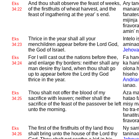
And thou shalt observe the feast of weeks,
Ary tan
Eks
of the firstfruits of wheat harvest, and the
manarak
34:22
feast of ingathering at the year' s end.
fanater
mijinja 
firavo
amin' n
Thrice in the year shall all your
Intelo 
Eks
menchildren appear before the
Lord
God,
aminao 
34:23
the
God of
Israel.
Jehova
For I will cast out the nations before thee,
Fa han
Eks
and enlarge thy borders: neither shall any
ka hanit
34:24
man desire thy land, when thou shalt go
olona h
up to appear before the
Lord thy
God
hiseho 
thrice in the year.
Andria
ianao.
Thou shalt not offer the blood of my
Aza man
Eks
sacrifice with leaven; neither shall the
hatao f
34:25
sacrifice of the feast of the passover be left
misy ma
unto the morning.
ho tra-
fanatit
firavor
The first of the firstfruits of thy land thou
Ny sant
Eks
shalt bring unto the house of the
Lord thy
taninao
34:26