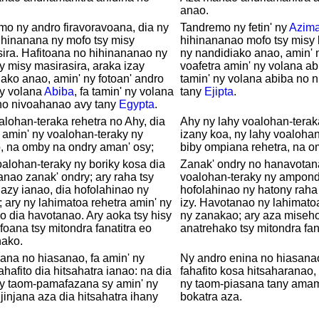
anao.
o ny andro firavoravoana, dia ny
Tandremo ny fetin' ny
Azim
ihinanana ny mofo tsy misy
hihinananao mofo tsy misy l
ira. Hafitoana no hihinananao ny
ny nandidiako anao, amin' 
y misy masirasira, araka izay
voafetra amin' ny volana abi
ako anao, amin' ny fotoan' andro
tamin' ny volana abiba no 
ny volana
Abiba
, fa tamin' ny volana
tany
Ejipta
.
o nivoahanao avy tany
Egypta
.
alohan-teraka rehetra no Ahy, dia
Ahy ny lahy voalohan-teraka
 amin' ny voalohan-teraky ny
izany koa, ny lahy voalohan
, na omby na ondry aman' osy;
biby ompiana rehetra, na o
oalohan-teraky ny boriky kosa dia
Zanak' ondry no hanavotan
nao zanak' ondry; ary raha tsy
voalohan-teraky ny ampond
azy ianao, dia hofolahinao ny
hofolahinao ny hatony raha
 ary ny lahimatoa rehetra amin' ny
izy. Havotanao ny lahimatoa
 dia havotanao. Ary aoka tsy hisy
ny zanakao; ary aza miseh
foana tsy mitondra fanatitra eo
anatrehako tsy mitondra fan
hako.
na no hiasanao, fa amin' ny
Ny andro enina no hiasanao
ahafito dia hitsahatra ianao: na dia
fahafito kosa hitsaharanao,
ny taom-pamafazana sy amin' ny
ny taom-piasana tany ama
jinjana aza dia hitsahatra ihany
bokatra aza.