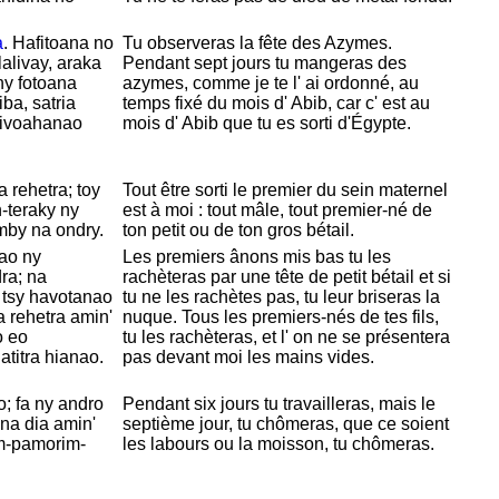
a
. Hafitoana no
Tu observeras la fête des
Azymes.
alivay, araka
Pendant sept jours tu mangeras des
ny fotoana
azymes, comme je te l' ai ordonné, au
ba, satria
temps fixé du mois d'
Abib, car c' est au
nivoahanao
mois d'
Abib que tu es sorti d'
Égypte.
 rehetra; toy
Tout être sorti le premier du sein maternel
-teraky ny
est à moi : tout mâle, tout premier-né de
mby na ondry.
ton petit ou de ton gros bétail.
ao ny
Les premiers ânons mis bas tu les
ra; na
rachèteras par une tête de petit bétail et si
 tsy havotanao
tu ne les rachètes pas, tu leur briseras la
 rehetra amin'
nuque. Tous les premiers-nés de tes fils,
o eo
tu les rachèteras, et l' on ne se présentera
atitra hianao.
pas devant moi les mains vides.
; fa ny andro
Pendant six jours tu travailleras, mais le
 na dia amin'
septième jour, tu chômeras, que ce soient
m-pamorim-
les labours ou la moisson, tu chômeras.