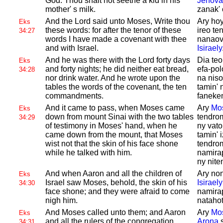
God. Thou shalt not seethe a kid in his
Jehova
mother' s milk.
zanak' 
And the
Lord said unto
Moses, Write thou
Ary ho
Eks
these words: for after the tenor of these
ireo ten
34:27
words I have made a covenant with thee
nanaov
and with
Israel.
Isiraely
And he was there with the
Lord forty days
Dia teo
Eks
and forty nights; he did neither eat bread,
efa-pol
34:28
nor drink water. And he wrote upon the
na niso
tables the words of the covenant, the ten
tamin' 
commandments.
faneken
And it came to pass, when
Moses came
Ary
Mo
Eks
down from mount
Sinai with the two tables
tendro
34:29
of testimony in
Moses' hand, when he
ny vato
came down from the mount, that
Moses
tamin' 
wist not that the skin of his face shone
tendrom
while he talked with him.
namirap
ny nite
And when
Aaron and all the children of
Ary non
Eks
Israel saw
Moses, behold, the skin of his
Isiraely
34:30
face shone; and they were afraid to come
namirap
nigh him.
natahot
And
Moses called unto them; and
Aaron
Ary
Mo
Eks
and all the rulers of the congregation
Arona
s
34:31