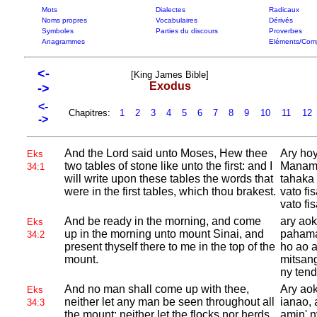
Mots
Dialectes
Radicaux
Noms propres
Vocabulaires
Dérivés
Symboles
Parties du discours
Proverbes
Anagrammes
Eléments/Com
<-
[King James Bible]
Exodus
->
<-
Chapitres:
1
2
3
4
5
6
7
8
9
10
11
12
->
And the
Lord said unto
Moses, Hew thee
Ary ho
Eks
two tables of stone like unto the first: and I
Manamb
34:1
will write upon these tables the words that
tahaka 
were in the first tables, which thou brakest.
vato fi
vato fi
And be ready in the morning, and come
ary ao
Eks
up in the morning unto mount
Sinai, and
pahama
34:2
present thyself there to me in the top of the
ho ao 
mount.
mitsan
ny tend
And no man shall come up with thee,
Ary aok
Eks
neither let any man be seen throughout all
ianao, 
34:3
the mount; neither let the flocks nor herds
amin' 