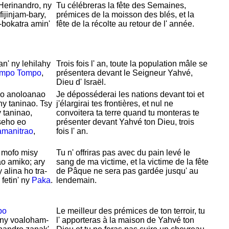
Herinandro, ny
Tu célébreras la fête des Semaines,
ijinjam-bary,
prémices de la moisson des blés, et la
-bokatra amin'
fête de la récolte au retour de l' année.
an' ny lehilahy
Trois fois l' an, toute la population mâle se
mpo
Tompo
,
présentera devant le Seigneur
Yahvé,
Dieu d'
Israël.
eo anoloanao
Je déposséderai les nations devant toi et
 ny taninao. Tsy
j'élargirai tes frontières, et nul ne
 taninao,
convoitera ta terre quand tu monteras te
seho eo
présenter devant
Yahvé
ton Dieu, trois
amanitrao
,
fois l' an.
y mofo misy
Tu n' offriras pas avec du pain levé le
ao amiko; ary
sang de ma victime, et la victime de la fête
 alina ho tra-
de
Pâque ne sera pas gardée jusqu' au
fetin' ny
Paka
.
lendemain.
po
Le meilleur des prémices de ton terroir, tu
 ny voaloham-
l' apporteras à la maison de
Yahvé
ton