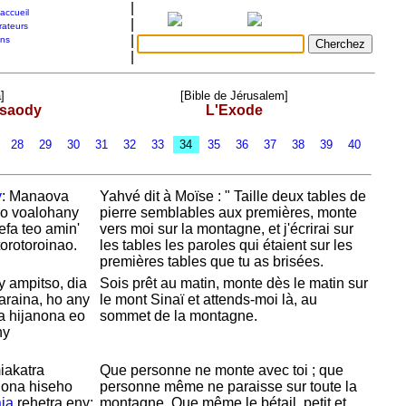
|
accueil
|
rateurs
|
ons
|
]
[Bible de Jérusalem]
ksaody
L'Exode
28
29
30
31
32
33
34
35
36
37
38
39
40
y
: Manaova
Yahvé dit à
Moïse : " Taille deux tables de
eo voalohany
pierre semblables aux premières, monte
efa teo amin'
vers moi sur la montagne, et j'écrirai sur
orotoroinao.
les tables les paroles qui étaient sur les
premières tables que tu as brisées.
 ampitso, dia
Sois prêt au matin, monte dès le matin sur
araina, ho any
le mont
Sinaï et attends-moi là, au
a hijanona eo
sommet de la montagne.
ny
iakatra
Que personne ne monte avec toi ; que
lona hiseho
personne même ne paraisse sur toute la
ia
rehetra eny;
montagne. Que même le bétail, petit et