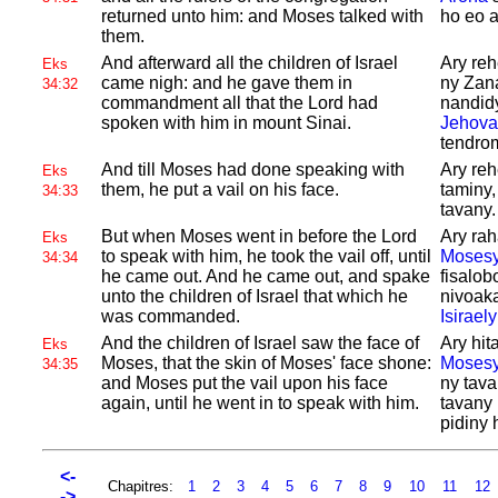
returned unto him: and
Moses talked with
ho eo 
them.
And afterward all the children of
Israel
Ary reh
Eks
came nigh: and he gave them in
ny Zan
34:32
commandment all that the
Lord had
nandidy
spoken with him in mount
Sinai.
Jehova
tendro
And till
Moses had done speaking with
Ary reh
Eks
them, he put a vail on his face.
taminy,
34:33
tavany.
But when
Moses went in before the
Lord
Ary rah
Eks
to speak with him, he took the vail off, until
Moses
34:34
he came out. And he came out, and spake
fisalob
unto the children of
Israel that which he
nivoaka
was commanded.
Isiraely
And the children of
Israel saw the face of
Ary hit
Eks
Moses, that the skin of
Moses' face shone:
Moses
34:35
and
Moses put the vail upon his face
ny tava
again, until he went in to speak with him.
tavany 
pidiny 
<-
Chapitres:
1
2
3
4
5
6
7
8
9
10
11
12
->