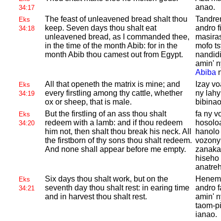
anao.
34:17
The feast of unleavened bread shalt thou
Tandrem
Eks
keep. Seven days thou shalt eat
andro f
34:18
unleavened bread, as I commanded thee,
masiras
in the time of the month
Abib: for in the
mofo ts
month
Abib thou camest out from
Egypt.
nandidi
amin' 
Abiba
n
All that openeth the matrix is mine; and
Izay vo
Eks
every firstling among thy cattle, whether
ny lahy
34:19
ox or sheep, that is male.
bibinao
But the firstling of an ass thou shalt
fa ny v
Eks
redeem with a lamb: and if thou redeem
hosoloa
34:20
him not, then shalt thou break his neck. All
hanolo 
the firstborn of thy sons thou shalt redeem.
vozony;
And none shall appear before me empty.
zanakao
hiseho 
anatre
Six days thou shalt work, but on the
Henema
Eks
seventh day thou shalt rest: in earing time
andro f
34:21
and in harvest thou shalt rest.
amin' 
taom-pi
ianao.