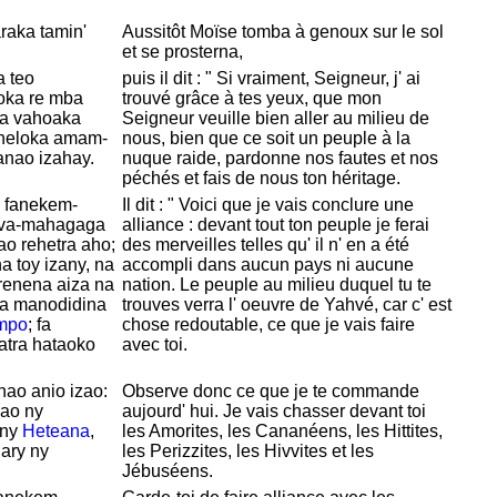
araka tamin'
Aussitôt
Moïse tomba à genoux sur le sol
et se prosterna,
a teo
puis il dit : " Si vraiment, Seigneur, j' ai
aoka re mba
trouvé grâce à tes yeux, que mon
 fa vahoaka
Seigneur veuille bien aller au milieu de
 heloka amam-
nous, bien que ce soit un peuple à la
anao izahay.
nuque raide, pardonne nos fautes et nos
péchés et fais de nous ton héritage.
o fanekem-
Il dit : " Voici que je vais conclure une
ava-mahagaga
alliance : devant tout ton peuple je ferai
o rehetra aho;
des merveilles telles qu' il n' en a été
a toy izany, na
accompli dans aucun pays ni aucune
irenena aiza na
nation. Le peuple au milieu duquel tu te
ka manodidina
trouves verra l' oeuvre de
Yahvé, car c' est
mpo
; fa
chose redoutable, ce que je vais faire
atra hataoko
avec toi.
ao anio izao:
Observe donc ce que je te commande
nao ny
aujourd' hui. Je vais chasser devant toi
 ny
Heteana
,
les
Amorites, les
Cananéens, les
Hittites,
ary ny
les
Perizzites, les
Hivvites et les
Jébuséens.