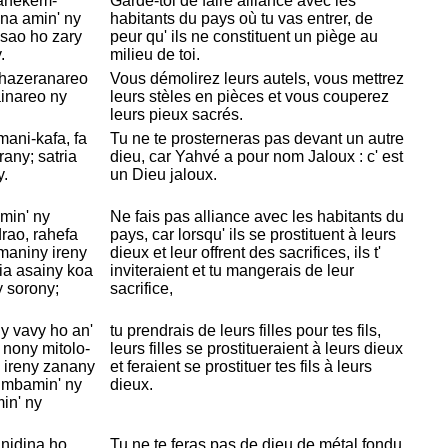
anekem-
Garde-toi de faire alliance avec les
na amin' ny
habitants du pays où tu vas entrer, de
 sao ho zary
peur qu' ils ne constituent un piège au
.
milieu de toi.
 hazeranareo
Vous démolirez leurs autels, vous mettrez
inareo ny
leurs stèles en pièces et vous couperez
leurs pieux sacrés.
ani-kafa, fa
Tu ne te prosterneras pas devant un autre
any; satria
dieu, car
Yahvé a pour nom Jaloux : c' est
y.
un
Dieu jaloux.
min' ny
Ne fais pas alliance avec les habitants du
rao, rahefa
pays, car lorsqu' ils se prostituent à leurs
maniny ireny
dieux et leur offrent des sacrifices, ils t'
ia asainy koa
inviteraient et tu mangerais de leur
y sorony;
sacrifice,
y vavy ho an'
tu prendrais de leurs filles pour tes fils,
 nony mitolo-
leurs filles se prostitueraient à leurs dieux
 ireny zanany
et feraient se prostituer tes fils à leurs
y mbamin' ny
dieux.
in' ny
nidina ho
Tu ne te feras pas de dieu de métal fondu.