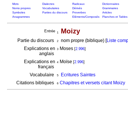
Mots
Dialectes
Radicaux
Dictionnaires
Noms propres
Vocabulaires
Dérivés
Grammaires
Symboles
Parties du discours
Proverbes
Articles
Anagrammes
Eléments/Composés
Planches et Tables
Moizy
Entrée
1
Partie du discours
nom propre (biblique) [
Liste comp
2
Explications en
Moses
[
2.996
]
3
anglais
Explications en
Moïse
[
2.996
]
4
français
Vocabulaire
Ecritures Saintes
5
Citations bibliques
Chapitres et versets citant Moizy
6