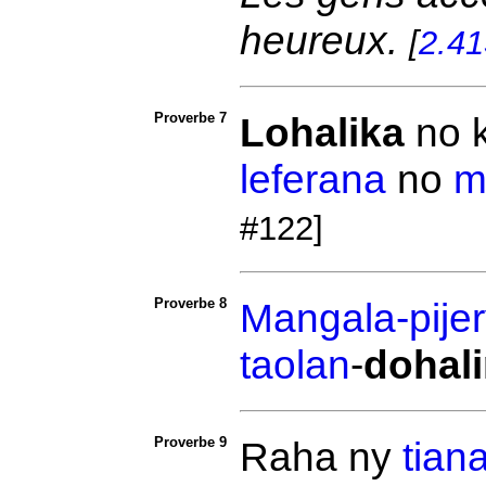
heureux.
[
2.41
Proverbe 7
Lohalika
no
leferana
no
m
#122]
Proverbe 8
Mangala-pijer
taolan
-
dohal
Proverbe 9
Raha ny
tian