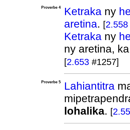
Proverbe 4
Ketraka
ny
he
aretina
.
[
2.558
Ketraka
ny
he
ny aretina, ka
[
2.653
#1257]
Proverbe 5
Lahiantitra
ma
mipetrapendr
lohalika
.
[
2.5