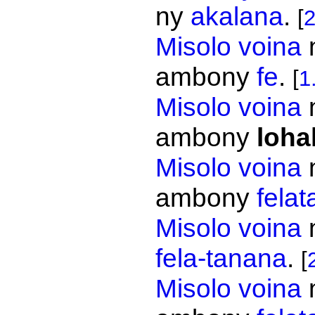
ny
akalana
.
[
2
Misolo
voina
ambony
fe
.
[
1
Misolo
voina
ambony
loha
Misolo
voina
ambony
fela
Misolo
voina
fela-tanana
.
[
Misolo
voina