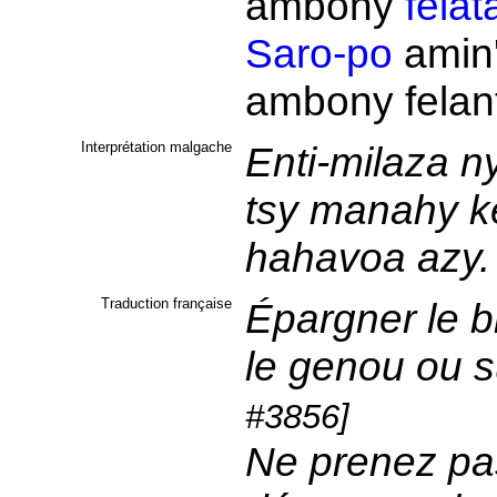
ambony
fela
Saro-po
amin
ambony
fela
Interprétation malgache
Enti-milaza 
tsy manahy ke
hahavoa azy
Traduction française
Épargner le bi
le genou ou s
#3856]
Ne prenez pas