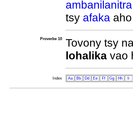
ambanilanitra
tsy
afaka
aho
Proverbe 10
Tovony tsy n
lohalika
vao 
Index
Aa
Bb
Dd
Ee
Ff
Gg
Hh
Ii