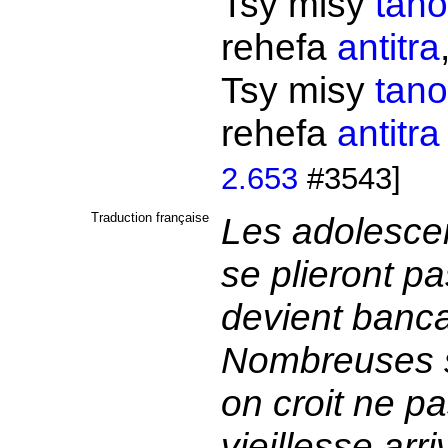
Tsy misy
tano
rehefa
antitra
Tsy misy
tano
rehefa
antitra
2.653
#3543]
Traduction française
Les adolescent
se plieront p
devient banca
Nombreuses s
on croit ne pa
vieillesse arr