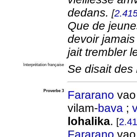
dedans.
[
2.41
Que de jeune
devoir jamais 
jait trembler 
Interprétation française
Se disait des
Proverbe 3
Fararano
va
vilam-
bava
;
lohalika
.
[
2.4
Fararano
va