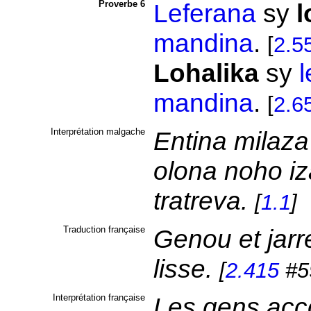
Proverbe 6
Leferana
sy
l
mandina
.
[
2.5
Lohalika
sy
l
mandina
.
[
2.6
Interprétation malgache
Entina milaza 
olona noho iz
tratreva.
[
1.1
]
Traduction française
Genou et jarret
lisse.
[
2.415
#5
Interprétation française
Les gens acc