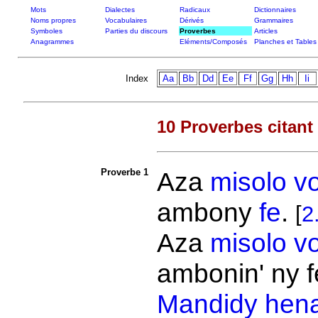
Mots
Dialectes
Radicaux
Dictionnaires
Noms propres
Vocabulaires
Dérivés
Grammaires
Symboles
Parties du discours
Proverbes
Articles
Anagrammes
Eléments/Composés
Planches et Tables
Index
Aa
Bb
Dd
Ee
Ff
Gg
Hh
Ii
10 Proverbes citant
Proverbe 1
Aza
misolo
v
ambony
fe
.
[
2
Aza
misolo
v
ambonin' ny f
Mandidy
hen