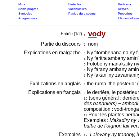
Mots
Dialectes
Radicaux
Noms propres
Vocabulaires
Dérivés
Symboles
Parties du discours
Proverbes
Anagrammes
Eléments/Com
vo
dy
Entrée (1/2)
1
Partie du discours
nom
2
Explications en malgache
Ny fitombenana na ny f
3
Ny faritra ambany amin' 
4
Fotobeny manakaiky ny
5
Ny farany ambany amin' 
6
Ny fakan' ny zavamanir
7
Explications en anglais
the rump, the posterior
8
Explications en français
le derrière, le postérieu
9
(sens général : derrière
10
des bananiers) ~ ambodi-
composition : vodi-tronga
Pour les plantes herbacé
11
Exemples :
Makadiry ny 
bulbe de l'oignon fait ve
Exemples
Lalovany ny tranony, i
12