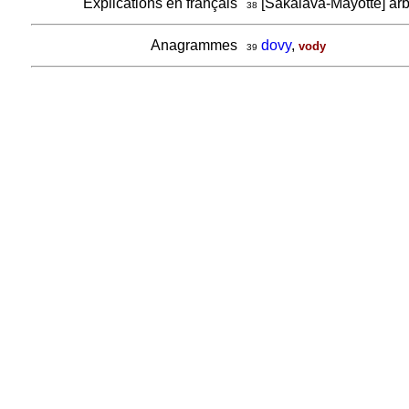
Explications en français
[Sakalava-Mayotte] arb
38
Anagrammes
dovy
,
vody
39