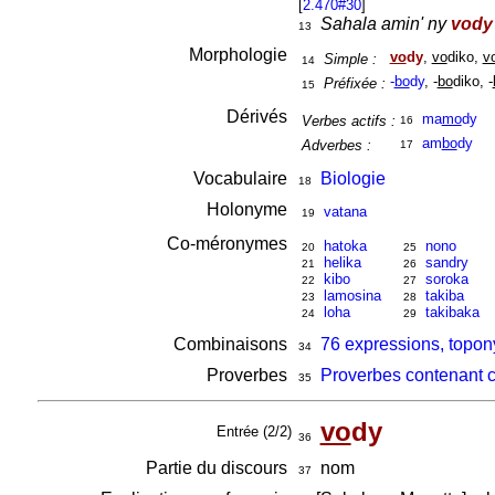
[
2.470#30
]
Sahala amin' ny
vody
13
Morphologie
vo
dy
,
vo
diko,
v
Simple :
14
-
bo
dy
, -
bo
diko, -
Préfixée :
15
Dérivés
ma
mo
dy
Verbes actifs :
16
am
bo
dy
Adverbes :
17
Vocabulaire
Biologie
18
Holonyme
vatana
19
Co-méronymes
hatoka
nono
20
25
helika
sandry
21
26
kibo
soroka
22
27
lamosina
takiba
23
28
loha
takibaka
24
29
Combinaisons
76 expressions, topon
34
Proverbes
Proverbes contenant 
35
vo
dy
Entrée (2/2)
36
Partie du discours
nom
37