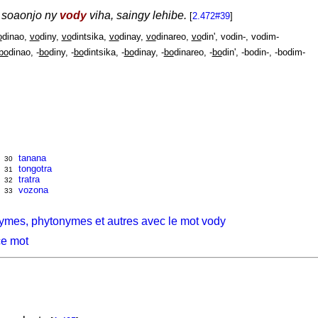
soaonjo ny
vody
viha, saingy lehibe.
[
2.472#39
]
o
dinao,
vo
diny,
vo
dintsika,
vo
dinay,
vo
dinareo,
vo
din', vodin-, vodim-
bo
dinao, -
bo
diny, -
bo
dintsika, -
bo
dinay, -
bo
dinareo, -
bo
din', -bodin-, -bodim-
tanana
30
tongotra
31
tratra
32
vozona
33
ymes, phytonymes et autres avec le mot vody
ce mot