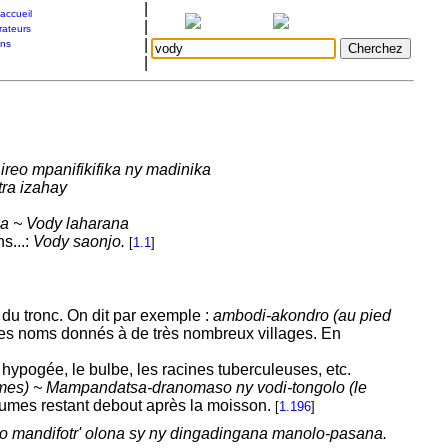
|
accueil
|
rateurs
|
ons
|
ireo mpanifikifika ny madinika
ra izahay
a ~ Vody laharana
s...:
Vody saonjo.
[
1.1
]
 du tronc. On dit par exemple :
ambodi-akondro (au pied
des noms donnés à de très nombreux villages. En
 hypogée, le bulbe, les racines tuberculeuses, etc.
ormes) ~ Mampandatsa-dranomaso ny vodi-tongolo (le
haumes restant debout après la moisson.
[
1.196
]
o mandifotr' olona sy ny dingadingana manolo-pasana.