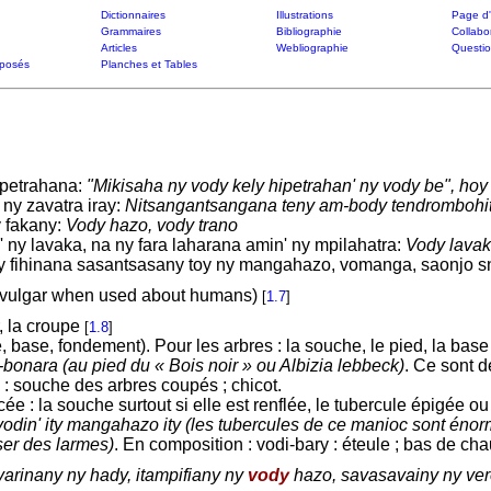
Dictionnaires
Illustrations
Page d'
Grammaires
Bibliographie
Collabo
Articles
Webliographie
Questi
posés
Planches et Tables
ipetrahana:
"Mikisaha ny vody kely hipetrahan' ny vody be", hoy 
ny zavatra iray:
Nitsangantsangana teny am-body tendrombohit
 fakany:
Vody hazo, vody trano
ny lavaka, na ny fara laharana amin' ny mpilahatra:
Vody lavak
y fihinana sasantsasany toy ny mangahazo, vomanga, saonjo sn
 (vulgar when used about humans)
[
1.7
]
r, la croupe
[
1.8
]
, base, fondement). Pour les arbres : la souche, le pied, la base
bonara (au pied du « Bois noir » ou Albizia lebbeck)
. Ce sont 
 : souche des arbres coupés ; chicot.
e : la souche surtout si elle est renflée, le tubercule épigée ou
vodin' ity mangahazo ity (les tubercules de ce manioc sont én
rser des larmes)
. En composition : vodi-bary : éteule ; bas de c
varinany ny hady, itampifiany ny
vody
hazo, savasavainy ny ver