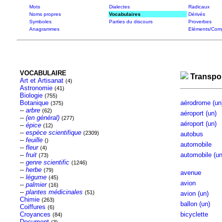
Mots
Dialectes
Radicaux
Noms propres
Vocabulaires
Dérivés
Symboles
Parties du discours
Proverbes
Anagrammes
Eléments/Com
VOCABULAIRE
Transpo
Art et Artisanat
(4)
Astronomie
(41)
Biologie
(755)
Botanique
aérodrome (un
(375)
--
arbre
(62)
aéroport (un)
--
(en général)
(277)
aéroport (un)
--
épice
(12)
--
espèce scientifique
(2309)
autobus
--
feuille
()
automobile
--
fleur
(4)
--
fruit
automobile (un
(73)
--
genre scientific
(1246)
--
herbe
(79)
avenue
--
légume
(45)
avion
--
palmier
(16)
--
plantes médicinales
(51)
avion (un)
Chimie
(263)
ballon (un)
Coiffures
(6)
Croyances
bicyclette
(84)
Document