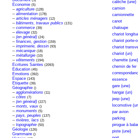
(3)
calèche (une)
Economie
(5)
camion
--
agriculture
(128)
--
alimentation
(178)
camionnette
--
articles ménagers
(12)
canot
--
bâtiments, travaux publics
(131)
--
commerce
chaloupe
(39)
--
élevage
(32)
chariot longitu
--
(en général)
(24)
chariot porte-o
--
finances, gestion
(159)
--
imprimerie, dessin
(93)
chariot transv
--
mécanique
(18)
chariot (un)
--
métallurgie
(10)
--
vêtements
charrette (une)
(194)
Ecritures Saintes
(2093)
chemin de fer 
Education
(45)
correspondan
Emotions
(392)
Espace
(143)
essence
Etiquette
(39)
gare (une)
Géographie
()
--
agglomérations
hangar (un)
(11)
--
côtes
(7)
jeep (une)
--
(en général)
(227)
locomotive (un
--
monts, vaux
()
--
monuments
(5)
par avion
--
pays, peuples
(137)
parking
--
rivières, lacs
(2)
--
topographie
pirogue à bala
(50)
Géologie
(126)
piste (une)
Grammaire
()
port