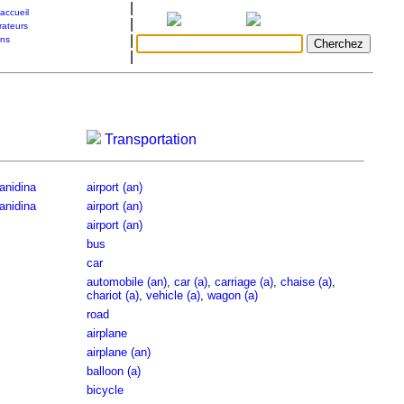
|
accueil
|
rateurs
|
ons
|
Transportation
anidina
airport (an)
anidina
airport (an)
airport (an)
bus
car
automobile (an)
,
car (a)
,
carriage (a)
,
chaise (a)
,
chariot (a)
,
vehicle (a)
,
wagon (a)
road
airplane
airplane (an)
balloon (a)
bicycle