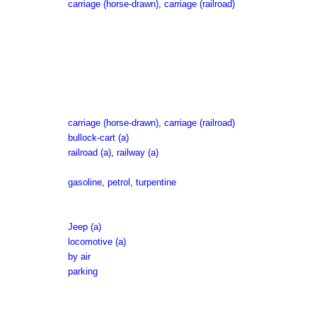
carriage (horse-drawn)
,
carriage (railroad)
carriage (horse-drawn)
,
carriage (railroad)
bullock-cart (a)
railroad (a)
,
railway (a)
gasoline
,
petrol
,
turpentine
Jeep (a)
locomotive (a)
by air
parking