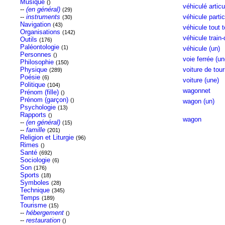
Musique
()
véhiculé articu
--
(en général)
(29)
--
instruments
véhicule partic
(30)
Navigation
(43)
véhicule tout t
Organisations
(142)
véhicule train
Outils
(176)
Paléontologie
(1)
véhicule (un)
Personnes
()
voie ferrée (un
Philosophie
(150)
Physique
voiture de tou
(289)
Poésie
(6)
voiture (une)
Politique
(104)
wagonnet
Prénom (fille)
()
Prénom (garçon)
()
wagon (un)
Psychologie
(13)
Rapports
()
wagon
--
(en général)
(15)
--
famille
(201)
Religion et Liturgie
(96)
Rimes
()
Santé
(692)
Sociologie
(6)
Son
(176)
Sports
(18)
Symboles
(28)
Technique
(345)
Temps
(189)
Tourisme
(15)
--
hébergement
()
--
restauration
()