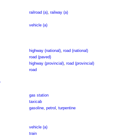
railroad (a)
,
railway (a)
vehicle (a)
highway (national)
,
road (national)
road (paved)
highway (provincial)
,
road (provincial)
road
y
gas station
taxicab
gasoline
,
petrol
,
turpentine
vehicle (a)
train