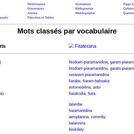
Dictionnaires
Illustrations
Page d'
Grammaires
Bibliographie
Collabo
Articles
Webliographie
Questi
posés
Planches et Tables
Mots classés par vocabulaire
rts
Fitaterana
)
fitodiam-piaramanidina
,
garam-piaram
fitodiam-piaramanidina
,
garam-piaram
seranam-piaramanidina
fiarabe
,
fiaram-bahoaka
aotomobilina
,
aoto
e)
fiarakodia
,
fiara
lalambe
fiaramanidina
aeroplanina
,
voromby
balaonina
bisikilety