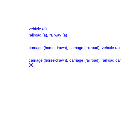
vehicle (a)
railroad (a)
,
railway (a)
carriage (horse-drawn)
,
carriage (railroad)
,
vehicle (a)
carriage (horse-drawn)
,
carriage (railroad)
,
railroad car
(a)