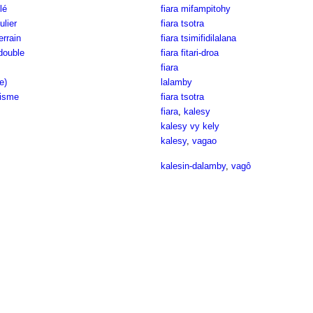
lé
fiara mifampitohy
ulier
fiara tsotra
errain
fiara tsimifidilalana
-double
fiara fitari-droa
fiara
e)
lalamby
risme
fiara tsotra
fiara
,
kalesy
kalesy vy kely
kalesy
,
vagao
kalesin-dalamby
,
vagô