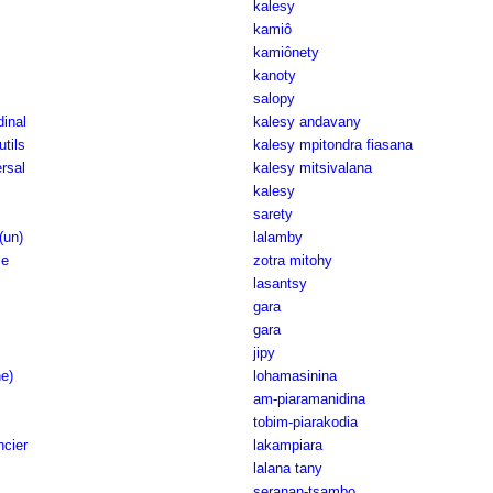
kalesy
kamiô
kamiônety
kanoty
salopy
dinal
kalesy andavany
utils
kalesy mpitondra fiasana
ersal
kalesy mitsivalana
kalesy
sarety
(un)
lalamby
ce
zotra mitohy
lasantsy
gara
gara
jipy
e)
lohamasinina
am-piaramanidina
tobim-piarakodia
ncier
lakampiara
lalana tany
seranan-tsambo