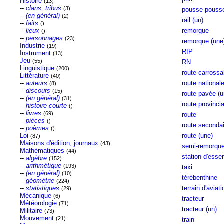
Histoire
(13)
--
clans, tribus
(3)
pousse-pouss
--
(en général)
(2)
rail (un)
--
faits
()
--
lieux
remorque
()
--
personnages
(23)
remorque (une
Industrie
(19)
RIP
Instrument
(13)
Jeu
(55)
RN
Linguistique
(200)
route carrossa
Littérature
(40)
--
auteurs
route national
(8)
--
discours
(15)
route pavée (u
--
(en général)
(31)
route provincia
--
histoire courte
()
--
livres
(69)
route
--
pièces
()
route secondai
--
poèmes
()
Loi
route (une)
(87)
Maisons d'édition, journaux
(43)
semi-remorqu
Mathématiques
(44)
station d'esse
--
algèbre
(152)
--
arithmétique
(193)
taxi
--
(en général)
(10)
térébenthine
--
géométrie
(224)
--
statistiques
terrain d'aviati
(29)
Mécanique
(6)
tracteur
Météorologie
(71)
tracteur (un)
Militaire
(73)
Mouvement
(21)
train