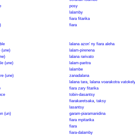
e
posy
lalamby
fiara fitarika
)
fiara
ble
lalana azon' ny fiara aleha
e (une)
lalam-pirenena
ne)
lalana rarivato
le (une)
lalam-paritra
lalambe
re (une)
zanadalana
lalana tara
,
lalana voarakotra vatokel
e
fiara zary fitarika
nce
tobin-dasantsy
fiarakaretsaka
,
taksy
lasantsy
on (un)
garam-piaramanidina
fiara mpitarika
fiara
fiara-dalamby