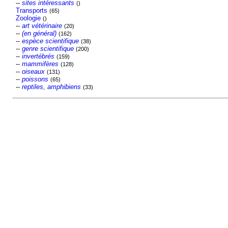
--
sites intéressants
()
Transports
(65)
Zoologie
()
--
art vétérinaire
(20)
--
(en général)
(162)
--
espèce scientifique
(38)
--
genre scientifique
(200)
--
invertébrés
(159)
--
mammifères
(128)
--
oiseaux
(131)
--
poissons
(65)
--
reptiles, amphibiens
(33)