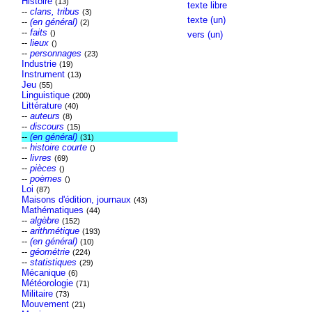
Histoire
(13)
texte libre
--
clans, tribus
(3)
texte (un)
--
(en général)
(2)
--
faits
()
vers (un)
--
lieux
()
--
personnages
(23)
Industrie
(19)
Instrument
(13)
Jeu
(55)
Linguistique
(200)
Littérature
(40)
--
auteurs
(8)
--
discours
(15)
--
(en général)
(31)
--
histoire courte
()
--
livres
(69)
--
pièces
()
--
poèmes
()
Loi
(87)
Maisons d'édition, journaux
(43)
Mathématiques
(44)
--
algèbre
(152)
--
arithmétique
(193)
--
(en général)
(10)
--
géométrie
(224)
--
statistiques
(29)
Mécanique
(6)
Météorologie
(71)
Militaire
(73)
Mouvement
(21)