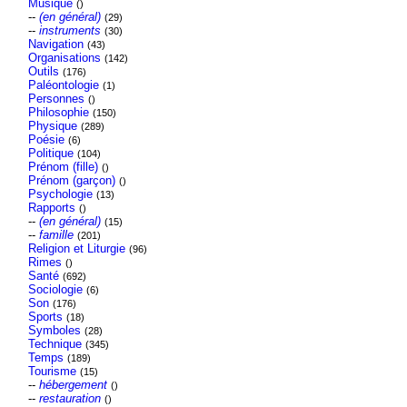
Musique
()
--
(en général)
(29)
--
instruments
(30)
Navigation
(43)
Organisations
(142)
Outils
(176)
Paléontologie
(1)
Personnes
()
Philosophie
(150)
Physique
(289)
Poésie
(6)
Politique
(104)
Prénom (fille)
()
Prénom (garçon)
()
Psychologie
(13)
Rapports
()
--
(en général)
(15)
--
famille
(201)
Religion et Liturgie
(96)
Rimes
()
Santé
(692)
Sociologie
(6)
Son
(176)
Sports
(18)
Symboles
(28)
Technique
(345)
Temps
(189)
Tourisme
(15)
--
hébergement
()
--
restauration
()