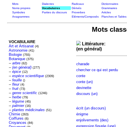
Mots
Dialectes
Radicaux
Dictionnaires
Noms propres
Vocabulaires
Dérivés
Grammaires
Symboles
Parties du discours
Proverbes
Articles
Anagrammes
Eléments/Composés
Planches et Tables
Mots class
VOCABULAIRE
Littérature:
Art et Artisanat
(4)
(en général)
Astronomie
(41)
Biologie
(755)
Botanique
(375)
--
arbre
(62)
charade
--
(en général)
(277)
chercher ce qui est perdu
--
épice
(12)
--
espèce scientifique
conte
(2309)
--
feuille
()
conte (un)
--
fleur
(4)
devinette
--
fruit
(73)
--
genre scientific
(1246)
discours (un)
--
herbe
(79)
--
légume
(45)
--
palmier
(16)
écrit (un discours)
--
plantes médicinales
(51)
Chimie
énigme
(263)
Coiffures
(6)
enjolivements (des)
Croyances
(84)
expression figurée (une)
Document