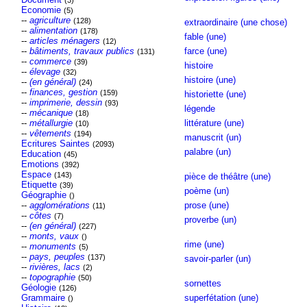
(3)
Economie
(5)
--
agriculture
(128)
extraordinaire (une chose)
--
alimentation
(178)
fable (une)
--
articles ménagers
(12)
--
bâtiments, travaux publics
farce (une)
(131)
--
commerce
(39)
histoire
--
élevage
(32)
histoire (une)
--
(en général)
(24)
--
finances, gestion
(159)
historiette (une)
--
imprimerie, dessin
(93)
légende
--
mécanique
(18)
--
métallurgie
littérature (une)
(10)
--
vêtements
(194)
manuscrit (un)
Ecritures Saintes
(2093)
palabre (un)
Education
(45)
Emotions
(392)
Espace
(143)
pièce de théâtre (une)
Etiquette
(39)
poème (un)
Géographie
()
--
agglomérations
prose (une)
(11)
--
côtes
(7)
proverbe (un)
--
(en général)
(227)
--
monts, vaux
()
rime (une)
--
monuments
(5)
--
pays, peuples
(137)
savoir-parler (un)
--
rivières, lacs
(2)
--
topographie
(50)
sornettes
Géologie
(126)
Grammaire
superfétation (une)
()