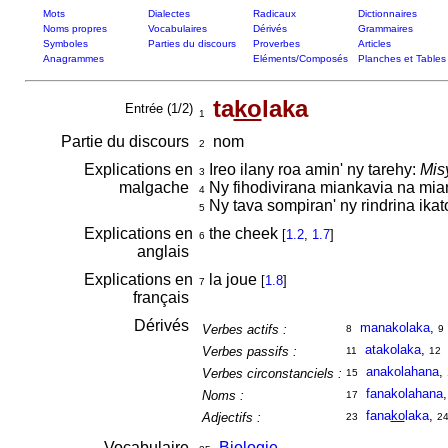
Mots
Dialectes
Radicaux
Dictionnaires
Noms propres
Vocabulaires
Dérivés
Grammaires
Symboles
Parties du discours
Proverbes
Articles
Anagrammes
Eléments/Composés
Planches et Tables
ta
ko
laka
Entrée (1/2)
1
Partie du discours
nom
2
Explications en
Ireo ilany roa amin' ny tarehy:
Mis
3
malgache
Ny fihodivirana miankavia na mi
4
Ny tava sompiran' ny rindrina ika
5
Explications en
the cheek
[
1.2
,
1.7
]
6
anglais
Explications en
la joue
[
1.8
]
7
français
Dérivés
manakolaka
,
Verbes actifs :
8
9
atakolaka
,
Verbes passifs :
11
12
anakolahana
,
Verbes circonstanciels :
15
fanakolahana
Noms :
17
fana
ko
laka
,
Adjectifs :
23
2
Vocabulaire
Biologie