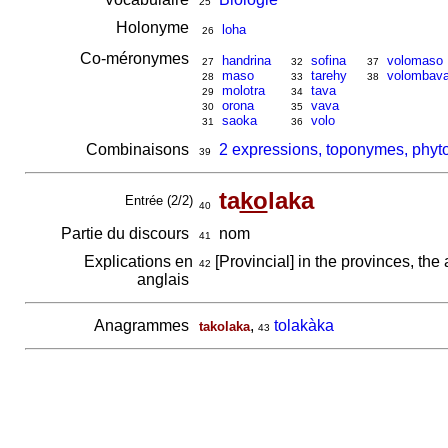
25
Holonyme
loha
26
Co-méronymes
handrina
sofina
volomaso
27
32
37
maso
tarehy
volombav
28
33
38
molotra
tava
29
34
orona
vava
30
35
saoka
volo
31
36
Combinaisons
2 expressions, toponymes, phyto
39
ta
ko
laka
Entrée (2/2)
40
Partie du discours
nom
41
Explications en
[Provincial] in the provinces, the 
42
anglais
Anagrammes
,
tolakàka
takolaka
43