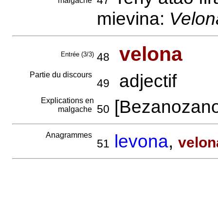
47
malgache
mievina:
Velon
velona
Entrée (3/3)
48
Partie du discours
adjectif
49
Explications en
[Bezanozano]
50
malgache
Anagrammes
levona
,
velon
51