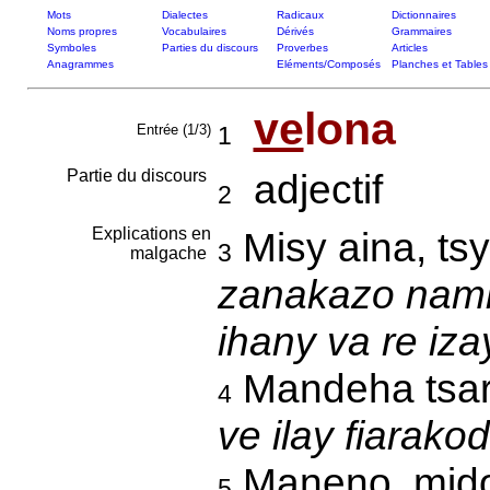
Mots
Dialectes
Radicaux
Dictionnaires
Noms propres
Vocabulaires
Dérivés
Grammaires
Symboles
Parties du discours
Proverbes
Articles
Anagrammes
Eléments/Composés
Planches et Tables
ve
lona
Entrée (1/3)
1
Partie du discours
adjectif
2
Explications en
Misy aina, ts
3
malgache
zanakazo namb
ihany va re iz
Mandeha tsar
4
ve ilay fiarako
Maneno, midob
5