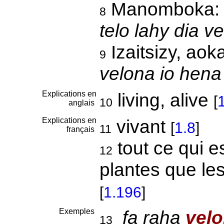
Manomboka
8
telo lahy dia v
Izaitsizy, aoka
9
velona io hena 
Explications en
living, alive
[
10
anglais
Explications en
vivant
[
1.8
]
11
français
tout ce qui es
12
plantes que le
[
1.196
]
Exemples
fa raha
vel
13