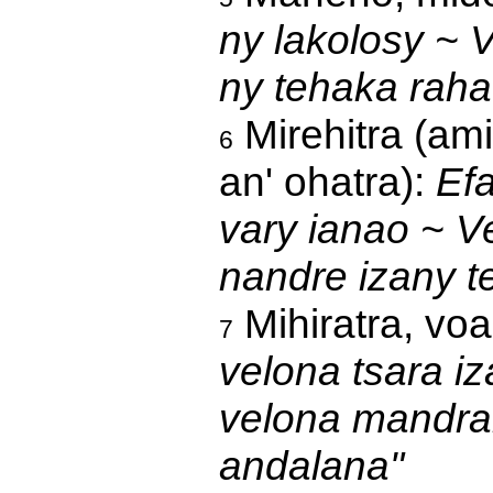
ny lakolosy ~
ny tehaka raha
Mirehitra (ami
6
an' ohatra):
Ef
vary ianao ~ V
nandre izany t
Mihiratra, vo
7
velona tsara iz
velona mandrak
andalana"