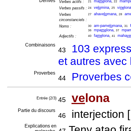
Dérivés
ma
me
lona
,
mampi
Verbes actifs :
21
22
ve
lo
mina
,
vi
ne
lon
Verbes passifs :
24
25
ahave
lo
mana
,
am
Verbes
27
28
circonstanciels :
am-pame
lo
mana
,
Noms :
30
31
mpa
me
lona
,
mpam
36
37
fa
me
lona
,
maha
ve
Adjectifs :
40
41
Combinaisons
103 express
43
et autres avec
Proverbes
Proverbes c
44
ve
lona
Entrée (2/3)
45
Partie du discours
interjection [
46
Explications en
Teny atao fir