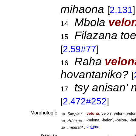
mihaona
[
2.131
]
Mbola
velo
14
Filazana toe
15
[
2.59#77
]
Raha
velon
16
hovantaniko?
[
tsy anisan' 
17
[
2.472#252
]
Morphologie
velona
, velon', velon-, velo
Simple :
18
-belona, -belon', -belon-, -b
Préfixée :
19
ve
lo
ma
Impératif :
20