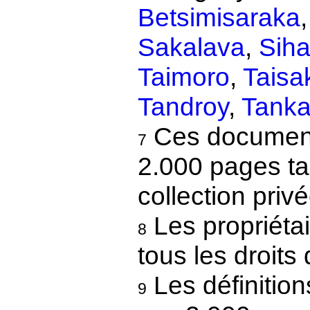
Betsimisaraka
Sakalava
,
Sih
Taimoro
,
Taisa
Tandroy
,
Tanka
Ces documents
7
2.000 pages ta
collection privé
Les propriétai
8
tous les droits 
Les définitio
9