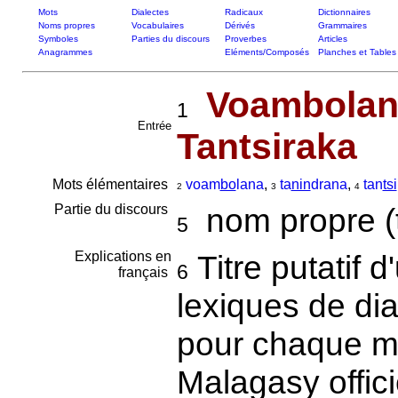
Mots
Dialectes
Radicaux
Dictionnaires
Noms propres
Vocabulaires
Dérivés
Grammaires
Symboles
Parties du discours
Proverbes
Articles
Anagrammes
Eléments/Composés
Planches et Tables
Voambolan
1
Entrée
Tantsiraka
Mots élémentaires
voam
bo
lana
,
ta
nin
drana
,
tan
tsi
2
3
4
Partie du discours
nom propre (tit
5
Explications en
Titre putatif d
6
français
lexiques de di
pour chaque mo
Malagasy offici