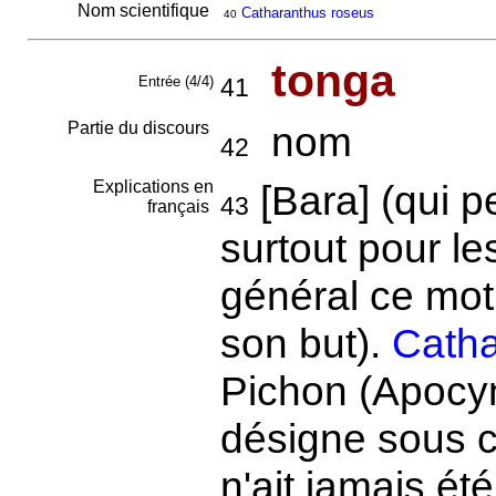
Nom scientifique
Catharanthus roseus
40
tonga
Entrée (4/4)
41
Partie du discours
nom
42
Explications en
[Bara] (qui pe
43
français
surtout pour l
général ce mot s
son but).
Catha
Pichon (Apocyn
désigne sous c
n'ait jamais é