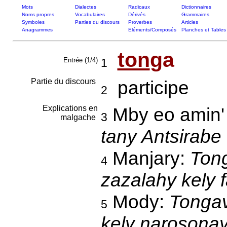
Mots
Dialectes
Radicaux
Dictionnaires
Noms propres
Vocabulaires
Dérivés
Grammaires
Symboles
Parties du discours
Proverbes
Articles
Anagrammes
Eléments/Composés
Planches et Tables
ton
ga
Entrée (1/4)
1
Partie du discours
participe
2
Explications en
Mby eo amin' 
3
malgache
tany Antsirabe 
Manjary:
Tong
4
zazalahy kely f
Mody:
Tongav
5
kely narosonay