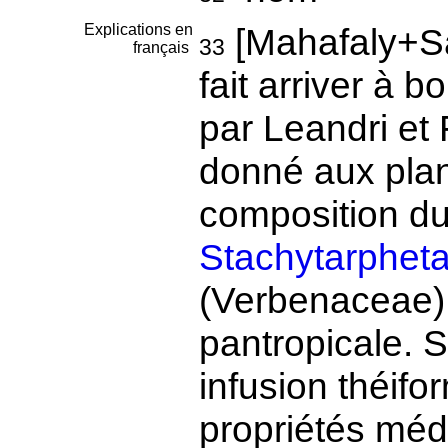
Explications en
[Mahafaly+Sa
33
français
fait arriver à b
par Leandri et
donné aux plan
composition du
Stachytarpheta
(Verbenaceae)
pantropicale. S
infusion théifo
propriétés méd