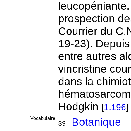
leucopéniante. 
prospection de
Courrier du C.
19-23). Depuis 
entre autres alc
vincristine cou
dans la chimio
hématosarcome
Hodgkin
[
1.196
]
Vocabulaire
Botanique
39