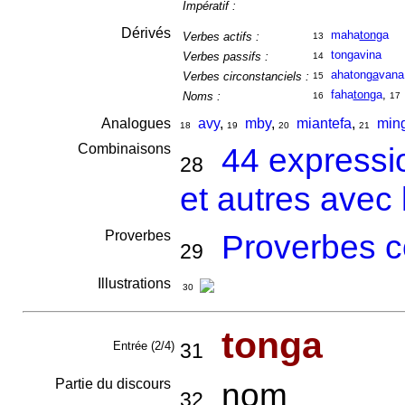
Impératif :
Dérivés
maha
ton
ga
Verbes actifs :
13
tongavina
Verbes passifs :
14
ahaton
ga
vana
Verbes circonstanciels :
15
faha
ton
ga
,
Noms :
16
17
Analogues
avy
,
mby
,
miantefa
,
min
18
19
20
21
Combinaisons
44 expressi
28
et autres avec
Proverbes
Proverbes c
29
Illustrations
30
tonga
Entrée (2/4)
31
Partie du discours
nom
32