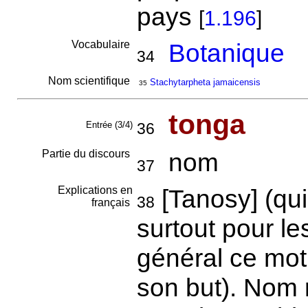
pays
[
1.196
]
Vocabulaire
Botanique
34
Nom scientifique
Stachytarpheta jamaicensis
35
tonga
Entrée (3/4)
36
Partie du discours
nom
37
Explications en
[Tanosy] (qui
38
français
surtout pour l
général ce mot s
son but). Nom 