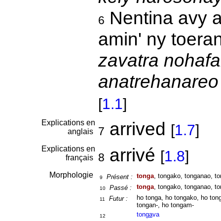
Nentina avy a
6
amin' ny toeran
zavatra nohafa
anatrehanareo 
[
1.1
]
Explications en
arrived
[
1.7
]
7
anglais
Explications en
arrivé
[
1.8
]
8
français
Morphologie
tonga
, tongako, tonganao, to
Présent :
9
tonga
, tongako, tonganao, to
Passé :
10
ho tonga, ho tongako, ho ton
Futur :
11
tongan-, ho tongam-
ton
ga
va
12