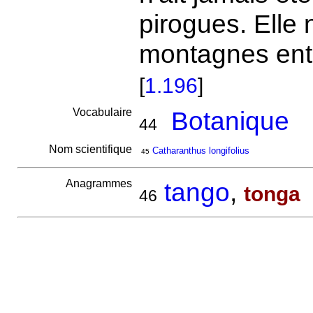
pirogues. Elle
montagnes entr
[
1.196
]
Vocabulaire
Botanique
44
Nom scientifique
Catharanthus longifolius
45
Anagrammes
tango
,
tonga
46