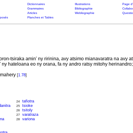
Dictionnaires
Illustrations
Page d'
Grammaires
Bibliographie
Collabo
Articles
Webliographie
Questi
posés
Planches et Tables
ron-tsiraka amin' ny ririnina, avy atsimo mianavaratra na avy 
 ny hateloana eo ny orana, fa ny andro ratsy mitohy herinandro;
a mahery
[
1.78
]
tafiotra
24
anitra
tsioke
25
tsitoly
26
varatraza
27
ina
variona
28
votra