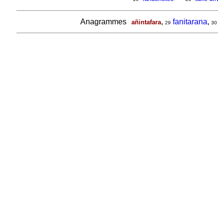
Anagrammes
,
fanitarana
,
añintafara
29
30