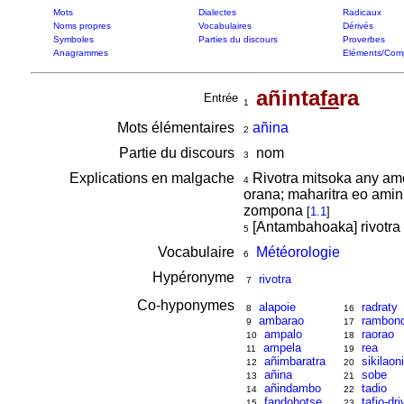
Mots
Dialectes
Radicaux
Noms propres
Vocabulaires
Dérivés
Symboles
Parties du discours
Proverbes
Anagrammes
Eléments/Com
añinta
fa
ra
Entrée
1
Mots élémentaires
añina
2
Partie du discours
nom
3
Explications en malgache
Rivotra mitsoka any amo
4
orana; maharitra eo amin'
zompona
[
1.1
]
[Antambahoaka] rivotr
5
Vocabulaire
Météorologie
6
Hypéronyme
rivotra
7
Co-hyponymes
alapoie
radraty
8
16
ambarao
rambond
9
17
ampalo
raorao
10
18
ampela
rea
11
19
añimbaratra
sikilaon
12
20
añina
sobe
13
21
añindambo
tadio
14
22
fandohotse
tafio-dri
15
23