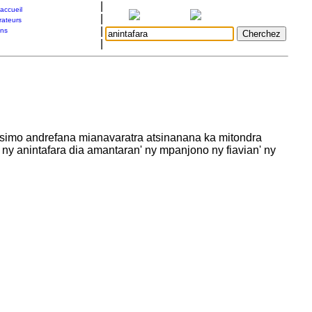
|
accueil
|
rateurs
|
ons
|
atsimo andrefana mianavaratra atsinanana ka mitondra
 ny anintafara dia amantaran' ny mpanjono ny fiavian' ny