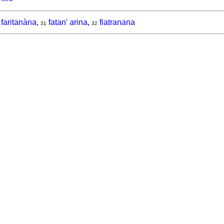
faritanàna
,
fatan' arina
,
fiatranana
31
32