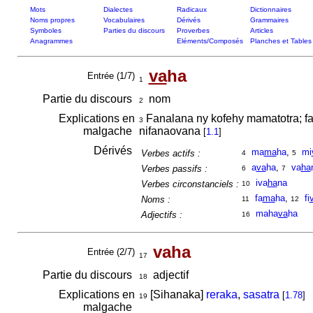
Mots
Dialectes
Radicaux
Dictionnaires
Noms propres
Vocabulaires
Dérivés
Grammaires
Symboles
Parties du discours
Proverbes
Articles
Anagrammes
Eléments/Composés
Planches et Tables
va
ha
Entrée (1/7)
1
Partie du discours
nom
2
Explications en
Fanalana ny kofehy mamatotra; f
3
malgache
nifanaovana
[
1.1
]
Dérivés
ma
ma
ha
,
mi
Verbes actifs :
4
5
a
va
ha
,
va
ha
Verbes passifs :
6
7
iva
ha
na
Verbes circonstanciels :
10
fa
ma
ha
,
fi
Noms :
11
12
maha
va
ha
Adjectifs :
16
vaha
Entrée (2/7)
17
Partie du discours
adjectif
18
Explications en
[Sihanaka]
reraka
,
sasatra
[
1.78
]
19
malgache