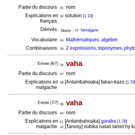
Partie du discours
nom
31
Explications en
solution
[
1.13
]
32
français
Dérivés
fama
ha
na
Noms :
33
Vocabulaire
Mathématiques: algèbre
34
Combinaisons
2 expressions, toponymes, phyt
35
vaha
Entrée (6/7)
36
Partie du discours
nom
37
Explications en
[Antambahoaka] fakan-kazo
[
1.78
38
malgache
vaha
Entrée (7/7)
39
Partie du discours
nom
40
Explications en
[Antambahoaka]
garaba
[
1.78
]
41
malgache
[Tanosy] sobika natao tamin'ny 
42