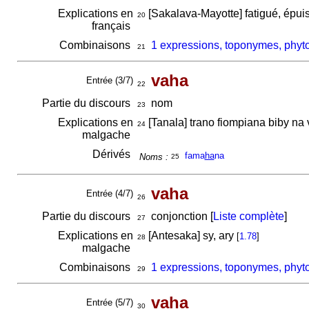
Explications en
[Sakalava-Mayotte] fatigué, épuisé
20
français
Combinaisons
1 expressions, toponymes, phyt
21
vaha
Entrée (3/7)
22
Partie du discours
nom
23
Explications en
[Tanala] trano fiompiana biby na
24
malgache
Dérivés
fama
ha
na
Noms :
25
vaha
Entrée (4/7)
26
Partie du discours
conjonction [
Liste complète
]
27
Explications en
[Antesaka] sy, ary
[
1.78
]
28
malgache
Combinaisons
1 expressions, toponymes, phyt
29
vaha
Entrée (5/7)
30