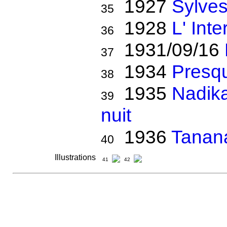
1927
Sylve
35
1928
L' Int
36
1931/09/16
37
1934
Presq
38
1935
Nadika
39
nuit
1936
Tanana
40
Illustrations
41
42