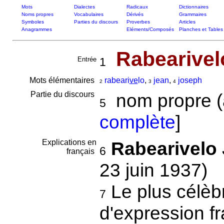
Mots
Dialectes
Radicaux
Dictionnaires
Noms propres
Vocabulaires
Dérivés
Grammaires
Symboles
Parties du discours
Proverbes
Articles
Anagrammes
Eléments/Composés
Planches et Tables
Rabearivel
Entrée
1
Mots élémentaires
rabeari
ve
lo
,
jean
,
joseph
2
3
4
Partie du discours
nom propre (
5
complète
]
Explications en
Rabearivelo
6
français
23 juin 1937)
Le plus célèb
7
d'expression fr