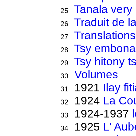
Tanala very
25
Traduit de la
26
Translations
27
Tsy embona
28
Tsy hitony t
29
Volumes
30
1921
Ilay f
31
1924
La Co
32
1924-1937
33
1925
L' Aub
34