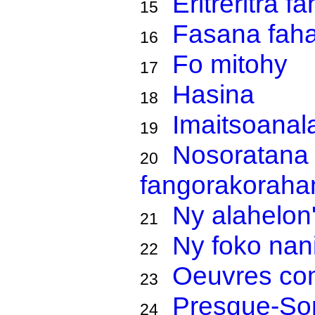
Eritreritra f
15
Fasana fah
16
Fo mitohy
17
Hasina
18
Imaitsoanal
19
Nosoratana 
20
fangorakoraha
Ny alahelon
21
Ny foko nan
22
Oeuvres co
23
Presque-Son
24