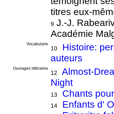
témoignent ses
titres eux-même
J.-J. Rabeariv
9
Académie Mal
Vocabulaire
Histoire: p
10
auteurs
Ouvrages littéraires
Almost-Drea
12
Night
Chants pou
13
Enfants d' 
14