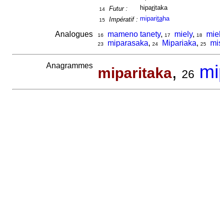
hipa
ri
taka
Futur :
14
mipari
ta
ha
Impératif :
15
Analogues
mameno tanety
,
miely
,
mie
16
17
18
miparasaka
,
Mipariaka
,
mi
23
24
25
Anagrammes
,
mi
miparitaka
26