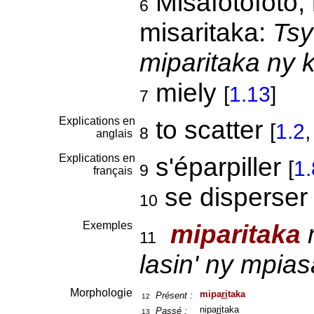
Misafotofoto, 
6
misaritaka:
Tsy
miparitaka ny 
miely
[
1.13
]
7
Explications en
to scatter
[
1.2
8
anglais
Explications en
s'éparpiller
[
1.
9
français
se disperse
10
Exemples
miparitaka
m
11
lasin' ny mpias
Morphologie
mipa
ri
taka
Présent :
12
nipa
ri
taka
Passé :
13