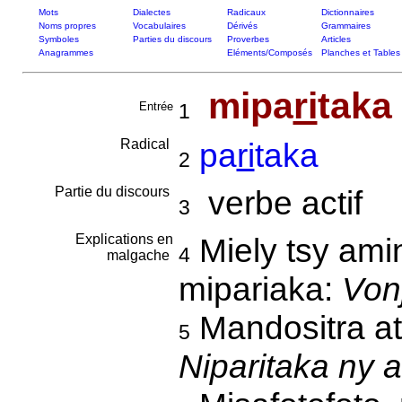
Mots
Dialectes
Radicaux
Dictionnaires
Noms propres
Vocabulaires
Dérivés
Grammaires
Symboles
Parties du discours
Proverbes
Articles
Anagrammes
Eléments/Composés
Planches et Tables
mipa
ri
taka
Entrée
1
Radical
pa
ri
taka
2
Partie du discours
verbe actif
3
Explications en
Miely tsy amin
4
malgache
mipariaka:
Von
Mandositra ats
5
Niparitaka ny 