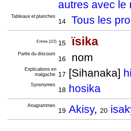
autres avec le 
Tableaux et planches
Tous les pr
14
ïsika
Entrée (2/2)
15
Partie du discours
nom
16
Explications en
[Sihanaka]
h
17
malgache
Synonymes
hosika
18
Anagrammes
Akisy
,
isak
19
20