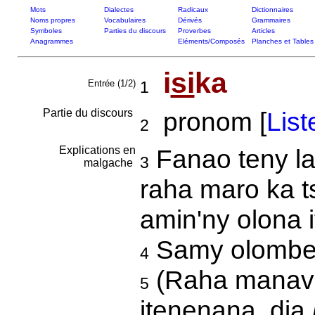
Mots
Dialectes
Radicaux
Dictionnaires
Noms propres
Vocabulaires
Dérivés
Grammaires
Symboles
Parties du discours
Proverbes
Articles
Anagrammes
Eléments/Composés
Planches et Tables
i
si
ka
Entrée (1/2)
1
Partie du discours
pronom [
List
2
Explications en
Fanao teny la
3
malgache
raha maro ka 
amin'ny olona 
Samy olombelo
4
(Raha manava
5
itenenana, dia