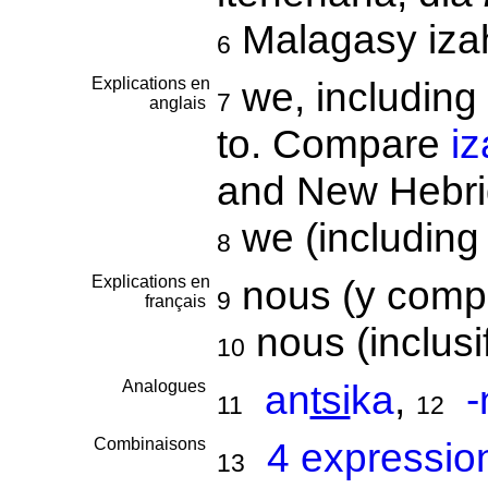
Malagasy izah
6
Explications en
we, including
7
anglais
to. Compare
i
and New Hebr
we (including
8
Explications en
nous (y compr
9
français
nous (inclusi
10
Analogues
an
tsi
ka
,
-
11
12
Combinaisons
4 expressio
13