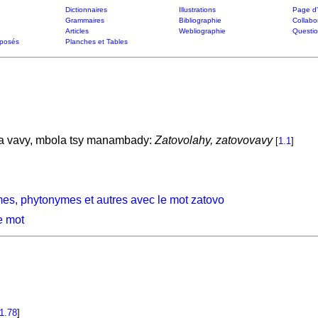
Dictionnaires
Illustrations
Page d'
Grammaires
Bibliographie
Collabo
Articles
Webliographie
Questi
posés
Planches et Tables
na vavy, mbola tsy manambady:
Zatovolahy, zatovovavy
[
1.1
]
es, phytonymes et autres avec le mot zatovo
e mot
1.78
]