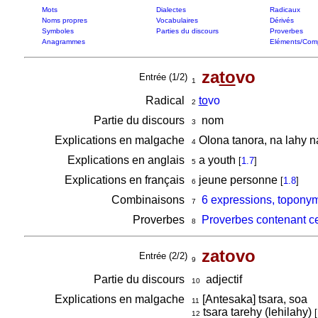
Mots
Dialectes
Radicaux
Noms propres
Vocabulaires
Dérivés
Symboles
Parties du discours
Proverbes
Anagrammes
Eléments/Com
za
to
vo
Entrée (1/2)
1
Radical
to
vo
2
Partie du discours
nom
3
Explications en malgache
Olona tanora, na lahy 
4
Explications en anglais
a youth
[
1.7
]
5
Explications en français
jeune personne
[
1.8
]
6
Combinaisons
6 expressions, toponym
7
Proverbes
Proverbes contenant c
8
zatovo
Entrée (2/2)
9
Partie du discours
adjectif
10
Explications en malgache
[Antesaka] tsara, soa
11
tsara tarehy (lehilahy)
[
12