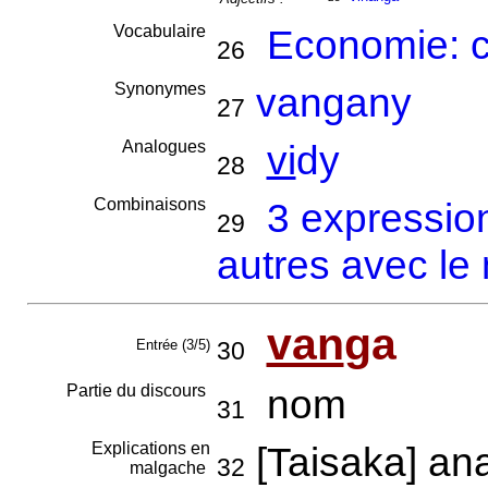
Vocabulaire
Economie: 
26
Synonymes
vangany
27
Analogues
vi
dy
28
Combinaisons
3 expressio
29
autres avec le
van
ga
Entrée (3/5)
30
Partie du discours
nom
31
Explications en
[Taisaka] an
32
malgache