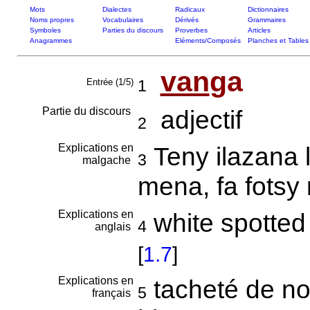
Mots
Dialectes
Radicaux
Dictionnaires
Noms propres
Vocabulaires
Dérivés
Grammaires
Symboles
Parties du discours
Proverbes
Articles
Anagrammes
Eléments/Composés
Planches et Tables
van
ga
Entrée (1/5)
1
Partie du discours
adjectif
2
Explications en
Teny ilazana 
3
malgache
mena, fa fotsy
Explications en
white spotted 
4
anglais
[
1.7
]
Explications en
tacheté de no
5
français