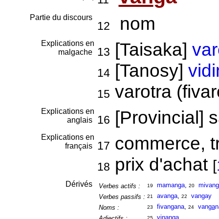
Partie du discours
nom
12
Explications en
[Taisaka]
var
13
malgache
[Tanosy]
vid
14
varotra (fiva
15
Explications en
[Provincial] 
16
anglais
Explications en
commerce, tr
17
français
prix d'achat
[
18
Dérivés
mamanga
,
mivang
Verbes actifs :
19
20
avanga
,
vangay
Verbes passifs :
21
22
fivangana
,
van
ga
n
Noms :
23
24
vinanga
Adjectifs :
25