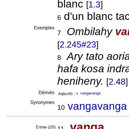
blanc
[
1.3
]
d'un blanc ta
6
Exemples
Ombilahy
va
7
[
2.245#23
]
Ary tato aori
8
hafa kosa ind
heniheny.
[
2.48
]
Dérivés
vangavanga
Adjectifs :
9
Synonymes
vangavanga
10
van
ga
Entrée (2/5)
11