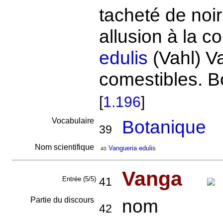
tacheté de noir
allusion à la c
edulis
(Vahl) Va
comestibles. B
[
1.196
]
Vocabulaire
Botanique
39
Nom scientifique
Vangueria edulis
40
Vanga
Entrée (5/5)
41
Partie du discours
nom
42