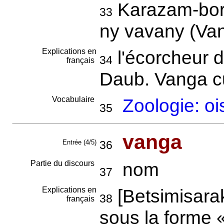
Karazam-bor
33
ny vavany (Van
Explications en
l'écorcheur 
34
français
Daub. Vanga cur
Vocabulaire
Zoologie: o
35
vanga
Entrée (4/5)
36
Partie du discours
nom
37
Explications en
[Betsimisara
38
français
sous la forme 