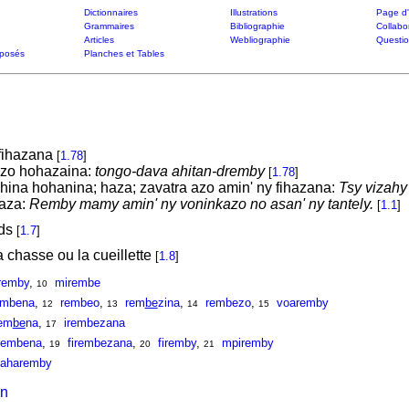
Dictionnaires
Illustrations
Page d'
Grammaires
Bibliographie
Collabo
Articles
Webliographie
Questi
posés
Planches et Tables
 fihazana
[
1.78
]
azo hohazaina:
tongo-dava ahitan-dremby
[
1.78
]
ina hohanina; haza; zavatra azo amin' ny fihazana:
Tsy vizahy 
haza:
Remby mamy amin' ny voninkazo no asan' ny tantely.
[
1.1
]
lds
[
1.7
]
a chasse ou la cueillette
[
1.8
]
remby
,
mirembe
10
embena
,
rembeo
,
rem
be
zina
,
rembezo
,
voaremby
12
13
14
15
rem
be
na
,
irembezana
17
irembena
,
firembezana
,
firemby
,
mpiremby
19
20
21
aharemby
on