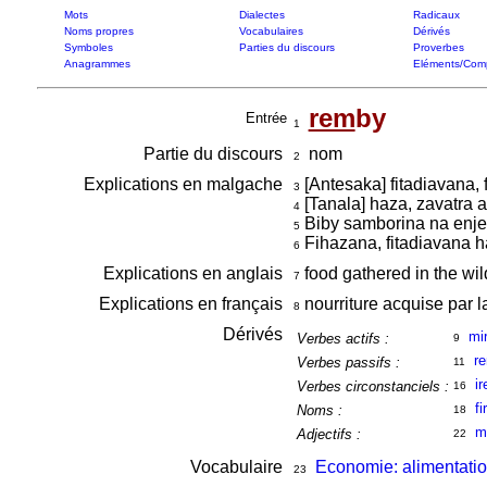
Mots
Dialectes
Radicaux
Noms propres
Vocabulaires
Dérivés
Symboles
Parties du discours
Proverbes
Anagrammes
Eléments/Com
rem
by
Entrée
1
Partie du discours
nom
2
Explications en malgache
[Antesaka] fitadiavana,
3
[Tanala] haza, zavatra 
4
Biby samborina na enjeh
5
Fihazana, fitadiavana 
6
Explications en anglais
food gathered in the wi
7
Explications en français
nourriture acquise par l
8
Dérivés
mi
Verbes actifs :
9
r
Verbes passifs :
11
i
Verbes circonstanciels :
16
f
Noms :
18
m
Adjectifs :
22
Vocabulaire
Economie: alimentati
23