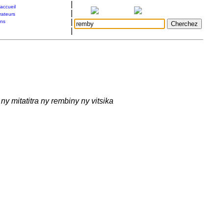
|
accueil
|
rateurs
|
ons
|
ny mitatitra ny rembiny ny vitsika