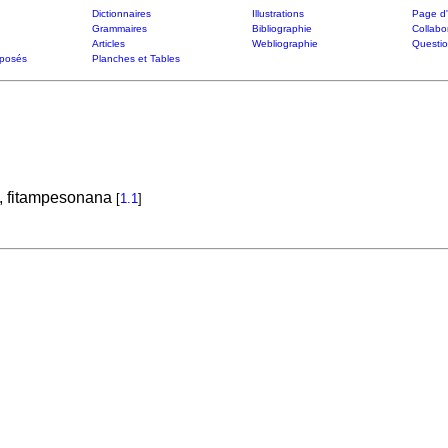
Dictionnaires
Illustrations
Page d'
Grammaires
Bibliographie
Collabo
Articles
Webliographie
Questi
posés
Planches et Tables
, fitampesonana
[
1.1
]