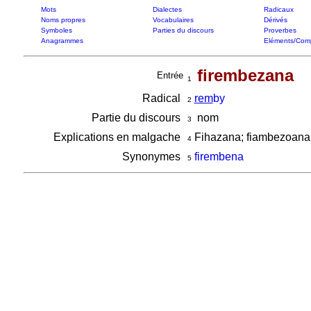
Mots
Dialectes
Radicaux
Noms propres
Vocabulaires
Dérivés
Symboles
Parties du discours
Proverbes
Anagrammes
Eléments/Com
firembezana
Entrée
1
Radical
rem
by
2
Partie du discours
nom
3
Explications en malgache
Fihazana; fiambezoana
4
Synonymes
firembena
5