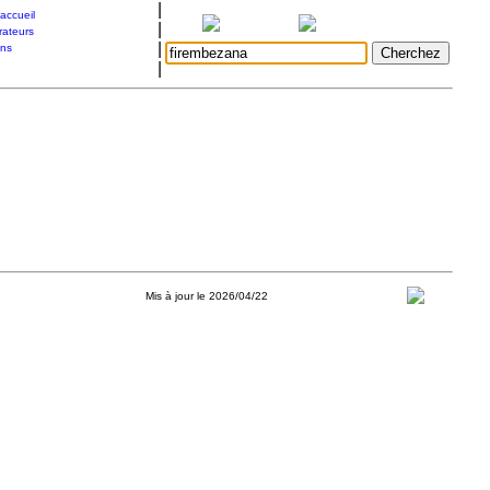
|
accueil
|
rateurs
|
ons
|
Mis à jour le 2026/04/22