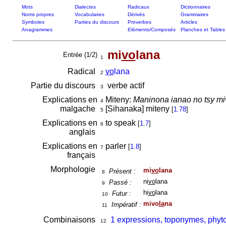
Mots
Dialectes
Radicaux
Dictionnaires
Noms propres
Vocabulaires
Dérivés
Grammaires
Symboles
Parties du discours
Proverbes
Articles
Anagrammes
Eléments/Composés
Planches et Tables
mi
vo
lana
Entrée (1/2)
1
Radical
vo
lana
2
Partie du discours
verbe actif
3
Explications en
Miteny:
Maninona ianao no tsy mi
4
malgache
[Sihanaka] miteny
[
1.78
]
5
Explications en
to speak
[
1.7
]
6
anglais
Explications en
parler
[
1.8
]
7
français
Morphologie
mi
vo
lana
Présent :
8
ni
vo
lana
Passé :
9
hi
vo
lana
Futur :
10
mivo
la
na
Impératif :
11
Combinaisons
1 expressions, toponymes, phyt
12