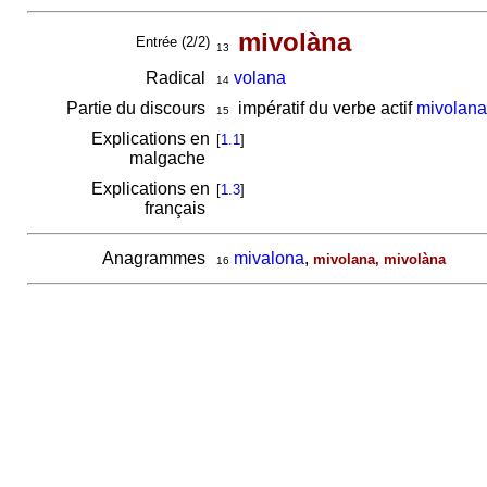
mivolàna
Entrée (2/2)
13
Radical
volana
14
Partie du discours
impératif du verbe actif
mivolana
15
Explications en
[
1.1
]
malgache
Explications en
[
1.3
]
français
Anagrammes
mivalona
,
mivolana, mivolàna
16