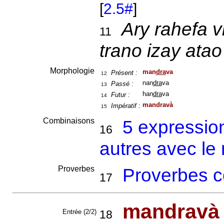
[
2.5#
]
Ary rahefa v
11
trano izay ata
Morphologie
man
dra
va
Présent :
12
nan
dra
va
Passé :
13
han
dra
va
Futur :
14
mandravà
Impératif :
15
Combinaisons
5 expressio
16
autres avec l
Proverbes
Proverbes c
17
mandravà
Entrée (2/2)
18