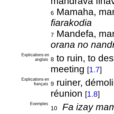
mandrava fiha
Mamaha, man
6
fiarakodia
Mandefa, man
7
orana no nandr
Explications en
to ruin, to des
8
anglais
meeting
[
1.7
]
Explications en
ruiner, démoli
9
français
réunion
[
1.8
]
Exemples
Fa izay mam
10