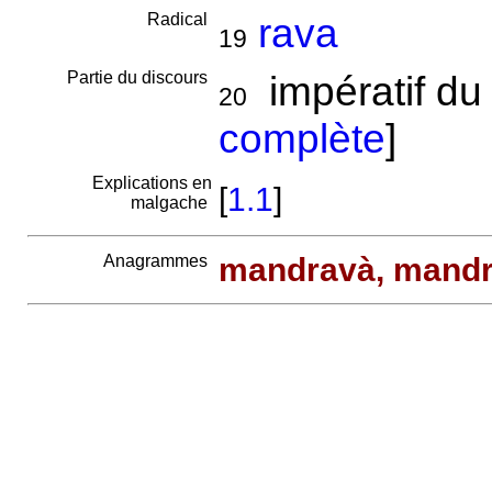
Radical
rava
19
Partie du discours
impératif du 
20
complète
]
Explications en
[
1.1
]
malgache
Anagrammes
mandravà, mand