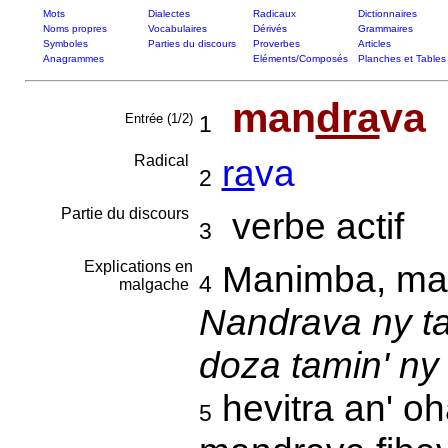
Mots
Dialectes
Radicaux
Dictionnaires
Noms propres
Vocabulaires
Dérivés
Grammaires
Symboles
Parties du discours
Proverbes
Articles
Anagrammes
Eléments/Composés
Planches et Tables
man
dra
va
Entrée (1/2)
1
Radical
ra
va
2
Partie du discours
verbe actif
3
Explications en
Manimba, ma
4
malgache
Nandrava ny ta
doza tamin' ny
hevitra an' o
5