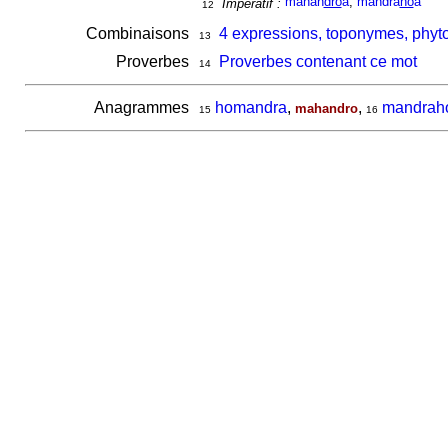
mahan
dro
a
,
mandra
ho
a
Impératif :
12
Combinaisons
4 expressions, toponymes, phyt
13
Proverbes
Proverbes contenant ce mot
14
Anagrammes
homandra
,
,
mandrah
mahandro
15
16