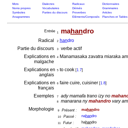
Mots
Dialectes
Radicaux
Dictionnaires
Noms propres
Vocabulaires
Dérivés
Grammaires
Symboles
Parties du discours
Proverbes
Articles
Anagrammes
Eléments/Composés
Planches et Tables
ma
han
dro
Entrée
1
Radical
han
dro
2
Partie du discours
verbe actif
3
Explications en
Manamasaka zavatra miaraka amin
4
malgache
Explications en
to cook
[
1.7
]
5
anglais
Explications en
faire cuire, cuisiner
[
1.8
]
6
français
Exemples
ady mamafa trano izy no
mahand
7
manarana ny
mahandro
vary ami
8
Morphologie
ma
han
dro
Présent :
9
na
han
dro
Passé :
10
ha
han
dro
Futur :
11