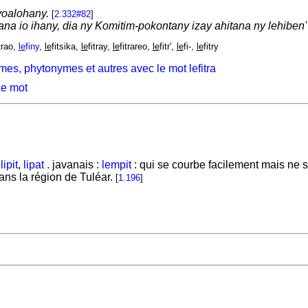
oalohany.
[
2.332#82
]
na io ihany, dia ny Komitim-pokontany izay ahitana ny lehiben' 
itrao,
le
finy
,
le
fitsika,
le
fitray,
le
fitrareo,
le
fitr',
le
fi-,
le
fitry
es, phytonymes et autres avec le mot lefitra
ce mot
:
lipit
,
lipat
. javanais :
lempit
: qui se courbe facilement mais ne 
ans la région de Tuléar.
[
1.196
]