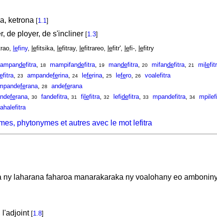
ina, ketrona
[
1.1
]
r, de ployer, de s'incliner
[
1.3
]
itrao,
le
finy
,
le
fitsika,
le
fitray,
le
fitrareo,
le
fitr',
le
fi-,
le
fitry
ampan
de
fitra
,
mampifan
de
fitra
,
man
de
fitra
,
mifan
de
fitra
,
mi
le
fit
18
19
20
21
le
fitra
,
ampande
fe
rina
,
le
fe
rina
,
le
fe
ro
,
voalefitra
23
24
25
26
mpande
fe
rana
,
ande
fe
rana
28
ande
fe
rana
,
fandefitra
,
fi
le
fitra
,
lefi
de
fitra
,
mpandefitra
,
mpilefi
30
31
32
33
34
ahalefitra
es, phytonymes et autres avec le mot lefitra
na ny laharana faharoa manarakaraka ny voalohany eo ambonin
 l'adjoint
[
1.8
]