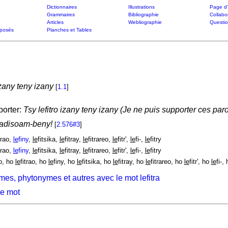
Dictionnaires
Illustrations
Page d'
Grammaires
Bibliographie
Collabo
Articles
Webliographie
Questi
posés
Planches et Tables
izany teny izany
[
1.1
]
porter:
Tsy lefitro izany teny izany (Je ne puis supporter ces par
adisoam-beny!
[
2.576#3
]
trao,
le
finy
,
le
fitsika,
le
fitray,
le
fitrareo,
le
fitr',
le
fi-,
le
fitry
trao,
le
finy
,
le
fitsika,
le
fitray,
le
fitrareo,
le
fitr',
le
fi-,
le
fitry
ro, ho
le
fitrao, ho
le
finy, ho
le
fitsika, ho
le
fitray, ho
le
fitrareo, ho
le
fitr', ho
le
fi-,
es, phytonymes et autres avec le mot lefitra
ce mot