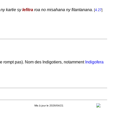
ny kartie sy
lefitra
roa no misahana ny fitantanana.
[
4.27
]
se rompt pas). Nom des Indigotiers, notamment
Indigofera
Mis à jour le 2026/04/21