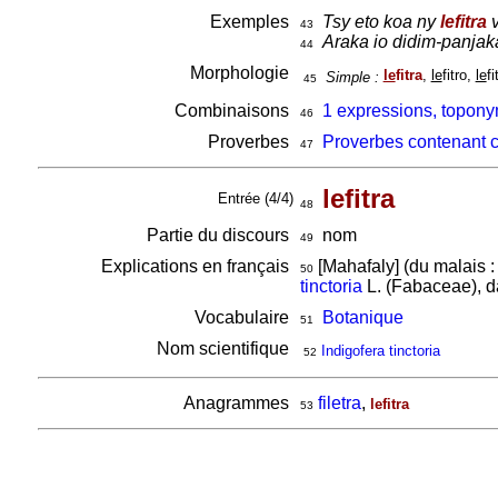
Exemples
Tsy eto koa ny
lefitra
v
43
Araka io didim-panjaka
44
Morphologie
le
fitra
,
le
fitro,
le
f
Simple :
45
Combinaisons
1 expressions, toponym
46
Proverbes
Proverbes contenant 
47
lefitra
Entrée (4/4)
48
Partie du discours
nom
49
Explications en français
[Mahafaly] (du malais 
50
tinctoria
L. (Fabaceae), d
Vocabulaire
Botanique
51
Nom scientifique
Indigofera tinctoria
52
Anagrammes
filetra
,
lefitra
53