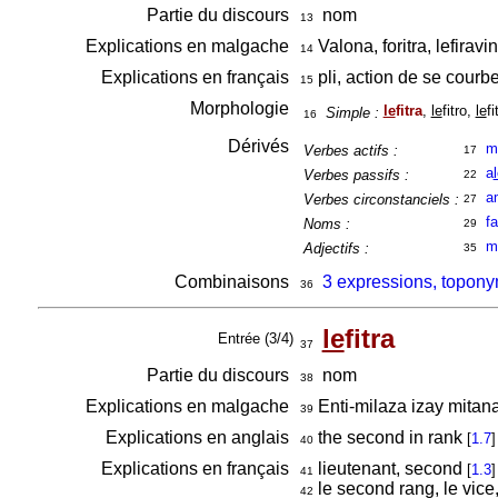
Partie du discours
nom
13
Explications en malgache
Valona, foritra, lefirav
14
Explications en français
pli, action de se courbe
15
Morphologie
le
fitra
,
le
fitro,
le
f
Simple :
16
Dérivés
m
Verbes actifs :
17
a
Verbes passifs :
22
a
Verbes circonstanciels :
27
f
Noms :
29
m
Adjectifs :
35
Combinaisons
3 expressions, toponym
36
le
fitra
Entrée (3/4)
37
Partie du discours
nom
38
Explications en malgache
Enti-milaza izay mita
39
Explications en anglais
the second in rank
[
1.7
]
40
Explications en français
lieutenant, second
[
1.3
]
41
le second rang, le vice,
42