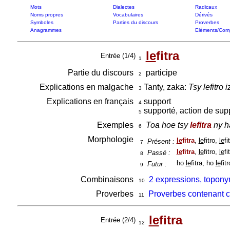
Mots
Dialectes
Radicaux
Noms propres
Vocabulaires
Dérivés
Symboles
Parties du discours
Proverbes
Anagrammes
Eléments/Com
le
fitra
Entrée (1/4)
1
Partie du discours
participe
2
Explications en malgache
Tanty, zaka:
Tsy lefitro 
3
Explications en français
support
4
supporté, action de sup
5
Exemples
Toa hoe tsy
lefitra
ny h
6
Morphologie
le
fitra
,
le
fitro,
le
fi
Présent :
7
le
fitra
,
le
fitro,
le
fi
Passé :
8
ho
le
fitra, ho
le
fit
Futur :
9
Combinaisons
2 expressions, toponym
10
Proverbes
Proverbes contenant 
11
le
fitra
Entrée (2/4)
12