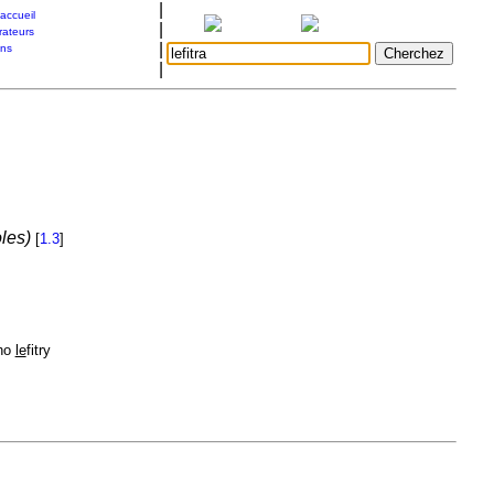
|
accueil
|
rateurs
|
ons
|
oles)
[
1.3
]
 ho
le
fitry