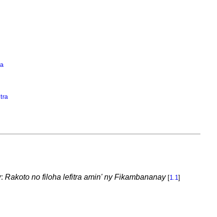
ra
tra
y:
Rakoto no filoha lefitra amin' ny Fikambananay
[
1.1
]