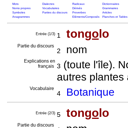
Mots
Dialectes
Radicaux
Dictionnaires
Noms propres
Vocabulaires
Dérivés
Grammaires
Symboles
Parties du discours
Proverbes
Articles
Anagrammes
Eléments/Composés
Planches et Tables
ton
go
lo
Entrée (1/3)
1
Partie du discours
nom
2
Explications en
(toute l'île).
3
français
autres plante
Vocabulaire
Botanique
4
ton
go
lo
Entrée (2/3)
5
Partie du discours