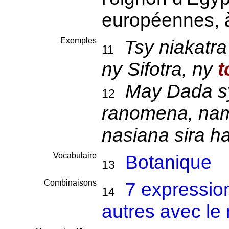
européennes, à
Exemples
Tsy niakatra
11
ny Sifotra, ny
t
May Dada sy
12
ranomena, nam
nasiana sira h
Vocabulaire
Botanique
13
Combinaisons
7 expressio
14
autres avec le