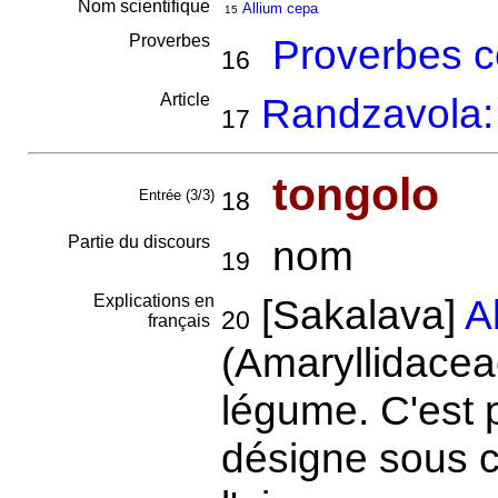
Nom scientifique
Allium cepa
15
Proverbes
Proverbes c
16
Article
Randzavola: 
17
tongolo
Entrée (3/3)
18
Partie du discours
nom
19
Explications en
[Sakalava]
A
20
français
(Amaryllidacea
légume. C'est 
désigne sous c