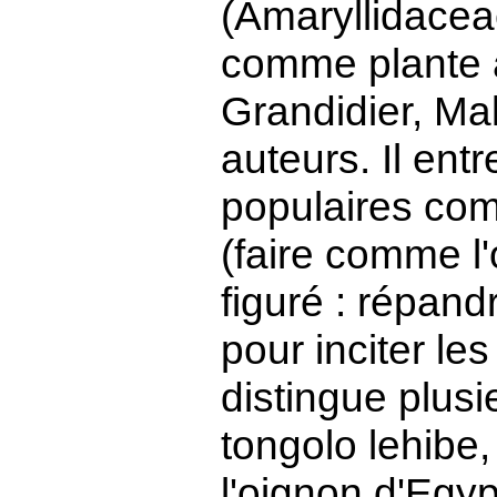
(Amaryllidaceae)
comme plante a
Grandidier, Ma
auteurs. Il ent
populaires co
(faire comme l
figuré : répand
pour inciter le
distingue plusi
tongolo lehibe, 
l'oignon d'Egyp