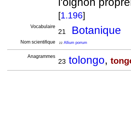
l'oignon propr
[
1.196
]
Vocabulaire
Botanique
21
Nom scientifique
Allium porrum
22
Anagrammes
tolongo
,
tong
23