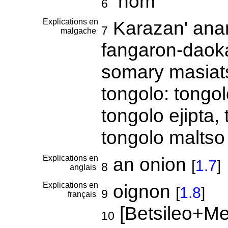
nom
6
Explications en
Karazan' anan
7
malgache
fangaron-daok
somary masiat
tongolo: tongo
tongolo ejipta
tongolo maltso
Explications en
an onion
[
1.7
]
8
anglais
Explications en
oignon
[
1.8
]
9
français
[Betsileo+Me
10