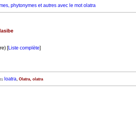
mes, phytonymes et autres avec le mot olatra
asibe
e) [
Liste complète
]
loatra
,
Olatra, olatra
21