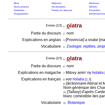
Mots
Dialectes
Radicaux
Noms propres
Vocabulaires
Dérivés
Symboles
Parties du discours
Proverbes
Anagrammes
Eléments/Com
o
latra
Entrée (1/3)
1
Partie du discours
nom
2
Explications en anglais
[Provincial] a snake [ma
3
Vocabulaire
Zoologie: reptiles, amp
4
o
latra
Entrée (2/3)
5
Partie du discours
nom
6
Explications en malgache
Mitovy amin' ny
holatra
7
Explications en français
voir
holatra
[
1.3
]
8
(dictionnaire Abinal et 
9
Nom générique des Cha
[Taifasy] d'après Card
10
blanc comestible des parc
Vocabulaire
Botanique
11