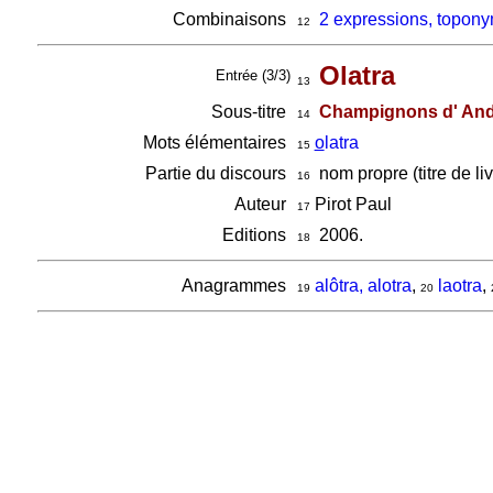
Combinaisons
2 expressions, topony
12
Olatra
Entrée (3/3)
13
Sous-titre
Champignons d' And
14
Mots élémentaires
o
latra
15
Partie du discours
nom propre (titre de livr
16
Auteur
Pirot Paul
17
Editions
2006.
18
Anagrammes
alôtra, alotra
,
laotra
,
19
20