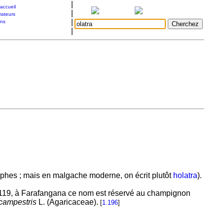
|
accueil
|
rateurs
|
ons
|
raphes ; mais en malgache moderne, on écrit plutôt
holatra
).
. 2119, à Farafangana ce nom est réservé au champignon
campestris
L. (Agaricaceae).
[
1.196
]