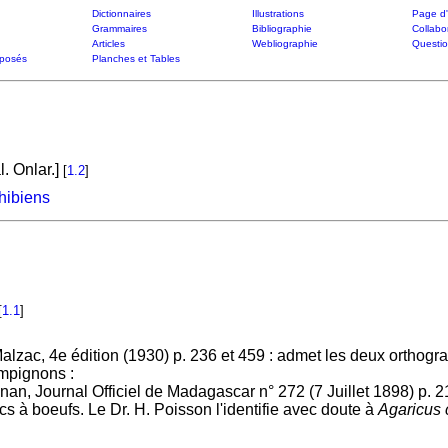
Dictionnaires
Illustrations
Page d'
Grammaires
Bibliographie
Collabo
Articles
Webliographie
Questi
posés
Planches et Tables
l. Onlar.]
[
1.2
]
hibiens
[
1.1
]
Malzac, 4e édition (1930) p. 236 et 459 : admet les deux orthog
mpignons :
enan, Journal Officiel de Madagascar n° 272 (7 Juillet 1898) p
s à boeufs. Le Dr. H. Poisson l'identifie avec doute à
Agaricus 