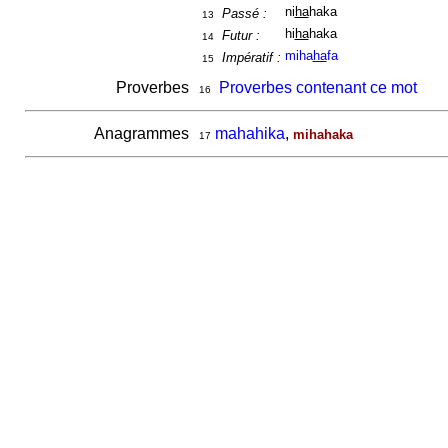
ni
ha
haka
Passé :
13
hi
ha
haka
Futur :
14
miha
ha
fa
Impératif :
15
Proverbes
Proverbes contenant ce mot
16
Anagrammes
mahahika
,
mihahaka
17