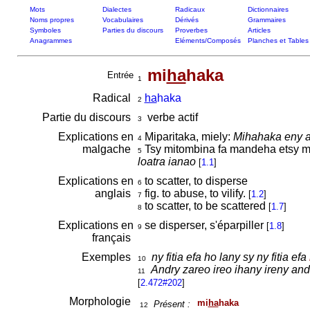
Mots
Dialectes
Radicaux
Dictionnaires
Noms propres
Vocabulaires
Dérivés
Grammaires
Symboles
Parties du discours
Proverbes
Articles
Anagrammes
Eléments/Composés
Planches et Tables
mi
ha
haka
Entrée
1
Radical
ha
haka
2
Partie du discours
verbe actif
3
Explications en
Miparitaka, miely:
Mihahaka eny a
4
malgache
Tsy mitombina fa mandeha etsy 
5
loatra ianao
[
1.1
]
Explications en
to scatter, to disperse
6
anglais
fig. to abuse, to vilify.
[
1.2
]
7
to scatter, to be scattered
[
1.7
]
8
Explications en
se disperser, s'éparpiller
[
1.8
]
9
français
Exemples
ny fitia efa ho lany sy ny fitia efa
10
Andry zareo ireo ihany ireny and
11
[
2.472#202
]
Morphologie
mi
ha
haka
Présent :
12