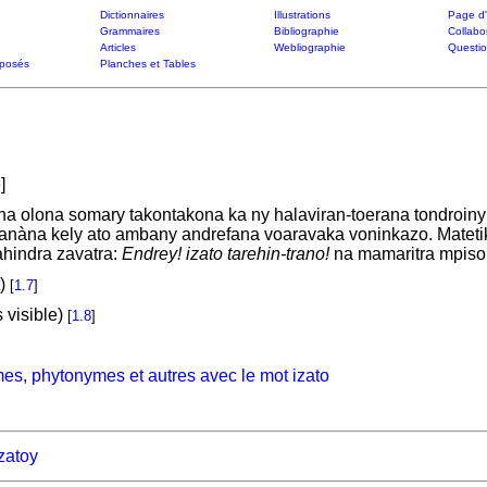
Dictionnaires
Illustrations
Page d'
Grammaires
Bibliographie
Collabo
Articles
Webliographie
Questi
posés
Planches et Tables
e
]
 olona somary takontakona ka ny halaviran-toerana tondroiny di
o tanàna kely ato ambany andrefana voaravaka voninkazo. Matetik
indra zavatra:
Endrey! izato tarehin-trano!
na mamaritra mpiso
t)
[
1.7
]
 visible)
[
1.8
]
es, phytonymes et autres avec le mot izato
zatoy