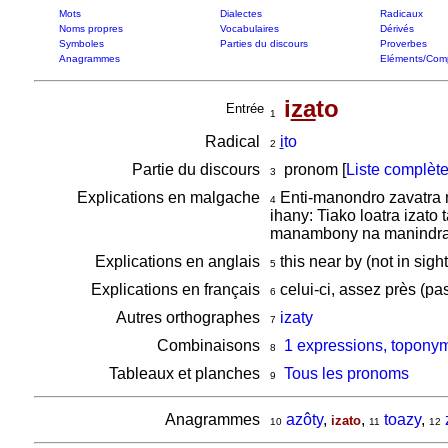
Mots
Dialectes
Radicaux
Noms propres
Vocabulaires
Dérivés
Symboles
Parties du discours
Proverbes
Anagrammes
Eléments/Com
i
za
to
Entrée
1
Radical
i
to
2
Partie du discours
pronom [
Liste complèt
3
Explications en malgache
Enti-manondro zavatra na
4
ihany: Tiako loatra izat
manambony na manindrah
Explications en anglais
this near by (not in sigh
5
Explications en français
celui-ci, assez près (pas
6
Autres orthographes
izaty
7
Combinaisons
1 expressions, toponym
8
Tableaux et planches
Tous les pronoms
9
Anagrammes
azôty
,
,
toazy
,
izato
10
11
12