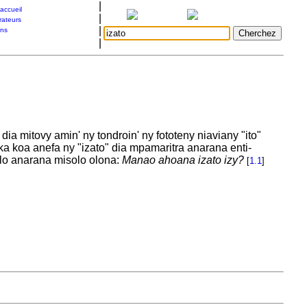
|
accueil
|
rateurs
|
ons
|
a mitovy amin' ny tondroin' ny fototeny niaviany "ito"
a koa anefa ny "izato" dia mpamaritra anarana enti-
lo anarana misolo olona:
Manao ahoana izato izy?
[
1.1
]