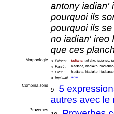
antony iadian' 
pourquoi ils so
pourquoi ils se
no iadian' ireo
que ces planch
Morphologie
iadiana
, iadiako, iadianao, ia
Présent :
5
niadiana, niadiako, niadianao,
Passé :
6
hiadiana, hiadiako, hiadianao,
Futur :
7
ia
di
o
Impératif :
8
Combinaisons
5 expression
9
autres avec le
Proverbes
Proverbes c