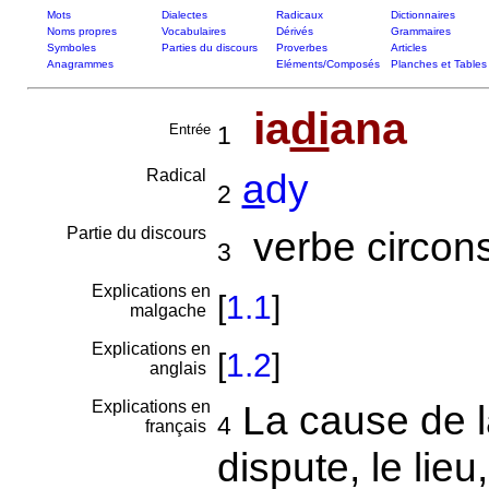
Mots
Dialectes
Radicaux
Dictionnaires
Noms propres
Vocabulaires
Dérivés
Grammaires
Symboles
Parties du discours
Proverbes
Articles
Anagrammes
Eléments/Composés
Planches et Tables
ia
di
ana
Entrée
1
Radical
a
dy
2
Partie du discours
verbe circons
3
Explications en
[
1.1
]
malgache
Explications en
[
1.2
]
anglais
Explications en
La cause de la
4
français
dispute, le lieu