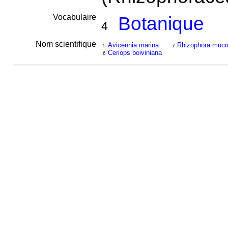
Vocabulaire
Botanique
4
Nom scientifique
Avicennia marina
Rhizophora mucr
5
7
Ceriops boiviniana
6