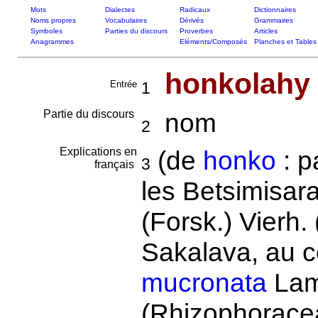
Mots
Dialectes
Radicaux
Dictionnaires
Noms propres
Vocabulaires
Dérivés
Grammaires
Symboles
Parties du discours
Proverbes
Articles
Anagrammes
Eléments/Composés
Planches et Tables
honkolahy
Entrée
1
Partie du discours
nom
2
Explications en
(de
honko
: p
3
français
les Betsimisar
(Forsk.) Vierh.
Sakalava, au co
mucronata
Lam
(Rhizophorace