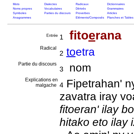
Mots
Dialectes
Radicaux
Dictionnaires
Noms propres
Vocabulaires
Dérivés
Grammaires
Symboles
Parties du discours
Proverbes
Articles
Anagrammes
Eléments/Composés
Planches et Tables
fito
e
rana
Entrée
1
Radical
to
etra
2
Partie du discours
nom
3
Explications en
Fipetrahan' ny
4
malgache
zavatra iray v
fitoeran' ilay 
hitako eto ilay 