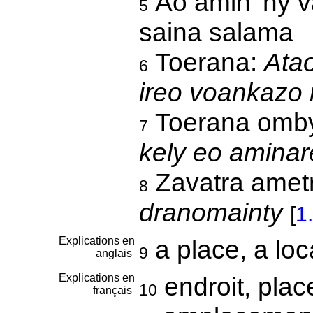
Ao amin' ny v
5
saina salama
Toerana:
Atao
6
ireo voankazo 
Toerana omby
7
kely eo aminar
Zavatra ametr
8
dranomainty
[
1
Explications en
a place, a lo
9
anglais
Explications en
endroit, pla
10
français