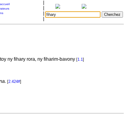
|
accueil
|
rateurs
|
ons
|
y ny fihary rora, ny fiharim-bavony
[
1.1
]
na.
[
2.424#
]