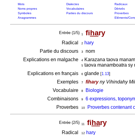
Mots
Dialectes
Radicaux
Noms propres
Vocabulaires
Dérivés
Symboles
Parties du discours
Proverbes
Anagrammes
Eléments/Com
fi
ha
ry
Entrée (1/5)
1
Radical
hary
2
Partie du discours
nom
3
Explications en malgache
Karazana taova manamboa
4
taova manamboatra sy m
5
Explications en français
glande
[
1.13
]
6
Exemples
fihary
ny Vihindahy Mihi
7
Vocabulaire
Biologie
8
Combinaisons
6 expressions, toponym
9
Proverbes
Proverbes contenant 
10
fi
ha
ry
Entrée (2/5)
11
Radical
hary
12