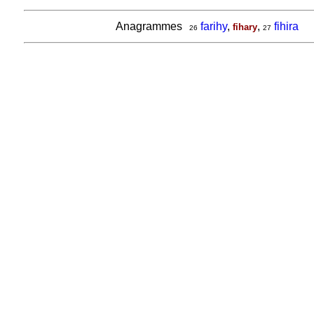
Anagrammes
farihy
,
,
fihira
fihary
26
27