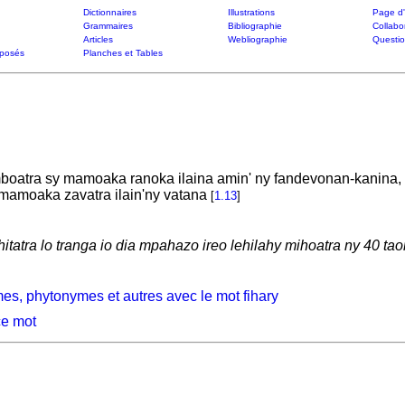
Dictionnaires
Illustrations
Page d'
Grammaires
Bibliographie
Collabo
Articles
Webliographie
Questi
posés
Planches et Tables
tra sy mamoaka ranoka ilaina amin' ny fandevonan-kanina, to
amoaka zavatra ilain'ny vatana
[
1.13
]
tatra lo tranga io dia mpahazo ireo lehilahy mihoatra ny 40 tao
es, phytonymes et autres avec le mot fihary
ce mot