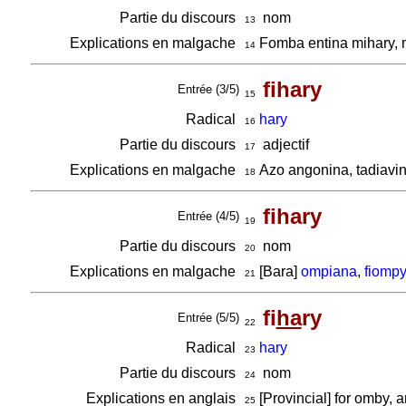
Partie du discours
nom
13
Explications en malgache
Fomba entina mihary, 
14
fihary
Entrée (3/5)
15
Radical
hary
16
Partie du discours
adjectif
17
Explications en malgache
Azo angonina, tadiavi
18
fihary
Entrée (4/5)
19
Partie du discours
nom
20
Explications en malgache
[Bara]
ompiana
,
fiomp
21
fi
ha
ry
Entrée (5/5)
22
Radical
hary
23
Partie du discours
nom
24
Explications en anglais
[Provincial] for omby, an
25