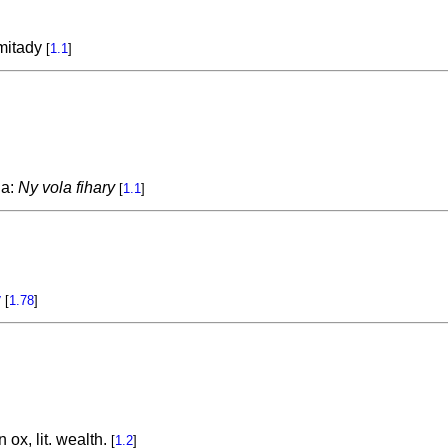
mitady
[
1.1
]
na:
Ny vola fihary
[
1.1
]
y
[
1.78
]
 ox, lit. wealth.
[
1.2
]