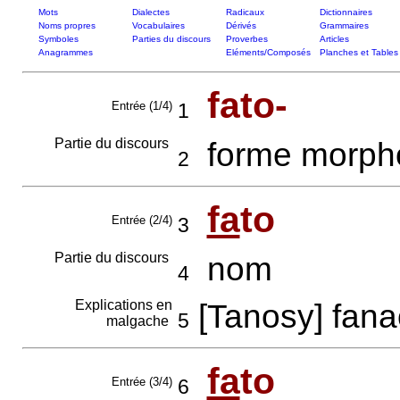
Mots
Dialectes
Radicaux
Dictionnaires
Noms propres
Vocabulaires
Dérivés
Grammaires
Symboles
Parties du discours
Proverbes
Articles
Anagrammes
Eléments/Composés
Planches et Tables
fato-
Entrée (1/4)
1
Partie du discours
forme morph
2
fa
to
Entrée (2/4)
3
Partie du discours
nom
4
Explications en
[Tanosy] fan
5
malgache
fa
to
Entrée (3/4)
6