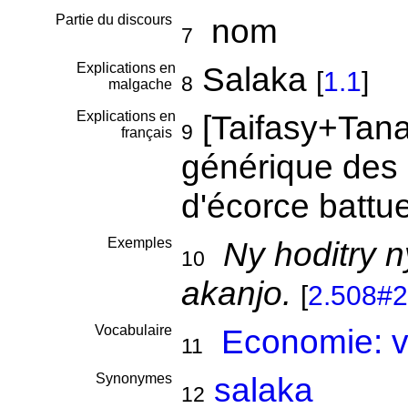
Partie du discours
nom
7
Explications en
Salaka
[
1.1
]
8
malgache
Explications en
[Taifasy+Tan
9
français
générique des 
d'écorce battu
Exemples
Ny hoditry n
10
akanjo.
[
2.508#
Vocabulaire
Economie: 
11
Synonymes
salaka
12