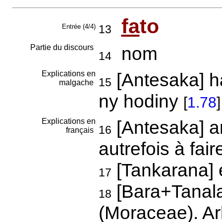
fa
to
Entrée (4/4)
13
Partie du discours
nom
14
Explications en
[Antesaka] h
15
malgache
ny hodiny
[
1.78
]
Explications en
[Antesaka] ar
16
français
autrefois à fa
[Tankarana] 
17
[Bara+Tanal
18
(Moraceae). Arb