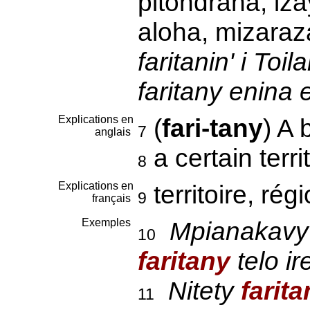
pitondrana, iz
aloha, mizaraz
faritanin' i Toi
faritany enina 
Explications en
(
fari-tany
) A
7
anglais
a certain terri
8
Explications en
territoire, rég
9
français
Exemples
Mpianakavy 
10
faritany
telo ir
Nitety
farita
11