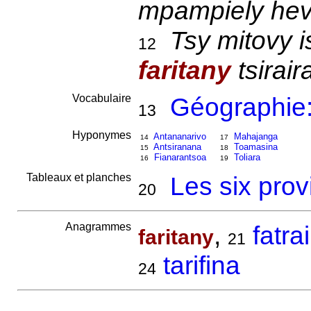
mpampiely hevi
Tsy mitovy 
12
faritany
tsirair
Vocabulaire
Géographie:
13
Hyponymes
Antananarivo
Mahajanga
14
17
Antsiranana
Toamasina
15
18
Fianarantsoa
Toliara
16
19
Tableaux et planches
Les six prov
20
Anagrammes
,
fatra
faritany
21
tarifina
24