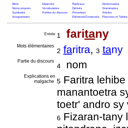
Mots
Dialectes
Radicaux
Dictionnaires
Noms propres
Vocabulaires
Dérivés
Grammaires
Symboles
Parties du discours
Proverbes
Articles
Anagrammes
Eléments/Composés
Planches et Tables
fari
ta
ny
Entrée
1
Mots élémentaires
fa
ritra
,
ta
ny
2
3
Partie du discours
nom
4
Explications en
Faritra lehibe 
5
malgache
manantoetra s
toetr' andro sy 
Fizaran-tany l
6