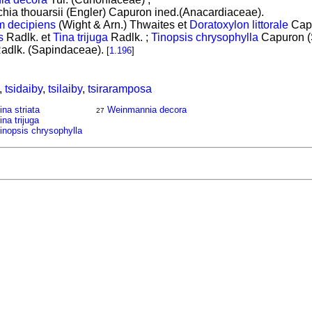
ia thouarsii (Engler) Capuron ined.(Anacardiaceae).
um decipiens
(Wight & Arn.) Thwaites et
Doratoxylon littorale
Capu
s
Radlk. et
Tina trijuga
Radlk. ;
Tinopsis chrysophylla
Capuron (
adlk. (Sapindaceae).
[
1.196
]
,
tsidaiby
,
tsilaiby
,
tsiraramposa
ina striata
Weinmannia decora
27
ina trijuga
inopsis chrysophylla