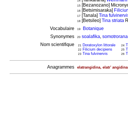
14
[Bezanozano] Micronych
15
[Betsimisaraka]
Filici
16
[Tanala]
Tina fulvinervi
17
[Betsileo]
Tina striata
R
18
Vocabulaire
Botanique
19
Synonymes
soalafika
,
somotrorana
20
Nom scientifique
Doratoxylon littorale
T
21
24
Filicium decipiens
T
22
25
Tina fulvinervis
T
23
26
Anagrammes
elatrangidina, elatr' angidina