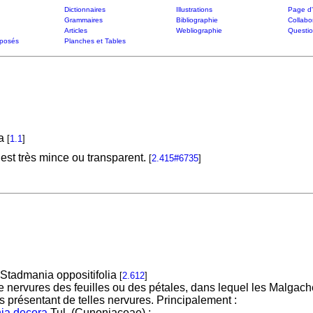
Dictionnaires
Illustrations
Page d'
Grammaires
Bibliographie
Collabo
Articles
Webliographie
Questi
posés
Planches et Tables
na
[
1.1
]
 est très mince ou transparent.
[
2.415#6735
]
 Stadmania oppositifolia
[
2.612
]
 nervures des feuilles ou des pétales, dans lequel les Malgache
 présentant de telles nervures. Principalement :
ia decora
Tul. (Cunoniaceae) ;