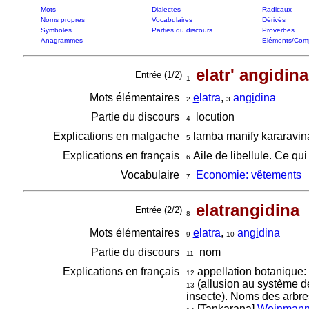
Mots
Dialectes
Radicaux
Noms propres
Vocabulaires
Dérivés
Symboles
Parties du discours
Proverbes
Anagrammes
Eléments/Com
elatr' angidina
Entrée (1/2)
1
Mots élémentaires
e
latra
,
an
gi
dina
2
3
Partie du discours
locution
4
Explications en malgache
lamba manify kararavi
5
Explications en français
Aile de libellule. Ce qui
6
Vocabulaire
Economie: vêtements
7
elatrangidina
Entrée (2/2)
8
Mots élémentaires
e
latra
,
an
gi
dina
9
10
Partie du discours
nom
11
Explications en français
appellation botanique:
12
(allusion au système de
13
insecte). Noms des arbres
[Tankarana]
Weinmann