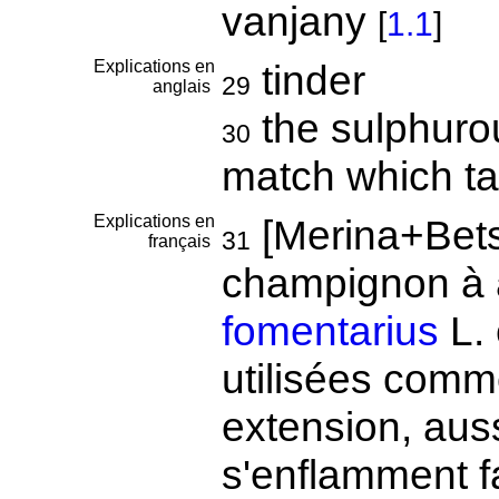
vanjany
[
1.1
]
Explications en
tinder
29
anglais
the sulphuro
30
match which ta
Explications en
[Merina+Bets
31
français
champignon à
fomentarius
L. 
utilisées comm
extension, auss
s'enflamment f