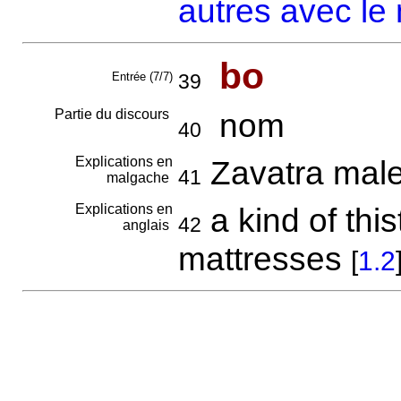
autres avec le
bo
Entrée (7/7)
39
Partie du discours
nom
40
Explications en
Zavatra mal
41
malgache
Explications en
a kind of this
42
anglais
mattresses
[
1.2