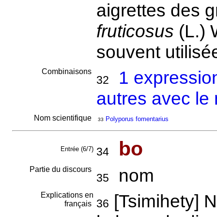
aigrettes des 
fruticosus
(L.) 
souvent utilisé
Combinaisons
1 expressio
32
autres avec le
Nom scientifique
Polyporus fomentarius
33
bo
Entrée (6/7)
34
Partie du discours
nom
35
Explications en
[Tsimihety] 
36
français