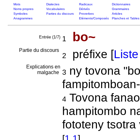
Mots
Dialectes
Radicaux
Dictionnaires
Noms propres
Vocabulaires
Dérivés
Grammaires
Symboles
Parties du discours
Proverbes
Articles
Anagrammes
Eléments/Composés
Planches et Tables
bo~
Entrée (1/7)
1
Partie du discours
préfixe [
List
2
Explications en
ny tovona "bo
3
malgache
fampitomboan-
Tovona fanao
4
hampitombo na
fototeny tsotr
[
1.1
]