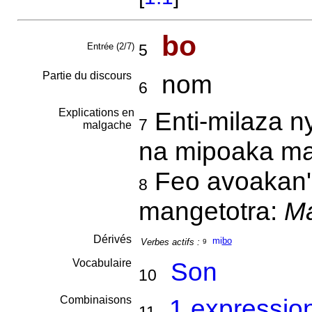
bo
Entrée (2/7)
5
Partie du discours
nom
6
Explications en
Enti-milaza n
7
malgache
na mipoaka ma
Feo avoakan' 
8
mangetotra:
M
Dérivés
mi
bo
Verbes actifs :
9
Vocabulaire
Son
10
Combinaisons
1 expressio