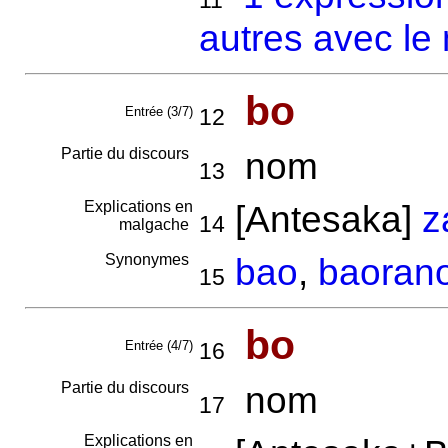
11
autres avec le
bo
Entrée (3/7)
12
Partie du discours
nom
13
Explications en
[Antesaka]
z
14
malgache
Synonymes
bao
,
baoran
15
bo
Entrée (4/7)
16
Partie du discours
nom
17
Explications en