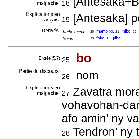
[Antesaka+B
18
malgache
Explications en
[Antesaka] p
19
français
Dérivés
mam
pi
bo
,
mi
bo
,
Verbes actifs :
20
21
22
fabo
,
pibo
Noms :
23
24
bo
Entrée (5/7)
25
Partie du discours
nom
26
Explications en
Zavatra mora
27
malgache
vohavohan-dan
afo amin' ny v
Tendron' ny 
28