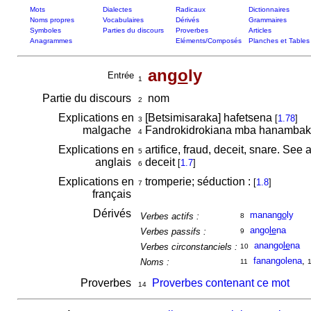
Mots
Dialectes
Radicaux
Dictionnaires
Noms propres
Vocabulaires
Dérivés
Grammaires
Symboles
Parties du discours
Proverbes
Articles
Anagrammes
Eléments/Composés
Planches et Tables
an
go
ly
Entrée
1
Partie du discours
nom
2
Explications en
[Betsimisaraka] hafetsena
[
1.78
]
3
malgache
Fandrokidrokiana mba hanambak
4
Explications en
artifice, fraud, deceit, snare. Se
5
anglais
deceit
[
1.7
]
6
Explications en
tromperie; séduction :
[
1.8
]
7
français
Dérivés
manan
go
ly
Verbes actifs :
8
ango
le
na
Verbes passifs :
9
anango
le
na
Verbes circonstanciels :
10
fanangolena
,
Noms :
11
Proverbes
Proverbes contenant ce mot
14