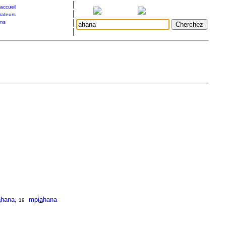
|
accueil
|
rateurs
|
ons
|
a
hana
,
mpi
a
hana
19