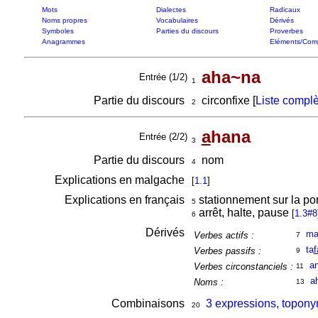
Mots
Dialectes
Radicaux
Noms propres
Vocabulaires
Dérivés
Symboles
Parties du discours
Proverbes
Anagrammes
Eléments/Com
aha~na
Entrée (1/2)
1
Partie du discours
circonfixe [
Liste complè
2
a
hana
Entrée (2/2)
3
Partie du discours
nom
4
Explications en malgache
[
1.1
]
Explications en français
stationnement sur la po
5
arrêt, halte, pause
[
1.3#8
6
Dérivés
m
Verbes actifs :
7
ta
f
Verbes passifs :
9
a
Verbes circonstanciels :
11
a
Noms :
13
Combinaisons
3 expressions, topony
20