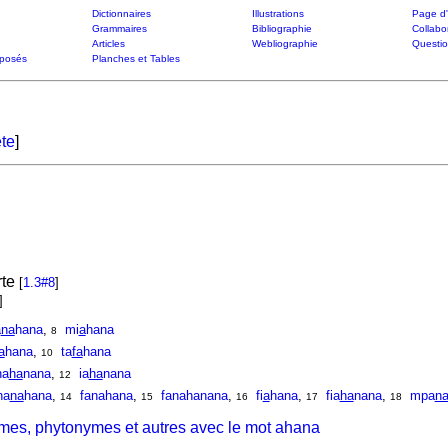
Dictionnaires
Illustrations
Page d'
Grammaires
Bibliographie
Collabo
Articles
Webliographie
Questi
posés
Planches et Tables
te
]
rte
[
1.3#8
]
]
a
na
hana
,
mi
a
hana
8
a
hana
,
ta
fa
hana
10
na
ha
nana
,
ia
ha
nana
12
ha
na
hana
,
fanahana
,
fanahanana
,
fi
a
hana
,
fia
ha
nana
,
mpa
n
14
15
16
17
18
mes, phytonymes et autres avec le mot ahana