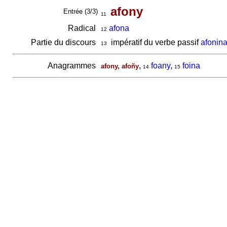
afony
Entrée (3/3)
11
Radical
afona
12
Partie du discours
impératif du verbe passif
afonin
13
Anagrammes
,
foany
,
foina
afony, afoñy
14
15