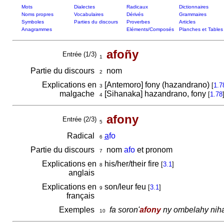
Mots
Dialectes
Radicaux
Dictionnaires
Noms propres
Vocabulaires
Dérivés
Grammaires
Symboles
Parties du discours
Proverbes
Articles
Anagrammes
Eléments/Composés
Planches et Tables
afoñy
Entrée (1/3)
1
Partie du discours
nom
2
Explications en
[Antemoro] fony (hazandrano)
[
1.7
3
malgache
[Sihanaka] hazandrano, fony
[
1.78
4
afony
Entrée (2/3)
5
Radical
a
fo
6
Partie du discours
nom
afo
et pronom
7
Explications en
his/her/their fire
[
3.1
]
8
anglais
Explications en
son/leur feu
[
3.1
]
9
français
Exemples
fa soron'
afony
ny ombelahy nihar
10