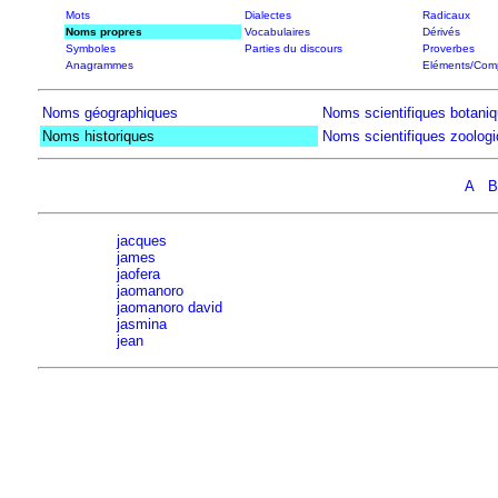
Mots
Dialectes
Radicaux
Noms propres
Vocabulaires
Dérivés
Symboles
Parties du discours
Proverbes
Anagrammes
Eléments/Com
Noms géographiques
Noms scientifiques botani
Noms historiques
Noms scientifiques zoolog
A
B
jacques
james
jaofera
jaomanoro
jaomanoro david
jasmina
jean