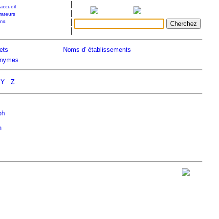
|
accueil
|
rateurs
|
ons
|
ets
Noms d' établissements
nymes
Y
Z
ph
n