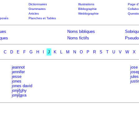
Dictionnaires
Illustrations
Page d'
Grammaires
Bibliographie
Collabo
Articles
Webliographie
Questi
posés
Planches et Tables
ques
Noms bibliques
Sobriqu
iques
Noms fictifs
Pseudo
C
D
E
F
G
H
I
J
K
L
M
N
O
P
R
S
T
U
V
W
X
jeannot
jose
jennifer
jose
jesse
jules
jones
justi
jones david
jonji
fo
hy
jonji
la
va